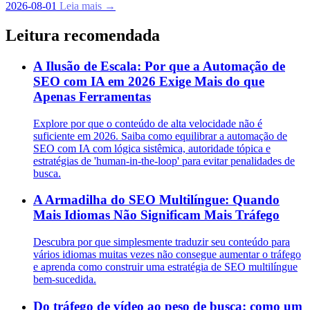
2026-08-01
Leia mais →
Leitura recomendada
A Ilusão de Escala: Por que a Automação de
SEO com IA em 2026 Exige Mais do que
Apenas Ferramentas
Explore por que o conteúdo de alta velocidade não é
suficiente em 2026. Saiba como equilibrar a automação de
SEO com IA com lógica sistêmica, autoridade tópica e
estratégias de 'human-in-the-loop' para evitar penalidades de
busca.
A Armadilha do SEO Multilíngue: Quando
Mais Idiomas Não Significam Mais Tráfego
Descubra por que simplesmente traduzir seu conteúdo para
vários idiomas muitas vezes não consegue aumentar o tráfego
e aprenda como construir uma estratégia de SEO multilíngue
bem-sucedida.
Do tráfego de vídeo ao peso de busca: como um