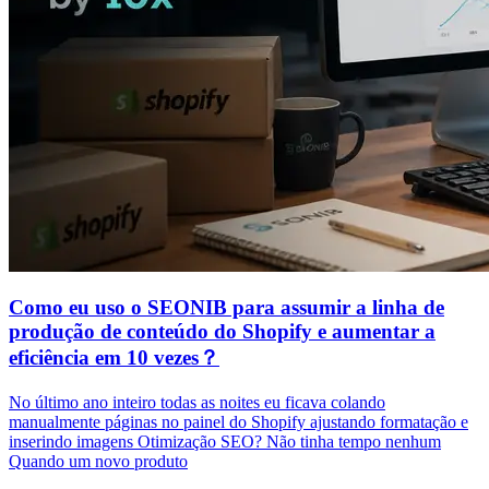
Como eu uso o SEONIB para assumir a linha de
produção de conteúdo do Shopify e aumentar a
eficiência em 10 vezes？
No último ano inteiro todas as noites eu ficava colando
manualmente páginas no painel do Shopify ajustando formatação e
inserindo imagens Otimização SEO? Não tinha tempo nenhum
Quando um novo produto