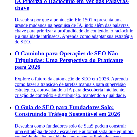
IA Prioriza o Raciocínio em Vez das Palavras-
chave
Descubra por que a pontuação Elo 1501 representa uma
grande mudança na pesquisa de IA, indo além das palavras-
chave para priorizar a profundidade do conteúdo, o raciocínio
e a qualidade intrínseca. Aprenda como adaptar sua estratégia
de SEO.
O Caminho para Operações de SEO Não
Tripuladas: Uma Perspectiva do Praticante
para 2026
Explore o futuro da automação de SEO em 2026. Aprenda
como fazer a transição de tarefas manuais para supervisão
estratégica, aproveitando a IA para descoberta inteligente,
criação de conteúdo e distribuição, mantendo a qualidade.
O Guia de SEO para Fundadores Solo:
Construindo Tráfego Sustentável em 2026
Descubra como fundadores solo de SaaS podem construir
uma estratégia de SEO escalável e automatizada que equilibra
conteúdo de alta qualidade com recursos limitados para