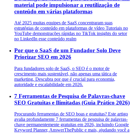
material pode impulsionar a reutilização de
conteúdo em várias plataformas
Até 2025 muitas equipes de SaaS concentraram suas
estratégias de conteúdo em plataformas de vídeo Tutoriais no
YouTube demonstrações rápidas no TikTok insights do setor
no LinkedIn esse conteúdo realm
Por que o SaaS de um Fundador Solo Deve
Priorizar SEO em 2026
Para fundadores solo de SaaS, o SEO é o motor de
crescimento mais sustentável, não apenas uma tática de
marketing. Descubra por que é crucial para economia,
autoridade e escalabilidade em 2026.
7 Ferramentas de Pesquisa de Palavras-chave
SEO Gratuitas e Ilimitadas (Guia Prático 2026)
Procurando ferramentas de SEO boas e gratuitas? Este artigo
avalia profundamente 7 ferramentas de pesquisa de palavras-
chave permanentemente gratuitas em 2026, incluindo Google
Keyword Planner, AnswerThePublic e mais, ajudando você a