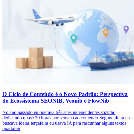
O Ciclo de Conteúdo é o Novo Padrão: Perspectiva
do Ecossistema SEONIB, Veonib e FlowNib
No ano passado eu operava três sites independentes sozinho
dedicando quase 20 horas por semana ao conteúdo Segundafeira eu
buscava ideias terçafeira eu usava IA para rascunhar alguns textos
quartafeir