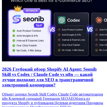
2026 Глубокий обзор Shopify AI Agent: Seonib
Skill vs Codex / Claude Code vs n8n — какой
лучше подходит для SEO в трансграничной
электронной коммерции?
Объект оценки Seonib Skill Codex Claude Code автоматизация
n8n Ключевой сценарий Генерация SEOAEOблога из
продукта Shopify и публикация Целевая аудитория Продавцы