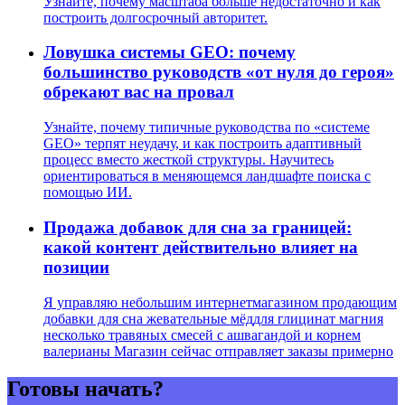
Узнайте, почему масштаба больше недостаточно и как
построить долгосрочный авторитет.
Ловушка системы GEO: почему
большинство руководств «от нуля до героя»
обрекают вас на провал
Узнайте, почему типичные руководства по «системе
GEO» терпят неудачу, и как построить адаптивный
процесс вместо жесткой структуры. Научитесь
ориентироваться в меняющемся ландшафте поиска с
помощью ИИ.
Продажа добавок для сна за границей:
какой контент действительно влияет на
позиции
Я управляю небольшим интернетмагазином продающим
добавки для сна жевательные мёддля глицинат магния
несколько травяных смесей с ашвагандой и корнем
валерианы Магазин сейчас отправляет заказы примерно
Готовы начать?