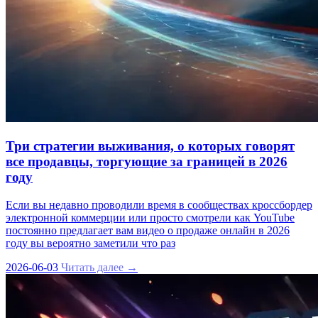
Три стратегии выживания, о которых говорят
все продавцы, торгующие за границей в 2026
году
Если вы недавно проводили время в сообществах кроссбордер
электронной коммерции или просто смотрели как YouTube
постоянно предлагает вам видео о продаже онлайн в 2026
году вы вероятно заметили что раз
2026-06-03
Читать далее →