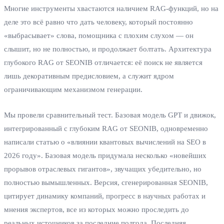
Многие инструменты хвастаются наличием RAG‑функций, но на
деле это всё равно что дать человеку, который постоянно
«выбрасывает» слова, помощника с плохим слухом — он
слышит, но не полностью, и продолжает болтать. Архитектура
глубокого RAG от SEONIB отличается: её поиск не является
лишь декоративным предисловием, а служит ядром
ограничивающим механизмом генерации.
Мы провели сравнительный тест. Базовая модель GPT и движок,
интегрированный с глубоким RAG от SEONIB, одновременно
написали статью о «влиянии квантовых вычислений на SEO в
2026 году». Базовая модель придумала несколько «новейших
прорывов отраслевых гигантов», звучащих убедительно, но
полностью вымышленных. Версия, сгенерированная SEONIB,
цитирует динамику компаний, прогресс в научных работах и
мнения экспертов, все из которых можно проследить до
реальных источников за последние полгода. Последняя