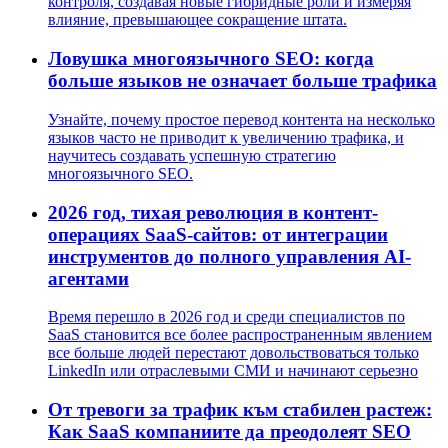
контроля, создавая новые гибридные роли и измеряя
влияние, превышающее сокращение штата.
Ловушка многоязычного SEO: когда
больше языков не означает больше трафика
Узнайте, почему простое перевод контента на несколько
языков часто не приводит к увеличению трафика, и
научитесь создавать успешную стратегию
многоязычного SEO.
2026 год, тихая революция в контент-
операциях SaaS-сайтов: от интеграции
инструментов до полного управления AI-
агентами
Время перешло в 2026 год и среди специалистов по
SaaS становится все более распространенным явлением
все больше людей перестают довольствоваться только
LinkedIn или отраслевыми СМИ и начинают серьезно
От тревоги за трафик към стабилен растеж:
Как SaaS компаниите да преодолеят SEO