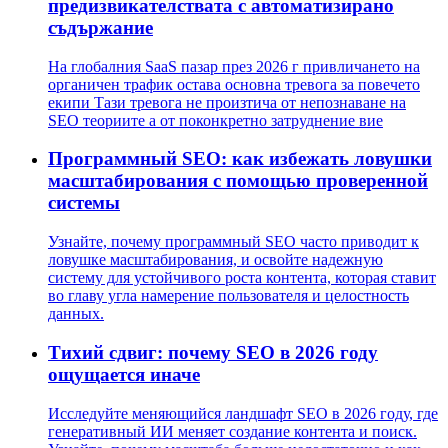
предизвикателствата с автоматизирано
съдържание
На глобалния SaaS пазар през 2026 г привличането на
органичен трафик остава основна тревога за повечето
екипи Тази тревога не произтича от непознаване на
SEO теориите а от поконкретно затруднение вие
Программный SEO: как избежать ловушки
масштабирования с помощью проверенной
системы
Узнайте, почему программный SEO часто приводит к
ловушке масштабирования, и освойте надежную
систему для устойчивого роста контента, которая ставит
во главу угла намерение пользователя и целостность
данных.
Тихий сдвиг: почему SEO в 2026 году
ощущается иначе
Исследуйте меняющийся ландшафт SEO в 2026 году, где
генеративный ИИ меняет создание контента и поиск.