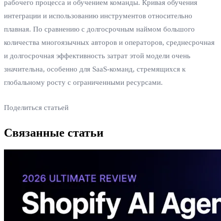
рабочего процесса и обучением команды. Кривая обучения
интеграции и использованию инструментов относительно
плавная. По сравнению с долгосрочным наймом большого
количества многоязычных авторов и операторов, среднесрочная
и долгосрочная эффективность затрат этой модели очень
значительна, особенно для SaaS-команд, стремящихся к
глобальному росту с ограниченными ресурсами.
Поделиться статьей
Связанные статьи