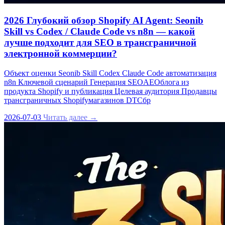
2026 Глубокий обзор Shopify AI Agent: Seonib
Skill vs Codex / Claude Code vs n8n — какой
лучше подходит для SEO в трансграничной
электронной коммерции?
Объект оценки Seonib Skill Codex Claude Code автоматизация
n8n Ключевой сценарий Генерация SEOAEOблога из
продукта Shopify и публикация Целевая аудитория Продавцы
трансграничных Shopifyмагазинов DTCбр
2026-07-03
Читать далее →