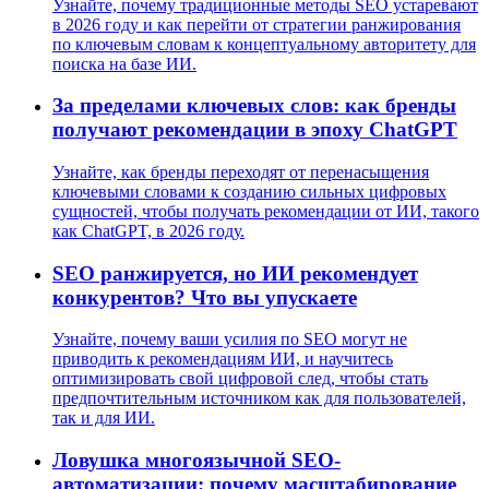
Узнайте, почему традиционные методы SEO устаревают
в 2026 году и как перейти от стратегии ранжирования
по ключевым словам к концептуальному авторитету для
поиска на базе ИИ.
За пределами ключевых слов: как бренды
получают рекомендации в эпоху ChatGPT
Узнайте, как бренды переходят от перенасыщения
ключевыми словами к созданию сильных цифровых
сущностей, чтобы получать рекомендации от ИИ, такого
как ChatGPT, в 2026 году.
SEO ранжируется, но ИИ рекомендует
конкурентов? Что вы упускаете
Узнайте, почему ваши усилия по SEO могут не
приводить к рекомендациям ИИ, и научитесь
оптимизировать свой цифровой след, чтобы стать
предпочтительным источником как для пользователей,
так и для ИИ.
Ловушка многоязычной SEO-
автоматизации: почему масштабирование