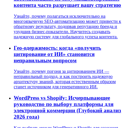
контента часто разрушает вашу стратегию
Узнайте, почему полагаться исключительно на
многоязычную SEO-автоматизацию может привести к
обратному результату, подорвав репутацию бренда и
ухудшив бизнес-показатели. Научитесь создавать
надежную систему для глобального успеха контента.
Гео-одержимость: когда «получить
цитирование от ИИ» становится
неправильным вопросом
Узнайте, почему погоня за цитированием ИИ —
неправильный подход, и как построить надежную
архитектуру знаний, которая естественным образом
станет источником для генеративного ИИ.
WordPress vs Shopify: Исчерпывающее
руководство по выбору платформы для
электронной коммерции (Глубокий анализ
2026 года)
Как выбрать между WordPress и Shopify для создания