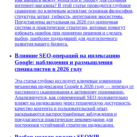
интернет-магазина? В этой статье проводится глубокое
сравнение по ключевым аспектам: основная философия,
структура затрат, гибкость, интеграция экосистемы.
Представлены актуальная на 2026 год оценочная
система и практические стратегии, которые помогут
избежать ошибок при принятии решения и сделать
выбор, наиболее подходящий для долгосрочного
развития вашего бизнеса.
Влияние SEO-операций на индексацию
Google: наблюдения и размышления
специалистов в 2026 году
Эта статья глубоко исследует ключевые изменения
механизма индексации Google в 2026 году — переход от
пассивного сканирования к активному пониманию.
Анализируется, как современный SEO положительно
влияет на индексацию через техническую доступность,
качество контента и пользовательский опыт,
раскрываются распространённые заблуждения и
предлагаются практические рекомендации для
построения устойчивой стратегии индексации.
Разбор модели оплаты SEONIB