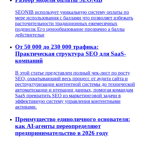
SEONIB использует уникальную систему оплаты по
мере использования с баллами что позволяет избежать
расточительности традиционных ежемесячных
подписок Его ценообразование прозрачно а баллы
действительн
От 50 000 до 230 000 трафика:
Практическая структура SEO для SaaS-
компаний
В этой статье представлен полный чек-лист по росту
SEO, охватывающий весь процесс от аудита сайта и
реструктуризации контентной системы до технической
автоматизации и итерации данных, помогая командам
SaaS превратить SEO из маркетинговой задачи в
эффективную систему управления контентными
активами.
Преимущество единоличного основателя:
как AI-агенты переопределяют
предпринимательство в 2026 году