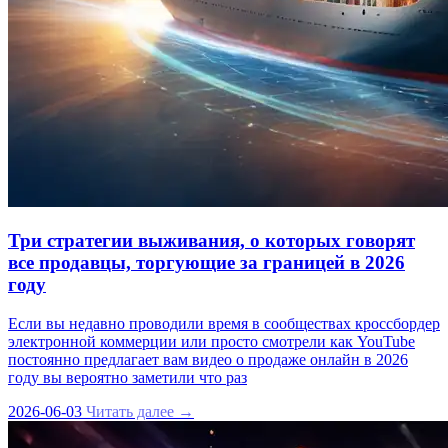
Три стратегии выживания, о которых говорят
все продавцы, торгующие за границей в 2026
году
Если вы недавно проводили время в сообществах кроссбордер
электронной коммерции или просто смотрели как YouTube
постоянно предлагает вам видео о продаже онлайн в 2026
году вы вероятно заметили что раз
2026-06-03
Читать далее →