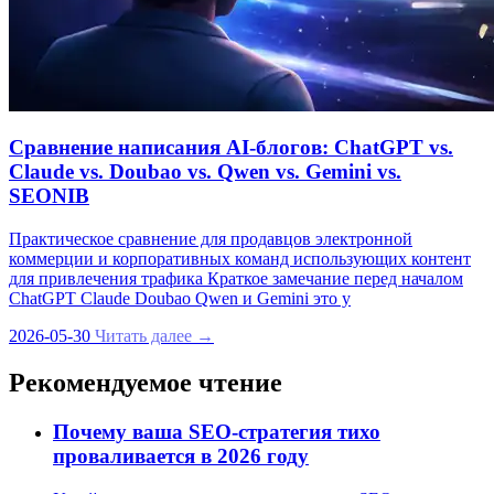
Сравнение написания AI‑блогов: ChatGPT vs.
Claude vs. Doubao vs. Qwen vs. Gemini vs.
SEONIB
Практическое сравнение для продавцов электронной
коммерции и корпоративных команд использующих контент
для привлечения трафика Краткое замечание перед началом
ChatGPT Claude Doubao Qwen и Gemini это у
2026-05-30
Читать далее →
Рекомендуемое чтение
Почему ваша SEO-стратегия тихо
проваливается в 2026 году