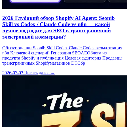
2026 Глубокий обзор Shopify AI Agent: Seonib
Skill vs Codex / Claude Code vs n8n — какой
лучше подходит для SEO в трансграничной
электронной коммерции?
Объект оценки Seonib Skill Codex Claude Code автоматизация
n8n Ключевой сценарий Генерация SEOAEOблога из
продукта Shopify и публикация Целевая аудитория Продавцы
трансграничных Shopifyмагазинов DTCбр
2026-07-03
Читать далее →