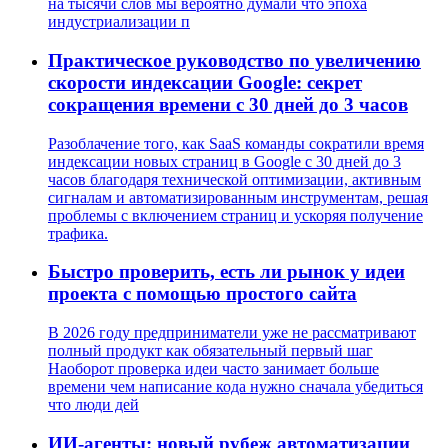
на тысячи слов мы вероятно думали что эпоха
индустриализации п
Практическое руководство по увеличению
скорости индексации Google: секрет
сокращения времени с 30 дней до 3 часов
Разоблачение того, как SaaS команды сократили время
индексации новых страниц в Google с 30 дней до 3
часов благодаря технической оптимизации, активным
сигналам и автоматизированным инструментам, решая
проблемы с включением страниц и ускоряя получение
трафика.
Быстро проверить, есть ли рынок у идеи
проекта с помощью простого сайта
В 2026 году предприниматели уже не рассматривают
полный продукт как обязательный первый шаг
Наоборот проверка идеи часто занимает больше
времени чем написание кода нужно сначала убедиться
что люди дей
ИИ-агенты: новый рубеж автоматизации