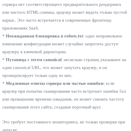
сервера нет соответствующего предварительного рендеринга
или чистого HTML-снимка, краулер может видеть только пустой
каркас. Это часто встречается в современных фронтенд-
приложениях SaaS.
*
Неожиданная блокировка в robots.txt
: одно неправильное
изменение конфигурации может случайно запретить доступ
краулеру к ключевой директории.
*
Путаница с тегом canonical
: несколько страниц указывают на
один canonical URL, что может запутать краулер, и он
проиндексирует только одну из них.
*
Медленные ответы сервера или частые ошибки
: если
краулер при попытке сканирования часто встречает ошибки 5xx
или превышение времени ожидания, он может снизить частоту
сканирования этого сайта, создавая порочный круг.
Это требует постоянного мониторинга, не только проверки при
запуске.