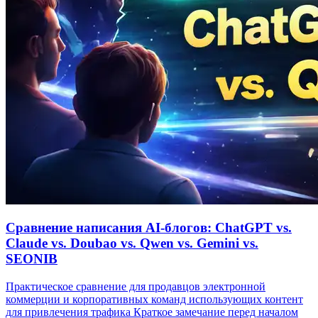
Сравнение написания AI‑блогов: ChatGPT vs.
Claude vs. Doubao vs. Qwen vs. Gemini vs.
SEONIB
Практическое сравнение для продавцов электронной
коммерции и корпоративных команд использующих контент
для привлечения трафика Краткое замечание перед началом