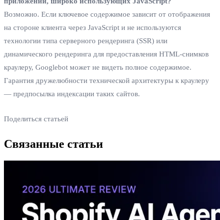
приложений, широко использующих JavaScript?
Возможно. Если ключевое содержимое зависит от отображения
на стороне клиента через JavaScript и не используются
технологии типа серверного рендеринга (SSR) или
динамического рендеринга для предоставления HTML-снимков
краулеру, Googlebot может не видеть полное содержимое.
Гарантия дружелюбности технической архитектуры к краулеру
— предпосылка индексации таких сайтов.
Поделиться статьей
Связанные статьи