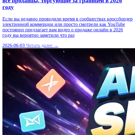
все продавцы, торгующие за границей в 2026
году
Если вы недавно проводили время в сообществах кроссбордер
электронной коммерции или просто смотрели как YouTube
постоянно предлагает вам видео о продаже онлайн в 2026
году вы вероятно заметили что раз
2026-06-03
Читать далее →