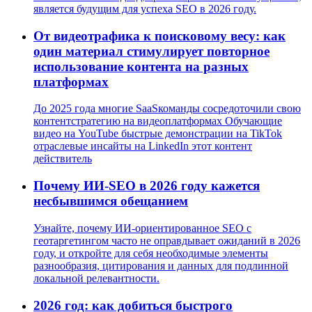
является будущим для успеха SEO в 2026 году.
От видеотрафика к поисковому весу: как
один материал стимулирует повторное
использование контента на разных
платформах
До 2025 года многие SaaSкоманды сосредоточили свою
контентстратегию на видеоплатформах Обучающие
видео на YouTube быстрые демонстрации на TikTok
отраслевые инсайты на LinkedIn этот контент
действитель
Почему ИИ-SEO в 2026 году кажется
несбывшимся обещанием
Узнайте, почему ИИ-ориентированное SEO с
геотаргетингом часто не оправдывает ожиданий в 2026
году, и откройте для себя необходимые элементы
разнообразия, цитирования и данных для подлинной
локальной релевантности.
2026 год: как добиться быстрого