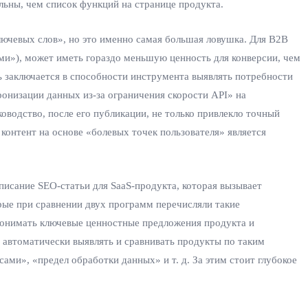
льны, чем список функций на странице продукта.
чевых слов», но это именно самая большая ловушка. Для B2B
и»), может иметь гораздо меньшую ценность для конверсии, чем
ь заключается в способности инструмента выявлять потребности
онизации данных из-за ограничения скорости API» на
оводство, после его публикации, не только привлекло точный
контент на основе «болевых точек пользователя» является
исание SEO-статьи для SaaS-продукта, которая вызывает
рые при сравнении двух программ перечисляли такие
онимать ключевые ценностные предложения продукта и
 автоматически выявлять и сравнивать продукты по таким
ми», «предел обработки данных» и т. д. За этим стоит глубокое