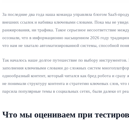
За последние два года наша команда управляла блогом SaaS-прод
внешних ссылок и набивка ключевыми словами. Пока мы не увидели
ранжирования, ни трафика. Такое серьезное несоответствие межд
осознали, что в информационно насыщенном 2026 году традиционн
что нам не хватало автоматизированной системы, способной поня
Так началось наше долгое путешествие по выбору инструментов. 
заполнения ключевыми словами до сложных систем многоплатформ
однообразный контент, который читался как бред робота и сразу 
не понимали структуру контента и стратегию ключевых слов, что
парсила популярные темы в социальных сетях, были далеки от р
Что мы оцениваем при тестиро