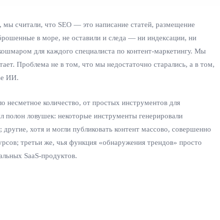
, мы считали, что SEO — это написание статей, размещение
брошенные в море, не оставили и следа — ни индексации, ни
 кошмаром для каждого специалиста по контент-маркетингу. Мы
ет. Проблема не в том, что мы недостаточно старались, а в том,
зе ИИ.
о несметное количество, от простых инструментов для
л полон ловушек: некоторые инструменты генерировали
; другие, хотя и могли публиковать контент массово, совершенно
урсов; третьи же, чья функция «обнаружения трендов» просто
альных SaaS-продуктов.