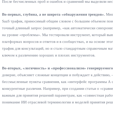
После бесчисленных проб и ошибок и сравнений мы выделили неск
Во-первых, глубина, а не широта «обнаружения трендов».
Мног
SaaS трафик, приносимый общим словом с большим объемом поиск
точный длинный запрос (например, «как автоматически синхрониз
на уровне «проблемы». Мы тестировали инструмент, который выяв
платформах вопросов и ответов и в сообществах, и на основе это
трафик для консультаций, но и стало стандартным справочным ма
ключом к различению хороших и плохих инструментов.
Во-вторых, «логичность» и «профессионализм» генерируемого
доверие, объясняет сложные концепции и побуждает к действию, 
бессмысленные пункты сравнения, как «интерфейс программы А 
конкурентные различия. Например, при создании статьи о «сравн
важным для принятия решений параметрам, как «совместная работа
понимание ИИ отраслевой терминологии и моделей принятия реш