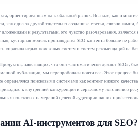
укта, ориентированным на глобальный рынок. Вначале, как и многие
, как одна за другой тщательно созданные статьи, словно камни, 
у вложениями и результатами, это чувство разочарования, является
ая, кустарная модель производства SEO-контента больше не работа
ть «правила игры» поисковых систем и систем рекомендаций на ба
Продуктов, заявляющих, что они «автоматически делают SEO», был
енной публикации, мы перепробовали почти все. Этот процесс бы
же определялся поисковыми системами как контент низкого качества
 приводило к внутренней конкуренции и серьезному истощению рес
еальных поисковых намерений целевой аудитории наших профессион
вании AI-инструментов для SEO?