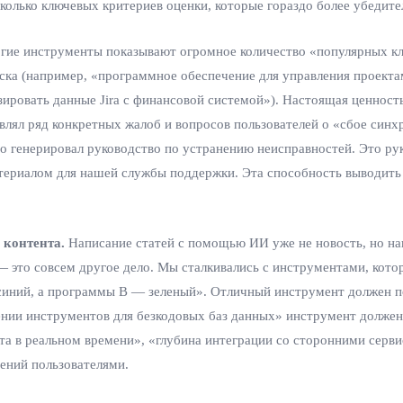
олько ключевых критериев оценки, которые гораздо более убедите
ие инструменты показывают огромное количество «популярных клю
а (например, «программное обеспечение для управления проектам
ировать данные Jira с финансовой системой»). Настоящая ценност
лял ряд конкретных жалоб и вопросов пользователей о «сбое синхр
го генерировал руководство по устранению неисправностей. Это рук
териалом для нашей службы поддержки. Эта способность выводить 
 контента.
Написание статей с помощью ИИ уже не новость, но нап
— это совсем другое дело. Мы сталкивались с инструментами, кото
синий, а программы B — зеленый». Отличный инструмент должен п
ении инструментов для безкодовых баз данных» инструмент должен
 в реальном времени», «глубина интеграции со сторонними сервиса
ений пользователями.