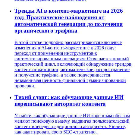
Тренды AI в контент-маркетинге на 2026
год: Практические наблюдения от
автоматической генерации до получения
органического трафика
В этой статье подробно рассматриваются ключевые
изменения в AI-контент-маркетинге к 2026 году:
переход от применения инструментов к
систематизированным операциям. Освещается полный
практический цикл, включающий обнаружение трендов,
контент-инжиниринг, автоматическое распространение
и получение трафика, а также подчеркивается
незаменимая ценность финальной гуманизированной
проверки.
Тихий сдвиг: как обучающие данные ИИ
переписывают авторитет контента
Узнайте, как обучающие данные ИИ коренным образом
меняют поисковую выдачу, выдвигая пользовательский
контент впереди традиционного авторитета. Узнайте,
как адаптировать свою SEO-стратегию.