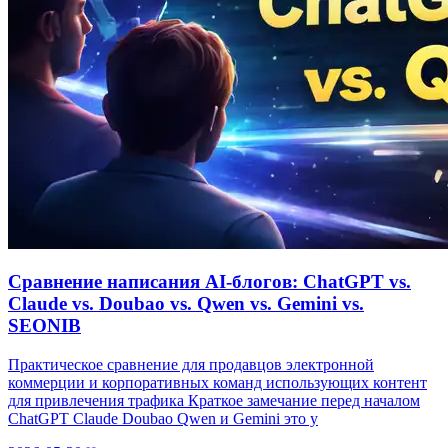
Сравнение написания AI‑блогов: ChatGPT vs.
Claude vs. Doubao vs. Qwen vs. Gemini vs.
SEONIB
Практическое сравнение для продавцов электронной
коммерции и корпоративных команд использующих контент
для привлечения трафика Краткое замечание перед началом
ChatGPT Claude Doubao Qwen и Gemini это у