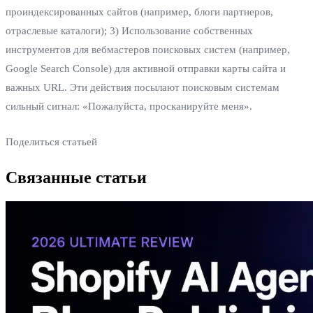
проиндексированных сайтов (например, блоги партнеров,
отраслевые каталоги); 3) Использование собственных
инструментов для вебмастеров поисковых систем (например,
Google Search Console) для активной отправки карты сайта и
важных URL. Эти действия посылают поисковым системам
сильный сигнал: «Пожалуйста, просканируйте меня».
Поделиться статьей
Связанные статьи