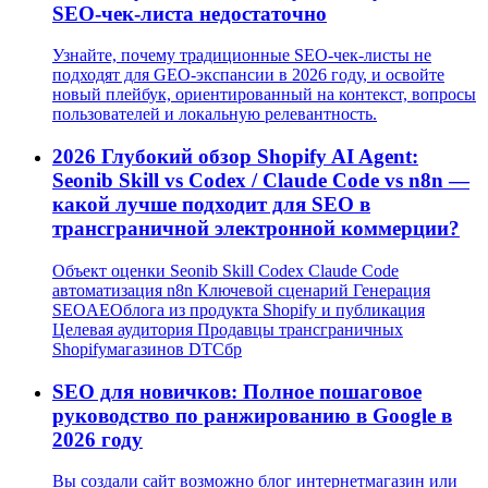
SEO-чек-листа недостаточно
Узнайте, почему традиционные SEO-чек-листы не
подходят для GEO-экспансии в 2026 году, и освойте
новый плейбук, ориентированный на контекст, вопросы
пользователей и локальную релевантность.
2026 Глубокий обзор Shopify AI Agent:
Seonib Skill vs Codex / Claude Code vs n8n —
какой лучше подходит для SEO в
трансграничной электронной коммерции?
Объект оценки Seonib Skill Codex Claude Code
автоматизация n8n Ключевой сценарий Генерация
SEOAEOблога из продукта Shopify и публикация
Целевая аудитория Продавцы трансграничных
Shopifyмагазинов DTCбр
SEO для новичков: Полное пошаговое
руководство по ранжированию в Google в
2026 году
Вы создали сайт возможно блог интернетмагазин или