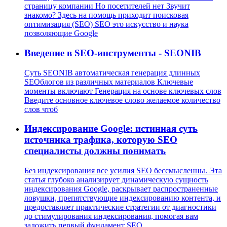
страницу компании Но посетителей нет Звучит
знакомо? Здесь на помощь приходит поисковая
оптимизация (SEO) SEO это искусство и наука
позволяющие Google
Введение в SEO-инструменты - SEONIB
Суть SEONIB автоматическая генерация длинных
SEOблогов из различных материалов Ключевые
моменты включают Генерация на основе ключевых слов
Введите основное ключевое слово желаемое количество
слов чтоб
Индексирование Google: истинная суть
источника трафика, которую SEO
специалисты должны понимать
Без индексирования все усилия SEO бессмысленны. Эта
статья глубоко анализирует динамическую сущность
индексирования Google, раскрывает распространенные
ловушки, препятствующие индексированию контента, и
предоставляет практические стратегии от диагностики
до стимулирования индексирования, помогая вам
заложить первый фундамент SEO.