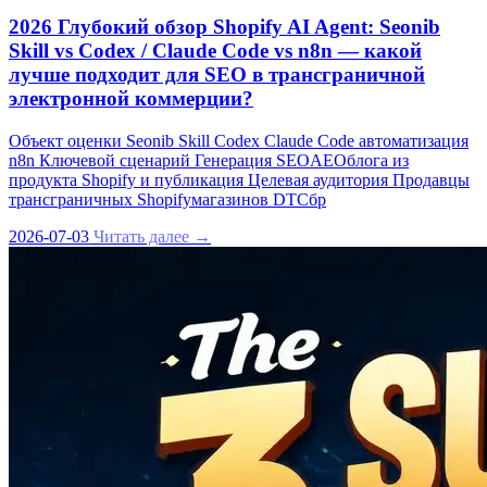
2026 Глубокий обзор Shopify AI Agent: Seonib
Skill vs Codex / Claude Code vs n8n — какой
лучше подходит для SEO в трансграничной
электронной коммерции?
Объект оценки Seonib Skill Codex Claude Code автоматизация
n8n Ключевой сценарий Генерация SEOAEOблога из
продукта Shopify и публикация Целевая аудитория Продавцы
трансграничных Shopifyмагазинов DTCбр
2026-07-03
Читать далее →