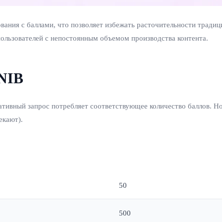
вания с баллами, что позволяет избежать расточительности тради
 пользователей с непостоянным объемом производства контента.
ONIB
ативный запрос потребляет соответствующее количество баллов. Н
екают).
Количество баллов
50
500