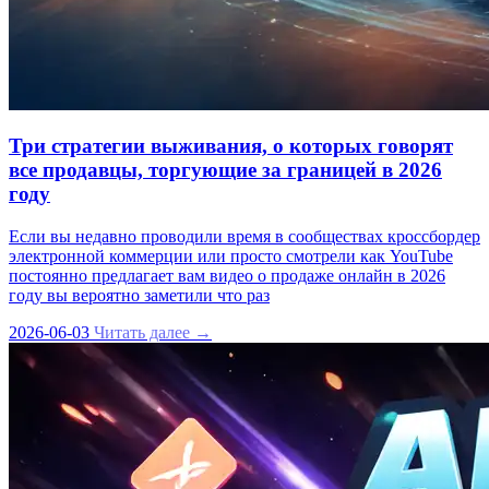
Три стратегии выживания, о которых говорят
все продавцы, торгующие за границей в 2026
году
Если вы недавно проводили время в сообществах кроссбордер
электронной коммерции или просто смотрели как YouTube
постоянно предлагает вам видео о продаже онлайн в 2026
году вы вероятно заметили что раз
2026-06-03
Читать далее →