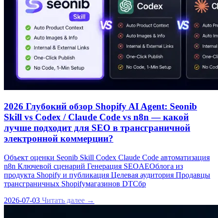
2026 Глубокий обзор Shopify AI Agent: Seonib
Skill vs Codex / Claude Code vs n8n — какой
лучше подходит для SEO в трансграничной
электронной коммерции?
Объект оценки Seonib Skill Codex Claude Code автоматизация
n8n Ключевой сценарий Генерация SEOAEOблога из
продукта Shopify и публикация Целевая аудитория Продавцы
трансграничных Shopifyмагазинов DTCбр
2026-07-03
Читать далее →