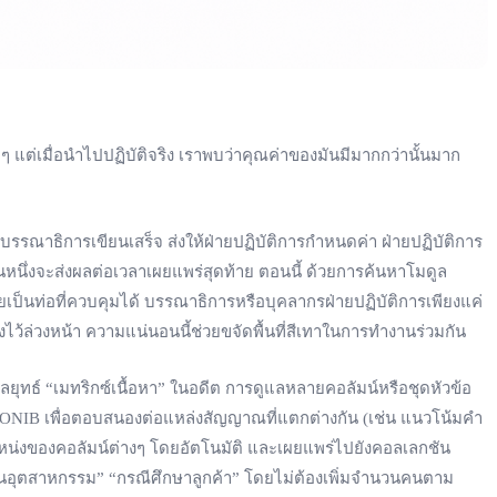
แต่เมื่อนำไปปฏิบัติจริง เราพบว่าคุณค่าของมันมีมากกว่านั้นมาก
ณาธิการเขียนเสร็จ ส่งให้ฝ่ายปฏิบัติการกำหนดค่า ฝ่ายปฏิบัติการ
หนึ่งจะส่งผลต่อเวลาเผยแพร่สุดท้าย ตอนนี้ ด้วยการค้นหาโมดูล
นท่อที่ควบคุมได้ บรรณาธิการหรือบุคลากรฝ่ายปฏิบัติการเพียงแค่
้ล่วงหน้า ความแน่นอนนี้ช่วยขจัดพื้นที่สีเทาในการทำงานร่วมกัน
ทธ์ “เมทริกซ์เนื้อหา” ในอดีต การดูแลหลายคอลัมน์หรือชุดหัวข้อ
SEONIB เพื่อตอบสนองต่อแหล่งสัญญาณที่แตกต่างกัน (เช่น แนวโน้มคำ
ำแหน่งของคอลัมน์ต่างๆ โดยอัตโนมัติ และเผยแพร่ไปยังคอลเลกชัน
กในอุตสาหกรรม” “กรณีศึกษาลูกค้า” โดยไม่ต้องเพิ่มจำนวนคนตาม