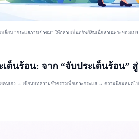
รเปลี่ยน “กระแสการเข้าชม” ให้กลายเป็นทรัพย์สินเนื้อหาเฉพาะของแบ
เด็นร้อน: จาก “จับประเด็นร้อน” ส
ห์ด้วยตนเอง → เขียนบทความชั่วคราวเพื่อเกาะกระแส → ความนิยมหมด