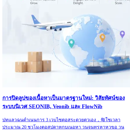
การปิดลูปของเนื้อหาเป็นมาตรฐานใหม่: วิสัยทัศน์ของ
ระบบนิเวศ SEONIB, Veonib และ FlowNib
ปทแลวฉนดำเนนการ 3 เวบไซตอสระดวยตวเอง，每ใชเวลา
ประมาณ 20 ชวโมงตอสปดาหกบเนอหา วนจนทรหาหวขอ วน