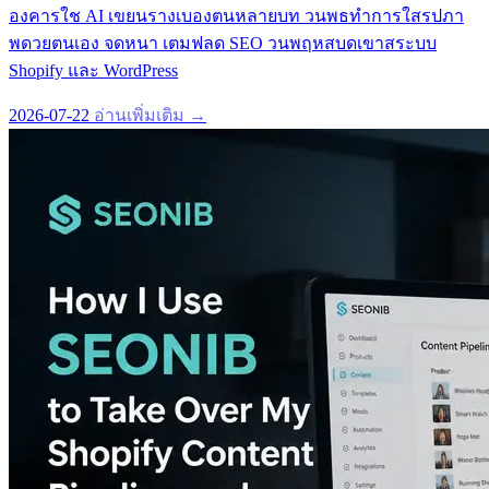
องคารใช AI เขยนรางเบองตนหลายบท วนพธทำการใสรปภา
พดวยตนเอง จดหนา เตมฟลด SEO วนพฤหสบดเขาสระบบ
Shopify และ WordPress
2026-07-22
อ่านเพิ่มเติม →