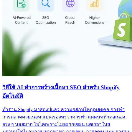
วิธีใช้ AI ทำการสร้างเนื้อหา SEO สำหรับ Shopify
อัตโนมัติ
ทำราน Shopify มาสองปแลว ความรสกทใหญทสดคอ การทำ
การตลาดดวยเนอหาเปนเรองทรวาควรทำ แตคนททำตอเนอง
จรง ๆ นอยมาก ไมไดเพราะไมอยากเขยน แตเวลาในส
ปดาหทใชไปกบการเลอกหวขอ การเขยน การจดรปแบบ การลง