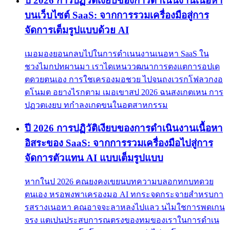
ปี 2026 การปฏิวัติเงียบของการดำเนินงานเนื้อหา
บนเว็บไซต์ SaaS: จากการรวมเครื่องมือสู่การ
จัดการเต็มรูปแบบด้วย AI
เมอมองยอนกลบไปในการดำเนนงานเนอหา SaaS ใน
ชวงไมกปทผานมา เราไดเหนววฒนาการตงแตการอปเด
ตดวยตนเอง การใชเครองมอชวย ไปจนถงเวรกโฟลวกงอ
ตโนมต อยางไรกตาม เมอเขาสป 2026 ฉนสงเกตเหน การ
ปฏวตเงยบ ทกำลงเกดขนในอตสาหกรรม
ปี 2026 การปฏิวัติเงียบของการดำเนินงานเนื้อหา
อิสระของ SaaS: จากการรวมเครื่องมือไปสู่การ
จัดการตัวแทน AI แบบเต็มรูปแบบ
หากในป 2026 คณยงคงเขยนบทความบลอกทกบทดวย
ตนเอง หรอพงพาเครองมอ AI ทกระจดกระจายสำหรบกา
รสรางเนอหา คณอาจจะลาหลงไปแลว นไมใชการพดเกน
จรง แตเปนประสบการณตรงของทมของเราในการดำเน