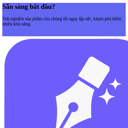
Sẵn sàng bắt đầu?
Trải nghiệm sản phẩm của chúng tôi ngay lập tức, khám phá thêm
nhiều khả năng.
Bắt đầu ngay