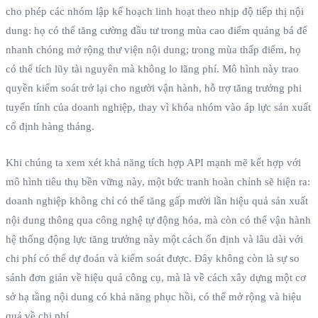
cho phép các nhóm lập kế hoạch linh hoạt theo nhịp độ tiếp thị nội
dung: họ có thể tăng cường đầu tư trong mùa cao điểm quảng bá để
nhanh chóng mở rộng thư viện nội dung; trong mùa thấp điểm, họ
có thể tích lũy tài nguyên mà không lo lãng phí. Mô hình này trao
quyền kiểm soát trở lại cho người vận hành, hỗ trợ tăng trưởng phi
tuyến tính của doanh nghiệp, thay vì khóa nhóm vào áp lực sản xuất
cố định hàng tháng.
Khi chúng ta xem xét khả năng tích hợp API mạnh mẽ kết hợp với
mô hình tiêu thụ bền vững này, một bức tranh hoàn chỉnh sẽ hiện ra:
doanh nghiệp không chỉ có thể tăng gấp mười lần hiệu quả sản xuất
nội dung thông qua công nghệ tự động hóa, mà còn có thể vận hành
hệ thống động lực tăng trưởng này một cách ổn định và lâu dài với
chi phí có thể dự đoán và kiểm soát được. Đây không còn là sự so
sánh đơn giản về hiệu quả công cụ, mà là về cách xây dựng một cơ
sở hạ tầng nội dung có khả năng phục hồi, có thể mở rộng và hiệu
quả về chi phí.