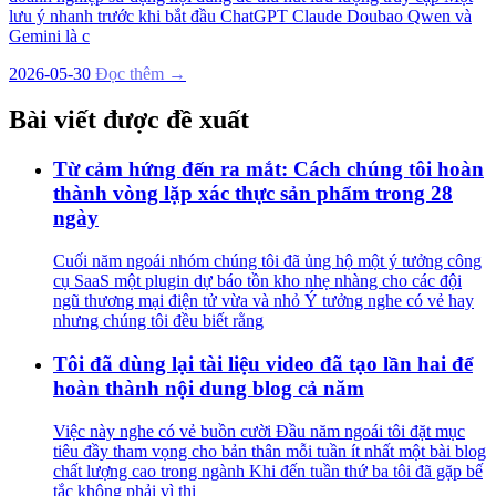
lưu ý nhanh trước khi bắt đầu ChatGPT Claude Doubao Qwen và
Gemini là c
2026-05-30
Đọc thêm →
Bài viết được đề xuất
Từ cảm hứng đến ra mắt: Cách chúng tôi hoàn
thành vòng lặp xác thực sản phẩm trong 28
ngày
Cuối năm ngoái nhóm chúng tôi đã ủng hộ một ý tưởng công
cụ SaaS một plugin dự báo tồn kho nhẹ nhàng cho các đội
ngũ thương mại điện tử vừa và nhỏ Ý tưởng nghe có vẻ hay
nhưng chúng tôi đều biết rằng
Tôi đã dùng lại tài liệu video đã tạo lần hai để
hoàn thành nội dung blog cả năm
Việc này nghe có vẻ buồn cười Đầu năm ngoái tôi đặt mục
tiêu đầy tham vọng cho bản thân mỗi tuần ít nhất một bài blog
chất lượng cao trong ngành Khi đến tuần thứ ba tôi đã gặp bế
tắc không phải vì thi