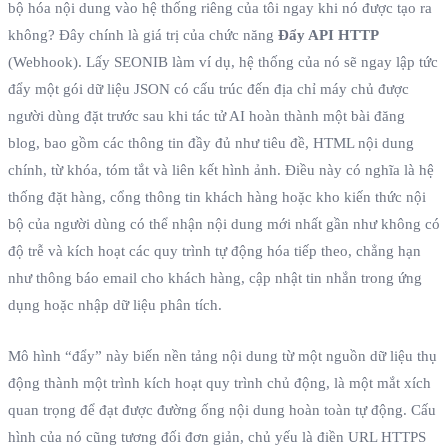
bộ hóa nội dung vào hệ thống riêng của tôi ngay khi nó được tạo ra
không? Đây chính là giá trị của chức năng
Đẩy API HTTP
(Webhook). Lấy SEONIB làm ví dụ, hệ thống của nó sẽ ngay lập tức
đẩy một gói dữ liệu JSON có cấu trúc đến địa chỉ máy chủ được
người dùng đặt trước sau khi tác tử AI hoàn thành một bài đăng
blog, bao gồm các thông tin đầy đủ như tiêu đề, HTML nội dung
chính, từ khóa, tóm tắt và liên kết hình ảnh. Điều này có nghĩa là hệ
thống đặt hàng, cổng thông tin khách hàng hoặc kho kiến thức nội
bộ của người dùng có thể nhận nội dung mới nhất gần như không có
độ trễ và kích hoạt các quy trình tự động hóa tiếp theo, chẳng hạn
như thông báo email cho khách hàng, cập nhật tin nhắn trong ứng
dụng hoặc nhập dữ liệu phân tích.
Mô hình “đẩy” này biến nền tảng nội dung từ một nguồn dữ liệu thụ
động thành một trình kích hoạt quy trình chủ động, là một mắt xích
quan trọng để đạt được đường ống nội dung hoàn toàn tự động. Cấu
hình của nó cũng tương đối đơn giản, chủ yếu là điền URL HTTPS