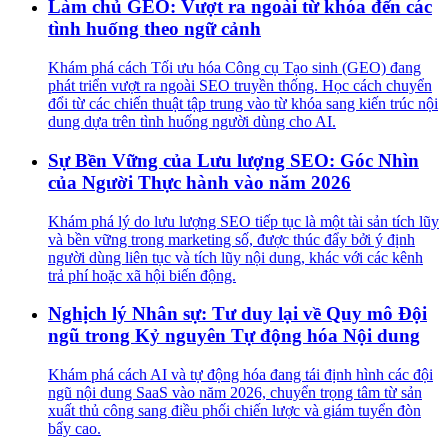
Làm chủ GEO: Vượt ra ngoài từ khóa đến các
tình huống theo ngữ cảnh
Khám phá cách Tối ưu hóa Công cụ Tạo sinh (GEO) đang
phát triển vượt ra ngoài SEO truyền thống. Học cách chuyển
đổi từ các chiến thuật tập trung vào từ khóa sang kiến trúc nội
dung dựa trên tình huống người dùng cho AI.
Sự Bền Vững của Lưu lượng SEO: Góc Nhìn
của Người Thực hành vào năm 2026
Khám phá lý do lưu lượng SEO tiếp tục là một tài sản tích lũy
và bền vững trong marketing số, được thúc đẩy bởi ý định
người dùng liên tục và tích lũy nội dung, khác với các kênh
trả phí hoặc xã hội biến động.
Nghịch lý Nhân sự: Tư duy lại về Quy mô Đội
ngũ trong Kỷ nguyên Tự động hóa Nội dung
Khám phá cách AI và tự động hóa đang tái định hình các đội
ngũ nội dung SaaS vào năm 2026, chuyển trọng tâm từ sản
xuất thủ công sang điều phối chiến lược và giám tuyển đòn
bẩy cao.