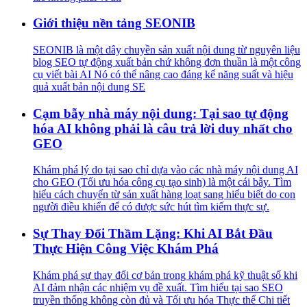
Giới thiệu nền tảng SEONIB
SEONIB là một dây chuyền sản xuất nội dung từ nguyên liệu
blog SEO tự động xuất bản chứ không đơn thuần là một công
cụ viết bài AI Nó có thể nâng cao đáng kể năng suất và hiệu
quả xuất bản nội dung SE
Cạm bẫy nhà máy nội dung: Tại sao tự động
hóa AI không phải là câu trả lời duy nhất cho
GEO
Khám phá lý do tại sao chỉ dựa vào các nhà máy nội dung AI
cho GEO (Tối ưu hóa công cụ tạo sinh) là một cái bẫy. Tìm
hiểu cách chuyển từ sản xuất hàng loạt sang hiểu biết do con
người điều khiển để có được sức hút tìm kiếm thực sự.
Sự Thay Đổi Thầm Lặng: Khi AI Bắt Đầu
Thực Hiện Công Việc Khám Phá
Khám phá sự thay đổi cơ bản trong khám phá kỹ thuật số khi
AI đảm nhận các nhiệm vụ đề xuất. Tìm hiểu tại sao SEO
truyền thống không còn đủ và Tối ưu hóa Thực thể Chi tiết