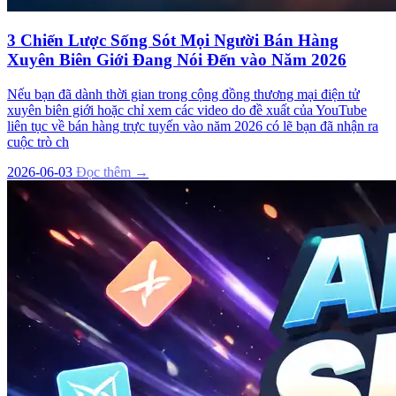
3 Chiến Lược Sống Sót Mọi Người Bán Hàng
Xuyên Biên Giới Đang Nói Đến vào Năm 2026
Nếu bạn đã dành thời gian trong cộng đồng thương mại điện tử
xuyên biên giới hoặc chỉ xem các video do đề xuất của YouTube
liên tục về bán hàng trực tuyến vào năm 2026 có lẽ bạn đã nhận ra
cuộc trò ch
2026-06-03
Đọc thêm →