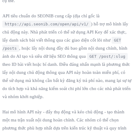
cụ thể.
API tiêu chuẩn do SEONIB cung cấp (địa chỉ gốc là
) hỗ trợ mô hình lấy
https://api.seonib.com/open/api/v1/
chủ động này. Nhà phát triển có thể sử dụng API Key để xác thực,
lấy danh sách bài viết thông qua các giao diện cốt lõi như
GET
, hoặc lấy nội dung đầy đủ bao gồm nội dung chính, hình
/posts
ảnh do AI tạo và siêu dữ liệu SEO thông qua
GET /post/:slug
theo ID bài viết hoặc bí danh. Điều đáng nhấn mạnh là phương thức
lấy nội dung chủ động thông qua API này hoàn toàn miễn phí, có
thể sử dụng mà không cần bất kỳ đăng ký trả phí nào, mang lại sự tự
do tích hợp và khả năng kiểm soát chi phí lớn cho các nhà phát triển
và nhóm khởi nghiệp.
Hai mô hình API này - đẩy thụ động và kéo chủ động - tạo thành
một ma trận xuất nội dung hoàn chỉnh. Các nhóm có thể chọn
phương thức phù hợp nhất dựa trên kiến trúc kỹ thuật và quy trình