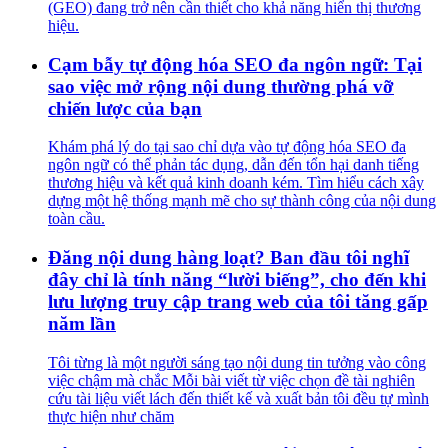
(GEO) đang trở nên cần thiết cho khả năng hiển thị thương
hiệu.
Cạm bẫy tự động hóa SEO đa ngôn ngữ: Tại
sao việc mở rộng nội dung thường phá vỡ
chiến lược của bạn
Khám phá lý do tại sao chỉ dựa vào tự động hóa SEO đa
ngôn ngữ có thể phản tác dụng, dẫn đến tổn hại danh tiếng
thương hiệu và kết quả kinh doanh kém. Tìm hiểu cách xây
dựng một hệ thống mạnh mẽ cho sự thành công của nội dung
toàn cầu.
Đăng nội dung hàng loạt? Ban đầu tôi nghĩ
đây chỉ là tính năng “lười biếng”, cho đến khi
lưu lượng truy cập trang web của tôi tăng gấp
năm lần
Tôi từng là một người sáng tạo nội dung tin tưởng vào công
việc chậm mà chắc Mỗi bài viết từ việc chọn đề tài nghiên
cứu tài liệu viết lách đến thiết kế và xuất bản tôi đều tự mình
thực hiện như chăm