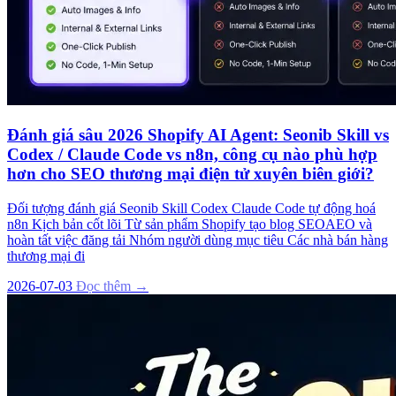
Đánh giá sâu 2026 Shopify AI Agent: Seonib Skill vs
Codex / Claude Code vs n8n, công cụ nào phù hợp
hơn cho SEO thương mại điện tử xuyên biên giới?
Đối tượng đánh giá Seonib Skill Codex Claude Code tự động hoá
n8n Kịch bản cốt lõi Từ sản phẩm Shopify tạo blog SEOAEO và
hoàn tất việc đăng tải Nhóm người dùng mục tiêu Các nhà bán hàng
thương mại đi
2026-07-03
Đọc thêm →