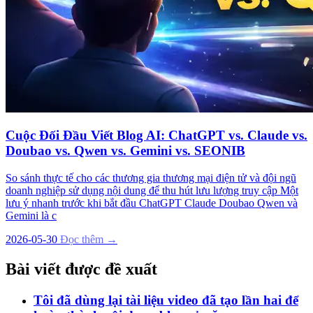
Cuộc Đối Đầu Viết Blog AI: ChatGPT vs. Claude vs.
Doubao vs. Qwen vs. Gemini vs. SEONIB
So sánh thực tế cho các thương gia thương mại điện tử và đội ngũ
doanh nghiệp sử dụng nội dung để thu hút lưu lượng truy cập Một
lưu ý nhanh trước khi bắt đầu ChatGPT Claude Doubao Qwen và
Gemini là c
2026-05-30
Đọc thêm →
Bài viết được đề xuất
Tôi đã dùng lại tài liệu video đã tạo lần hai để