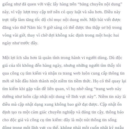
giống như đã quen với việc lấy hàng trên “băng chuyền nội dung”
này, vì vậy lượt truy cập trở nên có quy luật và sâu hơn. Điều này
trực tiếp làm tăng tốc độ chỉ mục nội dung mới. Một bài viết được
đăng vào thứ Năm lúc 9 giờ sáng có thể được thu thập sơ bộ trong
vòng vài giờ, thay vì chờ đợi không xác định trong một hoặc hai
ngày như trước đây.
Một lợi ích sâu hơn là quán tính trong hành vi người dùng. Dù độc
giả của tôi không đến hàng ngày, nhưng những người tìm thấy tôi
qua công cụ tìm kiếm và nhận ra trang web luôn cung cấp thông tin
mới sẽ bắt đầu hình thành một niềm tin tiềm thức. Họ có thể quay lại
tìm kiếm khi gặp vấn đề liên quan, vì họ nhớ rằng “trang web này
dường như luôn cập nhật nội dung về lĩnh vực này”. Niềm tin này là
điều mà cập nhật dạng xung không bao giờ đạt được. Cập nhật ổn
định tạo ra một cảm giác chuyên nghiệp và đáng tin cậy, thông báo
cho độc giả và công cụ tìm kiếm: đây là một nút thông tin sống
động trong một lĩnh vực cụ thể, không phải một cuốn nhật ký ngẫu