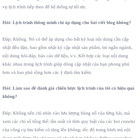
vụ lịch trình tiếp theo để hệ thống tự tối ưu.
Hỏi: Lịch trình thông minh chỉ áp dụng cho bài viết blog không?
Đáp: Không. Nó có thể áp dụng cho bất kỳ loại nội dung cần cập
nhật đều đặn, bao gồm nhật ký cập nhật sản phẩm, tin ngắn ngành,
nội dung hỏi‑đáp, báo cáo dữ liệu, v.v. Kết hợp các loại nội dung
khác nhau trong lịch trình giúp dòng cập nhật của bạn phong phú
hơn và bao phủ rộng hơn các ý định tìm kiếm.
Hỏi: Làm sao để đánh giá chiến lược lịch trình của tôi có hiệu quả
không?
Đáp: Không nên chỉ nhìn vào lưu lượng bùng nổ của từng bài, mà
xem các chỉ số tổng thể: tần suất và tính quy luật của các bot crawler
của công cụ tìm kiếm có tăng lên không; tốc độ trung bình mà nội
dung mới được lập chỉ mục có nhanh hơn không; đường cong tăng