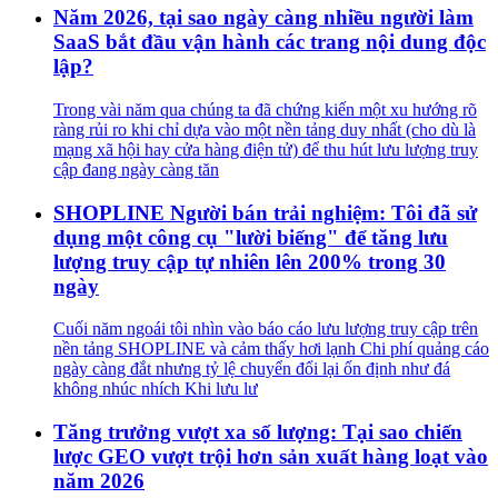
Năm 2026, tại sao ngày càng nhiều người làm
SaaS bắt đầu vận hành các trang nội dung độc
lập?
Trong vài năm qua chúng ta đã chứng kiến một xu hướng rõ
ràng rủi ro khi chỉ dựa vào một nền tảng duy nhất (cho dù là
mạng xã hội hay cửa hàng điện tử) để thu hút lưu lượng truy
cập đang ngày càng tăn
SHOPLINE Người bán trải nghiệm: Tôi đã sử
dụng một công cụ "lười biếng" để tăng lưu
lượng truy cập tự nhiên lên 200% trong 30
ngày
Cuối năm ngoái tôi nhìn vào báo cáo lưu lượng truy cập trên
nền tảng SHOPLINE và cảm thấy hơi lạnh Chi phí quảng cáo
ngày càng đắt nhưng tỷ lệ chuyển đổi lại ổn định như đá
không nhúc nhích Khi lưu lư
Tăng trưởng vượt xa số lượng: Tại sao chiến
lược GEO vượt trội hơn sản xuất hàng loạt vào
năm 2026