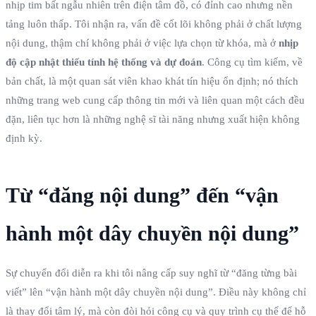
nhịp tim bất ngẫu nhiên trên điện tâm đồ, có đỉnh cao nhưng nền
tảng luôn thấp. Tôi nhận ra, vấn đề cốt lõi không phải ở chất lượng
nội dung, thậm chí không phải ở việc lựa chọn từ khóa, mà ở
nhịp
độ cập nhật thiếu tính hệ thống và dự đoán
. Công cụ tìm kiếm, về
bản chất, là một quan sát viên khao khát tín hiệu ổn định; nó thích
những trang web cung cấp thông tin mới và liên quan một cách đều
đặn, liên tục hơn là những nghệ sĩ tài năng nhưng xuất hiện không
định kỳ.
Từ “đăng nội dung” đến “vận
hành một dây chuyền nội dung”
Sự chuyển đổi diễn ra khi tôi nâng cấp suy nghĩ từ “đăng từng bài
viết” lên “vận hành một dây chuyền nội dung”. Điều này không chỉ
là thay đổi tâm lý, mà còn đòi hỏi công cụ và quy trình cụ thể để hỗ