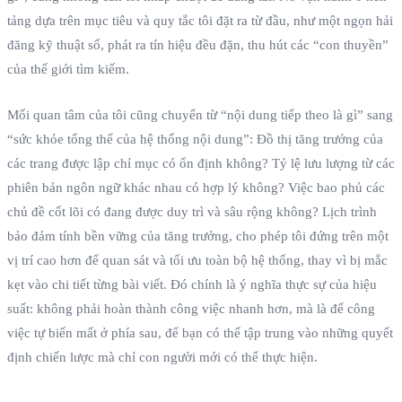
tảng dựa trên mục tiêu và quy tắc tôi đặt ra từ đầu, như một ngọn hải
đăng kỹ thuật số, phát ra tín hiệu đều đặn, thu hút các “con thuyền”
của thế giới tìm kiếm.
Mối quan tâm của tôi cũng chuyển từ “nội dung tiếp theo là gì” sang
“sức khỏe tổng thể của hệ thống nội dung”: Đồ thị tăng trưởng của
các trang được lập chỉ mục có ổn định không? Tỷ lệ lưu lượng từ các
phiên bản ngôn ngữ khác nhau có hợp lý không? Việc bao phủ các
chủ đề cốt lõi có đang được duy trì và sâu rộng không? Lịch trình
bảo đảm tính bền vững của tăng trưởng, cho phép tôi đứng trên một
vị trí cao hơn để quan sát và tối ưu toàn bộ hệ thống, thay vì bị mắc
kẹt vào chi tiết từng bài viết. Đó chính là ý nghĩa thực sự của hiệu
suất: không phải hoàn thành công việc nhanh hơn, mà là để công
việc tự biến mất ở phía sau, để bạn có thể tập trung vào những quyết
định chiến lược mà chỉ con người mới có thể thực hiện.