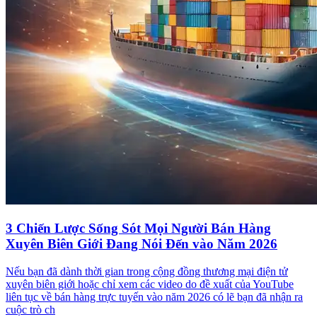
3 Chiến Lược Sống Sót Mọi Người Bán Hàng
Xuyên Biên Giới Đang Nói Đến vào Năm 2026
Nếu bạn đã dành thời gian trong cộng đồng thương mại điện tử
xuyên biên giới hoặc chỉ xem các video do đề xuất của YouTube
liên tục về bán hàng trực tuyến vào năm 2026 có lẽ bạn đã nhận ra
cuộc trò ch