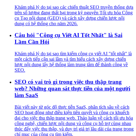
Khám phá lý do tại sao các chiến thuật SEO truyền thống dựa
trên số lượng đang thất bại trong kỷ nguyên Tối ưu hóa Công
cụ Tạo nội dung (GEO) và cách xây dựng chiến lược nội
dung có hệ thống cho năm 2026.
Câu hỏi "Công cụ Viết AI Tốt Nhất" là Sai
Lầm Cần Hỏi
Khám phá lý do tại sao tìm kiếm công cụ viết AI "tốt nhất" là
một cách tiếp cận sai lầm và tìm hiểu cách xây dựng chiến
lược nội dung lấy hệ thống làm trung tâm để thành công về
SEO.
SEO có vai trò gì trong việc thu thập trang
web? Những quan sát thực tiễn của một người
làm SaaS
Bài viết này từ góc độ thực tiễn SaaS, phân tích sâu về cách
SEO hoạt động như điều kiện tiên quyết và công cụ khuếch
đại cho việc thu thập trang web. Thảo luận về cách tối ưu hóa
công nghệ, chiến lược nội dung và công cụ hỗ trợ cùng nhau
thúc đẩy việc thu thập, và duy trì giá trị lâu dài của trang trong
chỉ mục của công cụ tìm kiếm.