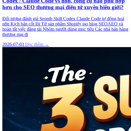
Codex / Claude Code vs n8n, công cụ nào phù hợp
hơn cho SEO thương mại điện tử xuyên biên giới?
Đối tượng đánh giá Seonib Skill Codex Claude Code tự động hoá
n8n Kịch bản cốt lõi Từ sản phẩm Shopify tạo blog SEOAEO và
hoàn tất việc đăng tải Nhóm người dùng mục tiêu Các nhà bán hàng
thương mại đi
2026-07-03
Đọc thêm →