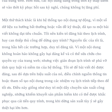
của trang web. Hơn nữa, các nội dung đăng trong thời kỳ thấp điểm
sẽ vào thời kỳ phục hồi sau kỳ nghỉ, chúng không bị lãng phí.
Một thử thách khác là khi hệ thống tạo nội dung tự động, vì một số
dữ liệu xu hướng bất thường hoặc vấn đề kỹ thuật, đã tạo ra một bài
viết không đạt tiêu chuẩn. Tôi nên kiên trì đăng bài theo lịch trình,
hay can thiệp thủ công để dừng quy trình? Nguyên tắc của tôi là,
trong hầu hết các trường hợp, duy trì đăng tải. Vì một nội dung
không hoàn hảo không gây hại đáng kể và có thể sửa chữa cho
quyền uy của trang web; nhưng việc gián đoạn lịch trình sẽ phá vỡ
tính quy luật và niềm tin của hệ thống. Tôi sẽ để bài viết đó được
đăng, sau đó dựa trên hiệu suất của nó, điều chỉnh nguồn thông tin
hoặc tham số tạo nội dung trong các nhiệm vụ lịch trình tiếp theo để
tối ưu. Điều này giống như duy trì một dây chuyền sản xuất công
nghiệp, những khiếm khuyết sản phẩm hiếm khi có thể được khắc
phục qua cải tiến quy trình, trong khi dừng sản xuất tùy ý sẽ gây
thiệt hại lớn hơn.