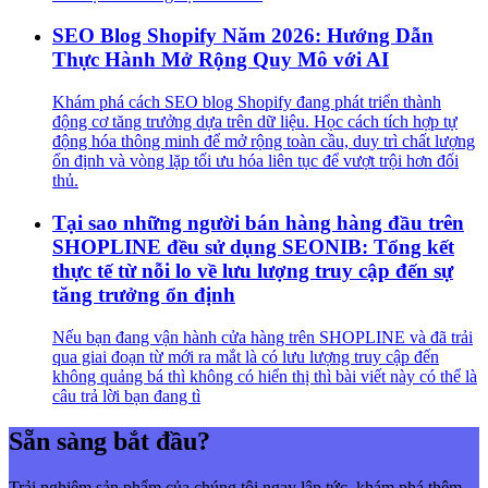
SEO Blog Shopify Năm 2026: Hướng Dẫn
Thực Hành Mở Rộng Quy Mô với AI
Khám phá cách SEO blog Shopify đang phát triển thành
động cơ tăng trưởng dựa trên dữ liệu. Học cách tích hợp tự
động hóa thông minh để mở rộng toàn cầu, duy trì chất lượng
ổn định và vòng lặp tối ưu hóa liên tục để vượt trội hơn đối
thủ.
Tại sao những người bán hàng hàng đầu trên
SHOPLINE đều sử dụng SEONIB: Tổng kết
thực tế từ nỗi lo về lưu lượng truy cập đến sự
tăng trưởng ổn định
Nếu bạn đang vận hành cửa hàng trên SHOPLINE và đã trải
qua giai đoạn từ mới ra mắt là có lưu lượng truy cập đến
không quảng bá thì không có hiển thị thì bài viết này có thể là
câu trả lời bạn đang tì
Sẵn sàng bắt đầu?
Trải nghiệm sản phẩm của chúng tôi ngay lập tức, khám phá thêm