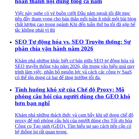
hoàn thành nội dung blog cả năm
Việc này nghe có vẻ buồn cười Đầu năm ngoái tôi đặt mục
tiêu đầy tham vọng cho bản thân mỗi tuần ít nhất một bài blog
chất lượng cao trong ngành Khi đến tuần thứ ba tôi đã gặp bế
tắc không phải vì thi
SEO Tự động hóa vs. SEO Truyền thống: Sự
phân chia vận hành năm 2026
Khám phá những khác biệt cơ bản giữa SEO tự động hóa và
SEO truyền thống vào năm 2026, tập trung vào hiệu quả quy
trình làm việc, phân bổ nguồn lực và cách các công ty SaaS
có thể tận dụng cả hai để tăng trưởng tối đa.
Tình huống khó xử của Chế độ Proxy: Mô
phỏng câu hỏi của người dùng cho GEO khó
hơn bạn nghĩ
Khám phá những thách thức và cạm bẫy khi sử dụng chế độ
proxy để mô phỏng câu hỏi của người dùng cho Tối ưu hóa
Công cụ Tạo sinh (GEO). Tìm hiểu tại sao cách tiếp cận có
hệ thống lại rất quan trọng.