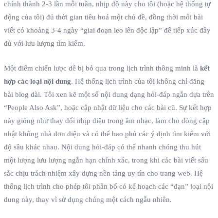
chỉnh thành 2‑3 lần mỗi tuần, nhịp độ này cho tôi (hoặc hệ thống tự
động của tôi) đủ thời gian tiêu hoá một chủ đề, đồng thời mỗi bài
viết có khoảng 3‑4 ngày “giai đoạn leo lên độc lập” để tiếp xúc đầy
đủ với lưu lượng tìm kiếm.
Một điểm chiến lược dễ bị bỏ qua trong lịch trình thông minh là
kết
hợp các loại nội dung
. Hệ thống lịch trình của tôi không chỉ đăng
bài blog dài. Tôi xen kẽ một số nội dung dạng hỏi‑đáp ngắn dựa trên
“People Also Ask”, hoặc cập nhật dữ liệu cho các bài cũ. Sự kết hợp
này giống như thay đổi nhịp điệu trong âm nhạc, làm cho dòng cập
nhật không nhà đơn điệu và có thể bao phủ các ý định tìm kiếm với
độ sâu khác nhau. Nội dung hỏi‑đáp có thể nhanh chóng thu hút
một lượng lưu lượng ngắn hạn chính xác, trong khi các bài viết sâu
sắc chịu trách nhiệm xây dựng nền tảng uy tín cho trang web. Hệ
thống lịch trình cho phép tôi phân bổ có kế hoạch các “đạn” loại nội
dung này, thay vì sử dụng chúng một cách ngẫu nhiên.