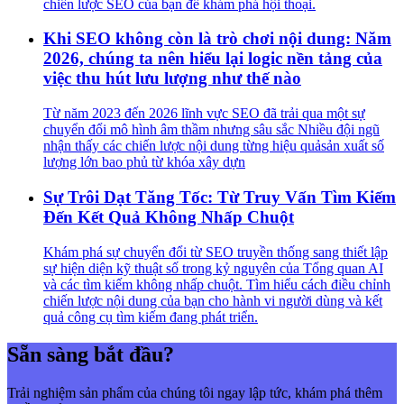
chiến lược SEO của bạn để khám phá hội thoại.
Khi SEO không còn là trò chơi nội dung: Năm
2026, chúng ta nên hiểu lại logic nền tảng của
việc thu hút lưu lượng như thế nào
Từ năm 2023 đến 2026 lĩnh vực SEO đã trải qua một sự
chuyển đổi mô hình âm thầm nhưng sâu sắc Nhiều đội ngũ
nhận thấy các chiến lược nội dung từng hiệu quảsản xuất số
lượng lớn bao phủ từ khóa xây dựn
Sự Trôi Dạt Tăng Tốc: Từ Truy Vấn Tìm Kiếm
Đến Kết Quả Không Nhấp Chuột
Khám phá sự chuyển đổi từ SEO truyền thống sang thiết lập
sự hiện diện kỹ thuật số trong kỷ nguyên của Tổng quan AI
và các tìm kiếm không nhấp chuột. Tìm hiểu cách điều chỉnh
chiến lược nội dung của bạn cho hành vi người dùng và kết
quả công cụ tìm kiếm đang phát triển.
Sẵn sàng bắt đầu?
Trải nghiệm sản phẩm của chúng tôi ngay lập tức, khám phá thêm