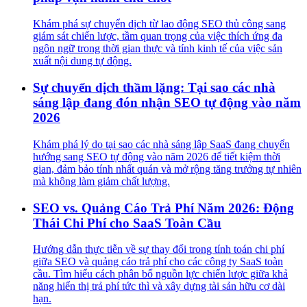
Khám phá sự chuyển dịch từ lao động SEO thủ công sang
giám sát chiến lược, tầm quan trọng của việc thích ứng đa
ngôn ngữ trong thời gian thực và tính kinh tế của việc sản
xuất nội dung tự động.
Sự chuyển dịch thầm lặng: Tại sao các nhà
sáng lập đang đón nhận SEO tự động vào năm
2026
Khám phá lý do tại sao các nhà sáng lập SaaS đang chuyển
hướng sang SEO tự động vào năm 2026 để tiết kiệm thời
gian, đảm bảo tính nhất quán và mở rộng tăng trưởng tự nhiên
mà không làm giảm chất lượng.
SEO vs. Quảng Cáo Trả Phí Năm 2026: Động
Thái Chi Phí cho SaaS Toàn Cầu
Hướng dẫn thực tiễn về sự thay đổi trong tính toán chi phí
giữa SEO và quảng cáo trả phí cho các công ty SaaS toàn
cầu. Tìm hiểu cách phân bổ nguồn lực chiến lược giữa khả
năng hiển thị trả phí tức thì và xây dựng tài sản hữu cơ dài
hạn.