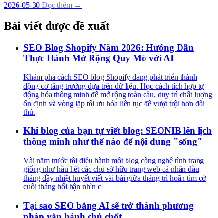
2026-05-30
Đọc thêm →
Bài viết được đề xuất
SEO Blog Shopify Năm 2026: Hướng Dẫn
Thực Hành Mở Rộng Quy Mô với AI
Khám phá cách SEO blog Shopify đang phát triển thành
động cơ tăng trưởng dựa trên dữ liệu. Học cách tích hợp tự
động hóa thông minh để mở rộng toàn cầu, duy trì chất lượng
ổn định và vòng lặp tối ưu hóa liên tục để vượt trội hơn đối
thủ.
Khi blog của bạn tự viết blog: SEONIB lên lịch
thông minh như thế nào để nội dung "sống"
Vài năm trước tôi điều hành một blog công nghệ tình trạng
giống như hầu hết các chủ sở hữu trang web cá nhân đầu
tháng đầy nhiệt huyết viết vài bài giữa tháng trì hoãn tìm cớ
cuối tháng hối hận nhìn c
Tại sao SEO bằng AI sẽ trở thành phương
pháp vận hành chủ chốt