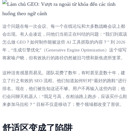
这个问题在每一次会议、每一个在线论坛和大多数战略会议上都
会出现。有人会凑近，问他们当前正在纠结的问题：“我们到底该
怎么做 GEO？如何制作能被这些 AI 工具抓取的内容？” 到 2026
年，“生成引擎优化”（Generative Engine Optimization）这个缩写
将家喻户晓，但有效执行的路径仍然被旧习惯和新焦虑所笼罩。
这种沮丧感显而易见。团队花费了数年，有时甚至是数十年，建
立了行之有效的 SEO 流程。他们知道如何针对“最好的跑鞋”进行
排名。现在，他们被告知这还不够。用户不再输入这些内容；他
们会问聊天机器人：“我足弓高，在柏油路上跑步，应该买什么鞋
来参加马拉松？” 目标不仅是移动了；整个领域都改变了形状。
舒适区变成了陷阱