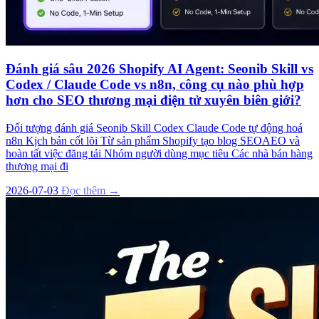
Đánh giá sâu 2026 Shopify AI Agent: Seonib Skill vs
Codex / Claude Code vs n8n, công cụ nào phù hợp
hơn cho SEO thương mại điện tử xuyên biên giới?
Đối tượng đánh giá Seonib Skill Codex Claude Code tự động hoá
n8n Kịch bản cốt lõi Từ sản phẩm Shopify tạo blog SEOAEO và
hoàn tất việc đăng tải Nhóm người dùng mục tiêu Các nhà bán hàng
thương mại đi
2026-07-03
Đọc thêm →