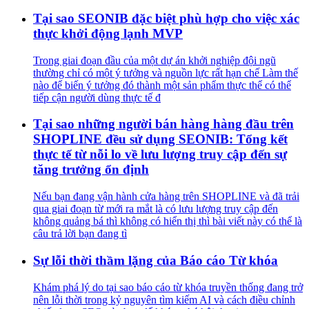
Tại sao SEONIB đặc biệt phù hợp cho việc xác
thực khởi động lạnh MVP
Trong giai đoạn đầu của một dự án khởi nghiệp đội ngũ
thường chỉ có một ý tưởng và nguồn lực rất hạn chế Làm thế
nào để biến ý tưởng đó thành một sản phẩm thực thể có thể
tiếp cận người dùng thực tế đ
Tại sao những người bán hàng hàng đầu trên
SHOPLINE đều sử dụng SEONIB: Tổng kết
thực tế từ nỗi lo về lưu lượng truy cập đến sự
tăng trưởng ổn định
Nếu bạn đang vận hành cửa hàng trên SHOPLINE và đã trải
qua giai đoạn từ mới ra mắt là có lưu lượng truy cập đến
không quảng bá thì không có hiển thị thì bài viết này có thể là
câu trả lời bạn đang tì
Sự lỗi thời thầm lặng của Báo cáo Từ khóa
Khám phá lý do tại sao báo cáo từ khóa truyền thống đang trở
nên lỗi thời trong kỷ nguyên tìm kiếm AI và cách điều chỉnh