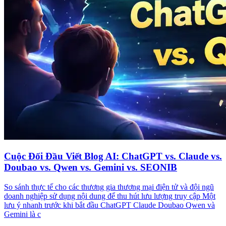
Cuộc Đối Đầu Viết Blog AI: ChatGPT vs. Claude vs.
Doubao vs. Qwen vs. Gemini vs. SEONIB
So sánh thực tế cho các thương gia thương mại điện tử và đội ngũ
doanh nghiệp sử dụng nội dung để thu hút lưu lượng truy cập Một
lưu ý nhanh trước khi bắt đầu ChatGPT Claude Doubao Qwen và
Gemini là c