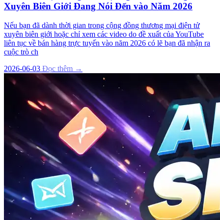
Xuyên Biên Giới Đang Nói Đến vào Năm 2026
Nếu bạn đã dành thời gian trong cộng đồng thương mại điện tử
xuyên biên giới hoặc chỉ xem các video do đề xuất của YouTube
liên tục về bán hàng trực tuyến vào năm 2026 có lẽ bạn đã nhận ra
cuộc trò ch
2026-06-03
Đọc thêm →