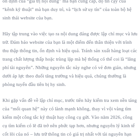
ổn định của “giá trị nội dung” mà bạn cung cấp, độ tin cậy của
“kênh kỹ thuật” mà bạn duy trì, và “lịch sử uy tín” của toàn bộ hệ
sinh thái website của bạn.
Hãy tập trung vào việc tạo ra nội dung đáng được lập chỉ mục và lưu
trữ. Đảm bảo website của bạn là một điểm đến thân thiện với trình
thu thập thông tin, ổn định và hiệu quả. Tránh sản xuất hàng loạt các
trang chất lượng thấp hoặc trùng lặp mà hệ thống có thể coi là “lãng
phí tài nguyên”. Những nguyên tắc này nghe có vẻ đơn giản, nhưng
dưới áp lực theo đuổi tăng trưởng và hiệu quả, chúng thường là
phòng tuyến đầu tiên bị hy sinh.
Khi gặp vấn đề về lập chỉ mục, trước tiên hãy kiểm tra xem nền tảng
của “mối quan hệ” này có lành mạnh không, thay vì vội vàng tìm
kiếm một công tắc kỹ thuật hay công cụ gửi. Vào năm 2026, công
cụ tìm kiếm có lẽ đã trở nên phức tạp hơn, nhưng nguyên lý kinh tế
cốt lõi của nó – lưu trữ thông tin có giá trị nhất với tài nguyên hạn