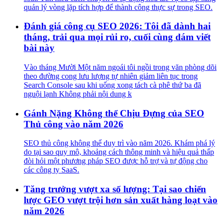
quản lý vòng lặp tích hợp để thành công thực sự trong SEO.
Đánh giá công cụ SEO 2026: Tôi đã dành hai
tháng, trải qua mọi rủi ro, cuối cùng dám viết
bài này
Vào tháng Mười Một năm ngoái tôi ngồi trong văn phòng dõi
theo đường cong lưu lượng tự nhiên giảm liên tục trong
Search Console sau khi uống xong tách cà phê thứ ba đã
nguội lạnh Không phải nội dung k
Gánh Nặng Không thể Chịu Đựng của SEO
Thủ công vào năm 2026
SEO thủ công không thể duy trì vào năm 2026. Khám phá lý
do tại sao quy mô, khoảng cách thông minh và hiệu quả thấp
đòi hỏi một phương pháp SEO được hỗ trợ và tự động cho
các công ty SaaS.
Tăng trưởng vượt xa số lượng: Tại sao chiến
lược GEO vượt trội hơn sản xuất hàng loạt vào
năm 2026