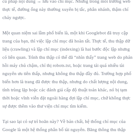
cú pháp nội dung → lưu vào chỉ mục. Nhưng trong môi trường web
thực tế, đường ống này thường xuyên bị tắc, phân nhánh, thậm chí
chảy ngược.
Một quan niệm sai lầm phổ biến là, một khi Googlebot đã truy cập
trang của bạn, thì việc lập chỉ mục đã hoàn tất. Thực tế, thu thập dữ
liệu (crawling) và lập chỉ mục (indexing) là hai bước độc lập nhưng
có liên quan. Trình thu thập có thể đã “nhìn thấy” trang web do phản
hồi máy chủ chậm, chỉ thị robots.txt, hoặc trang tải quá nhiều tài
nguyên ưu tiên thấp, nhưng không thu thập đầy đủ. Trường hợp phổ
biến hơn là trang đã được thu thập, nhưng do chất lượng nội dung,
tính trùng lặp hoặc các đánh giá cấp độ thuật toán khác, nó bị tạm
thời hoặc vĩnh viễn đặt ngoài hàng đợi lập chỉ mục, chứ không thực
sự được thêm vào thư viện chỉ mục tìm kiếm.
Tại sao lại có sự trì hoãn này? Về bản chất, hệ thống chỉ mục của
Google là một hệ thống phân bổ tài nguyên. Băng thông thu thập