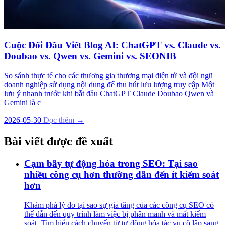
Cuộc Đối Đầu Viết Blog AI: ChatGPT vs. Claude vs.
Doubao vs. Qwen vs. Gemini vs. SEONIB
So sánh thực tế cho các thương gia thương mại điện tử và đội ngũ
doanh nghiệp sử dụng nội dung để thu hút lưu lượng truy cập Một
lưu ý nhanh trước khi bắt đầu ChatGPT Claude Doubao Qwen và
Gemini là c
2026-05-30
Đọc thêm →
Bài viết được đề xuất
Cạm bẫy tự động hóa trong SEO: Tại sao
nhiều công cụ hơn thường dẫn đến ít kiểm soát
hơn
Khám phá lý do tại sao sự gia tăng của các công cụ SEO có
thể dẫn đến quy trình làm việc bị phân mảnh và mất kiểm
soát. Tìm hiểu cách chuyển từ tự động hóa tác vụ cô lập sang