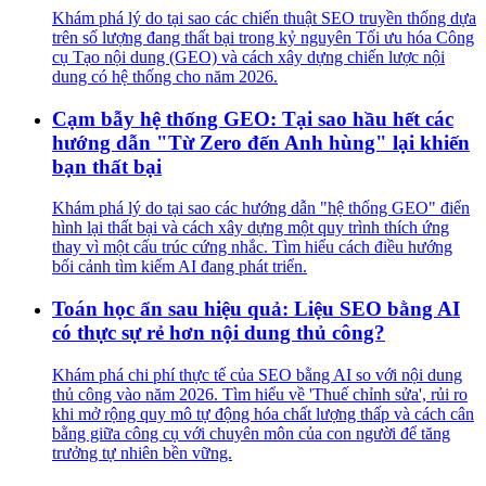
Khám phá lý do tại sao các chiến thuật SEO truyền thống dựa
trên số lượng đang thất bại trong kỷ nguyên Tối ưu hóa Công
cụ Tạo nội dung (GEO) và cách xây dựng chiến lược nội
dung có hệ thống cho năm 2026.
Cạm bẫy hệ thống GEO: Tại sao hầu hết các
hướng dẫn "Từ Zero đến Anh hùng" lại khiến
bạn thất bại
Khám phá lý do tại sao các hướng dẫn "hệ thống GEO" điển
hình lại thất bại và cách xây dựng một quy trình thích ứng
thay vì một cấu trúc cứng nhắc. Tìm hiểu cách điều hướng
bối cảnh tìm kiếm AI đang phát triển.
Toán học ẩn sau hiệu quả: Liệu SEO bằng AI
có thực sự rẻ hơn nội dung thủ công?
Khám phá chi phí thực tế của SEO bằng AI so với nội dung
thủ công vào năm 2026. Tìm hiểu về 'Thuế chỉnh sửa', rủi ro
khi mở rộng quy mô tự động hóa chất lượng thấp và cách cân
bằng giữa công cụ với chuyên môn của con người để tăng
trưởng tự nhiên bền vững.