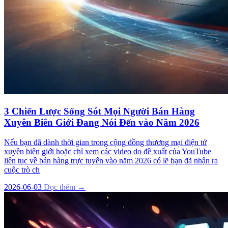
3 Chiến Lược Sống Sót Mọi Người Bán Hàng
Xuyên Biên Giới Đang Nói Đến vào Năm 2026
Nếu bạn đã dành thời gian trong cộng đồng thương mại điện tử
xuyên biên giới hoặc chỉ xem các video do đề xuất của YouTube
liên tục về bán hàng trực tuyến vào năm 2026 có lẽ bạn đã nhận ra
cuộc trò ch
2026-06-03
Đọc thêm →