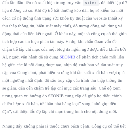
đến lần đầu tiên nó xuất hiện trong truy vấn
, để thiết lập dữ
site:
liệu đường cơ sở. Khi độ trễ bất thường kéo dài, họ sẽ kiểm tra một
cách có hệ thống tình trạng sức khỏe kỹ thuật của website (nhật ký
thu thập thông tin, hiệu suất máy chủ), độ tương đồng nội dung và
động thái của liên kết ngoài. Ở khâu này, một số công cụ có thể giúp
tích hợp các tín hiệu phân tán này. Ví dụ, khi chẩn đoán vấn đề
chậm trễ lập chỉ mục của một blog đa ngôn ngữ được điều khiển bởi
AI, người vận hành đã sử dụng
SEONIB
để phân tích chéo mối liên
hệ giữa các lô nội dung được tạo, nhịp độ xuất bản và tần suất truy
cập của Googlebot, phát hiện ra rằng khi tần suất xuất bản vượt quá
một ngưỡng nhất định, độ sâu truy cập của trình thu thập thông tin
sẽ giảm, dẫn đến chậm trễ lập chỉ mục các trang sâu. Chế độ xem
tương quan xu hướng do SEONIB cung cấp đã giúp họ điều chỉnh
chiến lược xuất bản, từ “bắn phá hàng loạt” sang “nhỏ giọt đều
đặn”, cải thiện tốc độ lập chỉ mục trung bình cho nội dung mới.
Nhưng đây không phải là thuốc chữa bách bệnh. Công cụ có thể tiết