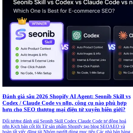
Đánh giá sâu 2026 Shopify AI Agent: Seonib Skill vs
Codex / Claude Code vs n8n, công cụ nào phù hợp
hơn cho SEO thương mại điện tử xuyên biên giới?
Đối tượng đánh giá Seonib Skill Codex Claude Code tự động hoá
n8n Kịch bản cốt lõi Từ sản phẩm Shopify tạo blog SEOAEO và
hoàn tất việc đăng tải Nhóm người dùng mục tiêu Các nhà bán hàng