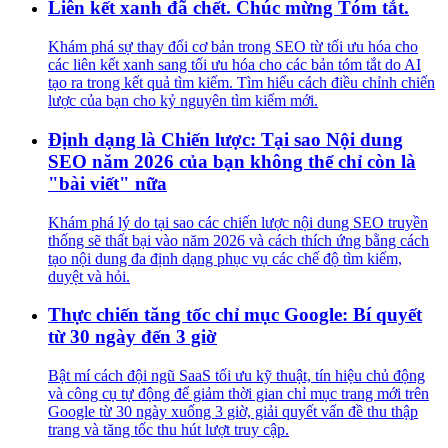
Liên kết xanh đã chết. Chúc mừng Tóm tắt.
Khám phá sự thay đổi cơ bản trong SEO từ tối ưu hóa cho
các liên kết xanh sang tối ưu hóa cho các bản tóm tắt do AI
tạo ra trong kết quả tìm kiếm. Tìm hiểu cách điều chỉnh chiến
lược của bạn cho kỷ nguyên tìm kiếm mới.
Định dạng là Chiến lược: Tại sao Nội dung
SEO năm 2026 của bạn không thể chỉ còn là
"bài viết" nữa
Khám phá lý do tại sao các chiến lược nội dung SEO truyền
thống sẽ thất bại vào năm 2026 và cách thích ứng bằng cách
tạo nội dung đa định dạng phục vụ các chế độ tìm kiếm,
duyệt và hỏi.
Thực chiến tăng tốc chỉ mục Google: Bí quyết
từ 30 ngày đến 3 giờ
Bật mí cách đội ngũ SaaS tối ưu kỹ thuật, tín hiệu chủ động
và công cụ tự động để giảm thời gian chỉ mục trang mới trên
Google từ 30 ngày xuống 3 giờ, giải quyết vấn đề thu thập
trang và tăng tốc thu hút lượt truy cập.