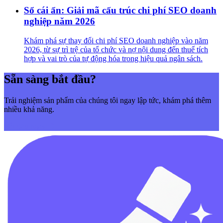
Sổ cái ẩn: Giải mã cấu trúc chi phí SEO doanh
nghiệp năm 2026
Khám phá sự thay đổi chi phí SEO doanh nghiệp vào năm
2026, từ sự trì trệ của tổ chức và nợ nội dung đến thuế tích
hợp và vai trò của tự động hóa trong hiệu quả ngân sách.
Sẵn sàng bắt đầu?
Trải nghiệm sản phẩm của chúng tôi ngay lập tức, khám phá thêm
nhiều khả năng.
Bắt đầu ngay