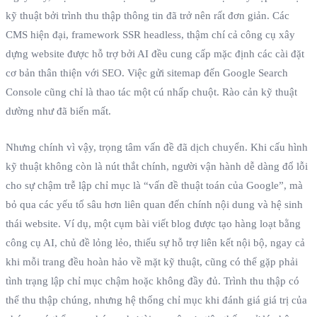
kỹ thuật bởi trình thu thập thông tin đã trở nên rất đơn giản. Các
CMS hiện đại, framework SSR headless, thậm chí cả công cụ xây
dựng website được hỗ trợ bởi AI đều cung cấp mặc định các cài đặt
cơ bản thân thiện với SEO. Việc gửi sitemap đến Google Search
Console cũng chỉ là thao tác một cú nhấp chuột. Rào cản kỹ thuật
dường như đã biến mất.
Nhưng chính vì vậy, trọng tâm vấn đề đã dịch chuyển. Khi cấu hình
kỹ thuật không còn là nút thắt chính, người vận hành dễ dàng đổ lỗi
cho sự chậm trễ lập chỉ mục là “vấn đề thuật toán của Google”, mà
bỏ qua các yếu tố sâu hơn liên quan đến chính nội dung và hệ sinh
thái website. Ví dụ, một cụm bài viết blog được tạo hàng loạt bằng
công cụ AI, chủ đề lỏng lẻo, thiếu sự hỗ trợ liên kết nội bộ, ngay cả
khi mỗi trang đều hoàn hảo về mặt kỹ thuật, cũng có thể gặp phải
tình trạng lập chỉ mục chậm hoặc không đầy đủ. Trình thu thập có
thể thu thập chúng, nhưng hệ thống chỉ mục khi đánh giá giá trị của