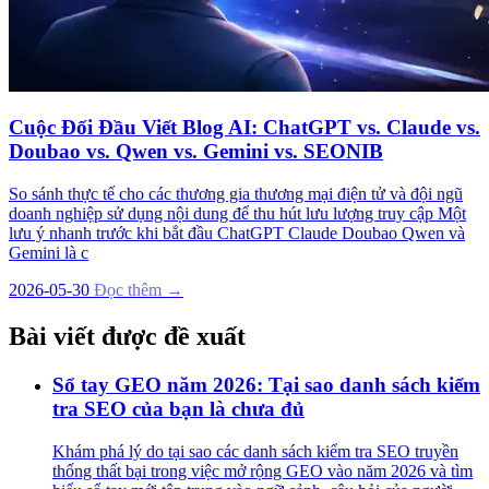
Cuộc Đối Đầu Viết Blog AI: ChatGPT vs. Claude vs.
Doubao vs. Qwen vs. Gemini vs. SEONIB
So sánh thực tế cho các thương gia thương mại điện tử và đội ngũ
doanh nghiệp sử dụng nội dung để thu hút lưu lượng truy cập Một
lưu ý nhanh trước khi bắt đầu ChatGPT Claude Doubao Qwen và
Gemini là c
2026-05-30
Đọc thêm →
Bài viết được đề xuất
Sổ tay GEO năm 2026: Tại sao danh sách kiểm
tra SEO của bạn là chưa đủ
Khám phá lý do tại sao các danh sách kiểm tra SEO truyền
thống thất bại trong việc mở rộng GEO vào năm 2026 và tìm