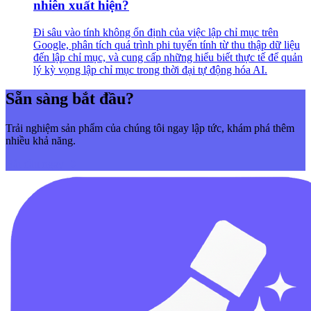
nhiên xuất hiện?
Đi sâu vào tính không ổn định của việc lập chỉ mục trên
Google, phân tích quá trình phi tuyến tính từ thu thập dữ liệu
đến lập chỉ mục, và cung cấp những hiểu biết thực tế để quản
lý kỳ vọng lập chỉ mục trong thời đại tự động hóa AI.
Sẵn sàng bắt đầu?
Trải nghiệm sản phẩm của chúng tôi ngay lập tức, khám phá thêm
nhiều khả năng.
Bắt đầu ngay