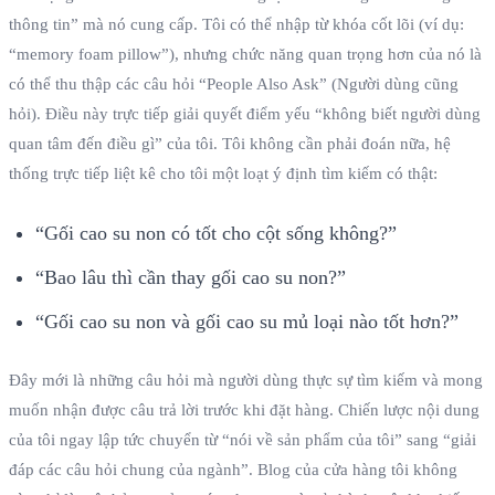
thông tin” mà nó cung cấp. Tôi có thể nhập từ khóa cốt lõi (ví dụ:
“memory foam pillow”), nhưng chức năng quan trọng hơn của nó là
có thể thu thập các câu hỏi “People Also Ask” (Người dùng cũng
hỏi). Điều này trực tiếp giải quyết điểm yếu “không biết người dùng
quan tâm đến điều gì” của tôi. Tôi không cần phải đoán nữa, hệ
thống trực tiếp liệt kê cho tôi một loạt ý định tìm kiếm có thật:
“Gối cao su non có tốt cho cột sống không?”
“Bao lâu thì cần thay gối cao su non?”
“Gối cao su non và gối cao su mủ loại nào tốt hơn?”
Đây mới là những câu hỏi mà người dùng thực sự tìm kiếm và mong
muốn nhận được câu trả lời trước khi đặt hàng. Chiến lược nội dung
của tôi ngay lập tức chuyển từ “nói về sản phẩm của tôi” sang “giải
đáp các câu hỏi chung của ngành”. Blog của cửa hàng tôi không