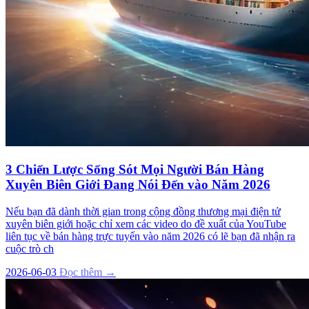
3 Chiến Lược Sống Sót Mọi Người Bán Hàng
Xuyên Biên Giới Đang Nói Đến vào Năm 2026
Nếu bạn đã dành thời gian trong cộng đồng thương mại điện tử
xuyên biên giới hoặc chỉ xem các video do đề xuất của YouTube
liên tục về bán hàng trực tuyến vào năm 2026 có lẽ bạn đã nhận ra
cuộc trò ch
2026-06-03
Đọc thêm →