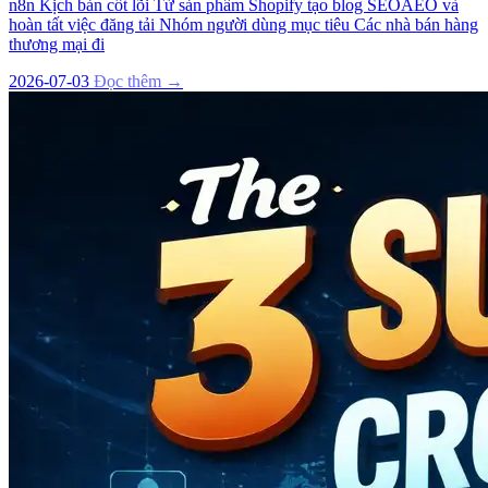
n8n Kịch bản cốt lõi Từ sản phẩm Shopify tạo blog SEOAEO và
hoàn tất việc đăng tải Nhóm người dùng mục tiêu Các nhà bán hàng
thương mại đi
2026-07-03
Đọc thêm →