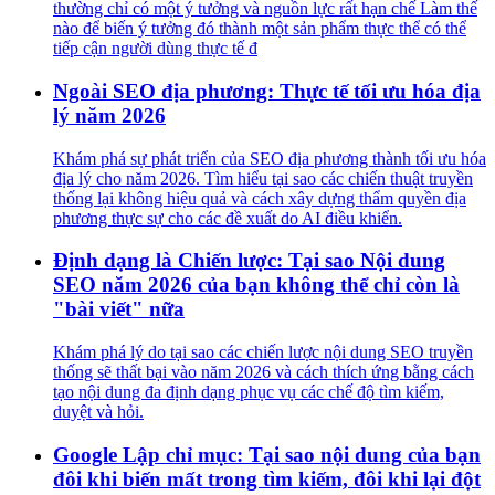
thường chỉ có một ý tưởng và nguồn lực rất hạn chế Làm thế
nào để biến ý tưởng đó thành một sản phẩm thực thể có thể
tiếp cận người dùng thực tế đ
Ngoài SEO địa phương: Thực tế tối ưu hóa địa
lý năm 2026
Khám phá sự phát triển của SEO địa phương thành tối ưu hóa
địa lý cho năm 2026. Tìm hiểu tại sao các chiến thuật truyền
thống lại không hiệu quả và cách xây dựng thẩm quyền địa
phương thực sự cho các đề xuất do AI điều khiển.
Định dạng là Chiến lược: Tại sao Nội dung
SEO năm 2026 của bạn không thể chỉ còn là
"bài viết" nữa
Khám phá lý do tại sao các chiến lược nội dung SEO truyền
thống sẽ thất bại vào năm 2026 và cách thích ứng bằng cách
tạo nội dung đa định dạng phục vụ các chế độ tìm kiếm,
duyệt và hỏi.
Google Lập chỉ mục: Tại sao nội dung của bạn
đôi khi biến mất trong tìm kiếm, đôi khi lại đột