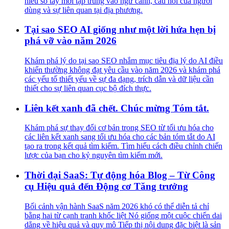
hiểu sổ tay mới tập trung vào ngữ cảnh, câu hỏi của người
dùng và sự liên quan tại địa phương.
Tại sao SEO AI giống như một lời hứa hẹn bị
phá vỡ vào năm 2026
Khám phá lý do tại sao SEO nhắm mục tiêu địa lý do AI điều
khiển thường không đạt yêu cầu vào năm 2026 và khám phá
các yếu tố thiết yếu về sự đa dạng, trích dẫn và dữ liệu cần
thiết cho sự liên quan cục bộ đích thực.
Liên kết xanh đã chết. Chúc mừng Tóm tắt.
Khám phá sự thay đổi cơ bản trong SEO từ tối ưu hóa cho
các liên kết xanh sang tối ưu hóa cho các bản tóm tắt do AI
tạo ra trong kết quả tìm kiếm. Tìm hiểu cách điều chỉnh chiến
lược của bạn cho kỷ nguyên tìm kiếm mới.
Thời đại SaaS: Tự động hóa Blog – Từ Công
cụ Hiệu quả đến Động cơ Tăng trưởng
Bối cảnh vận hành SaaS năm 2026 khó có thể diễn tả chỉ
bằng hai từ cạnh tranh khốc liệt Nó giống một cuộc chiến dai
dẳng về hiệu quả và quy mô Tiếp thị nội dung đặc biệt là sản