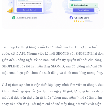
Tích hợp kỹ thuật từng là nỗi lo lớn nhất của tôi. Tôi sợ phải hiểu
code, xử lý API. Nhưng việc kết nối SEONIB với SHOPLINE lại đơn
giản đến không ngờ. Về cơ bản, chỉ cần ủy quyền kết nối cửa hàng
SHOPLINE của tôi trên nền tảng SEONIB, sau đó giống như cài đặt
một email hẹn giờ, chọn tần suất đăng và danh mục blog tương ứng.
Giá trị thực sự nằm ở việc thiết lập “quy trình làm việc tự động”. Sau
khi tôi thiết lập quy tắc (ví dụ: mỗi ngày 10 giờ, tự động tạo và đăng
một bài dựa trên thư viện từ khóa “chọn mua nệm”), nó sẽ âm thầm
chạy trên nền tảng. Tôi thậm chí có thể thấy từng bài viết xuất hiện