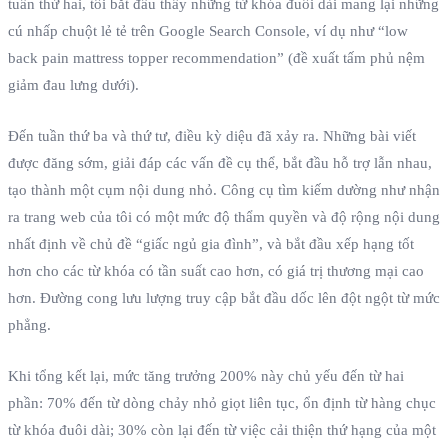
tuần thứ hai, tôi bắt đầu thấy những từ khóa đuôi dài mang lại những
cú nhấp chuột lẻ tẻ trên Google Search Console, ví dụ như “low
back pain mattress topper recommendation” (đề xuất tấm phủ nệm
giảm đau lưng dưới).
Đến tuần thứ ba và thứ tư, điều kỳ diệu đã xảy ra. Những bài viết
được đăng sớm, giải đáp các vấn đề cụ thể, bắt đầu hỗ trợ lẫn nhau,
tạo thành một cụm nội dung nhỏ. Công cụ tìm kiếm dường như nhận
ra trang web của tôi có một mức độ thẩm quyền và độ rộng nội dung
nhất định về chủ đề “giấc ngủ gia đình”, và bắt đầu xếp hạng tốt
hơn cho các từ khóa có tần suất cao hơn, có giá trị thương mại cao
hơn. Đường cong lưu lượng truy cập bắt đầu dốc lên đột ngột từ mức
phẳng.
Khi tổng kết lại, mức tăng trưởng 200% này chủ yếu đến từ hai
phần: 70% đến từ dòng chảy nhỏ giọt liên tục, ổn định từ hàng chục
từ khóa đuôi dài; 30% còn lại đến từ việc cải thiện thứ hạng của một