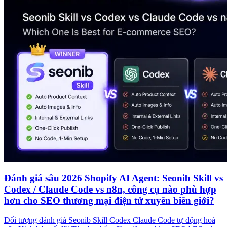
Đánh giá sâu 2026 Shopify AI Agent: Seonib Skill vs
Codex / Claude Code vs n8n, công cụ nào phù hợp
hơn cho SEO thương mại điện tử xuyên biên giới?
Đối tượng đánh giá Seonib Skill Codex Claude Code tự động hoá