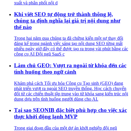
xuất và phân phối nội d
Khi viết SEO tự động trở thành thông lệ,
chúng ta định nghĩa lại giá trị nội dung như
thế nào
Trong hai năm qua chúng ta đã chứng kiến một sự thay đổi
đáng kể trong ngành việc sáng tạo nội dung SEO từng mất
nhiều ngày giờ đây có thể được tạo ra trong vài phút bằng các
công cụ AI Đội ngũ SaaS c
Làm chủ GEO: Vượt ra ngoài từ khóa đến các
tình huống theo ngữ cảnh
Khám phá cách Tối ưu hóa Công cụ Tạo sinh (GEO) đang
phát triển vượt ra ngoài SEO truyền thống. Học cách chuyển
đổi từ các chiến thuật tập trung vào từ khóa sang kiến trúc nội
dung dựa trên tình huống người dùng cho AI.
Tại sao SEONIB đặc biệt phù hợp cho việc xác
thực khởi động lạnh MVP
Trong giai đoạn đầu của một dự án khởi nghiệp đội ngũ