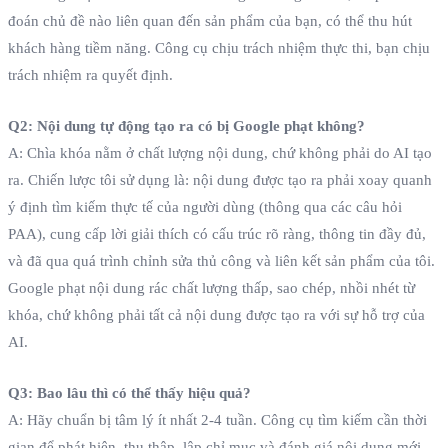
đoán chủ đề nào liên quan đến sản phẩm của bạn, có thể thu hút
khách hàng tiềm năng. Công cụ chịu trách nhiệm thực thi, bạn chịu
trách nhiệm ra quyết định.
Q2: Nội dung tự động tạo ra có bị Google phạt không?
A: Chìa khóa nằm ở chất lượng nội dung, chứ không phải do AI tạo
ra. Chiến lược tôi sử dụng là: nội dung được tạo ra phải xoay quanh
ý định tìm kiếm thực tế của người dùng (thông qua các câu hỏi
PAA), cung cấp lời giải thích có cấu trúc rõ ràng, thông tin đầy đủ,
và đã qua quá trình chỉnh sửa thủ công và liên kết sản phẩm của tôi.
Google phạt nội dung rác chất lượng thấp, sao chép, nhồi nhét từ
khóa, chứ không phải tất cả nội dung được tạo ra với sự hỗ trợ của
AI.
Q3: Bao lâu thì có thể thấy hiệu quả?
A: Hãy chuẩn bị tâm lý ít nhất 2-4 tuần. Công cụ tìm kiếm cần thời
gian để phát hiện, thu thập, lập chỉ mục và đánh giá nội dung mới