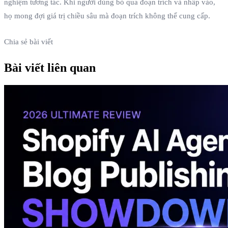
nghiệm tương tác. Khi người dùng bỏ qua đoạn trích và nhấp vào,
họ mong đợi giá trị chiều sâu mà đoạn trích không thể cung cấp.
Chia sẻ bài viết
Bài viết liên quan