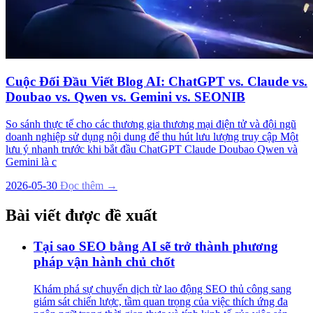
Cuộc Đối Đầu Viết Blog AI: ChatGPT vs. Claude vs.
Doubao vs. Qwen vs. Gemini vs. SEONIB
So sánh thực tế cho các thương gia thương mại điện tử và đội ngũ
doanh nghiệp sử dụng nội dung để thu hút lưu lượng truy cập Một
lưu ý nhanh trước khi bắt đầu ChatGPT Claude Doubao Qwen và
Gemini là c
2026-05-30
Đọc thêm →
Bài viết được đề xuất
Tại sao SEO bằng AI sẽ trở thành phương
pháp vận hành chủ chốt
Khám phá sự chuyển dịch từ lao động SEO thủ công sang
giám sát chiến lược, tầm quan trọng của việc thích ứng đa