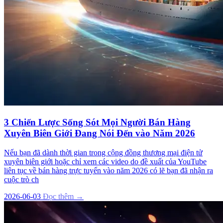
3 Chiến Lược Sống Sót Mọi Người Bán Hàng
Xuyên Biên Giới Đang Nói Đến vào Năm 2026
Nếu bạn đã dành thời gian trong cộng đồng thương mại điện tử
xuyên biên giới hoặc chỉ xem các video do đề xuất của YouTube
liên tục về bán hàng trực tuyến vào năm 2026 có lẽ bạn đã nhận ra
cuộc trò ch
2026-06-03
Đọc thêm →