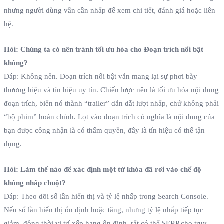
nhưng người dùng vẫn cần nhấp để xem chi tiết, đánh giá hoặc liên
hệ.
Hỏi: Chúng ta có nên tránh tối ưu hóa cho Đoạn trích nổi bật
không?
Đáp: Không nên. Đoạn trích nổi bật vẫn mang lại sự phơi bày
thương hiệu và tín hiệu uy tín. Chiến lược nên là tối ưu hóa nội dung
đoạn trích, biến nó thành “trailer” dẫn dắt lượt nhấp, chứ không phải
“bộ phim” hoàn chỉnh. Lọt vào đoạn trích có nghĩa là nội dung của
bạn được công nhận là có thẩm quyền, đây là tín hiệu có thể tận
dụng.
Hỏi: Làm thế nào để xác định một từ khóa đã rơi vào chế độ
không nhấp chuột?
Đáp: Theo dõi số lần hiển thị và tỷ lệ nhấp trong Search Console.
Nếu số lần hiển thị ổn định hoặc tăng, nhưng tỷ lệ nhấp tiếp tục
giảm, đồng thời vị trí xếp hạng ổn định, rất có thể SERP cho truy