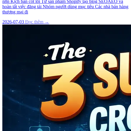
n8n Kịch bản cốt lõi Từ sản phẩm Shopify tạo blog SEOAEO và
hoàn tất việc đăng tải Nhóm người dùng mục tiêu Các nhà bán hàng
thương mại đi
2026-07-03
Đọc thêm →