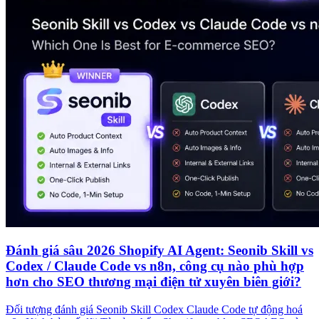
Đánh giá sâu 2026 Shopify AI Agent: Seonib Skill vs
Codex / Claude Code vs n8n, công cụ nào phù hợp
hơn cho SEO thương mại điện tử xuyên biên giới?
Đối tượng đánh giá Seonib Skill Codex Claude Code tự động hoá