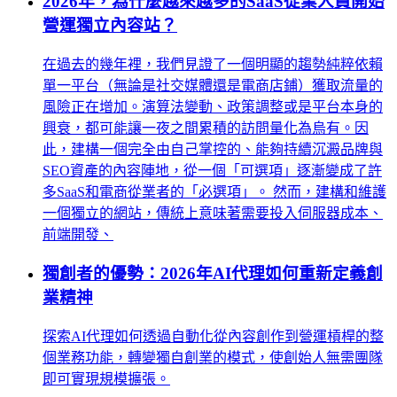
2026年，為什麼越來越多的SaaS從業人員開始
營運獨立內容站？
在過去的幾年裡，我們見證了一個明顯的趨勢純粹依賴
單一平台（無論是社交媒體還是電商店鋪）獲取流量的
風險正在增加。演算法變動、政策調整或是平台本身的
興衰，都可能讓一夜之間累積的訪問量化為烏有。因
此，建構一個完全由自己掌控的、能夠持續沉澱品牌與
SEO資產的內容陣地，從一個「可選項」逐漸變成了許
多SaaS和電商從業者的「必選項」。 然而，建構和維護
一個獨立的網站，傳統上意味著需要投入伺服器成本、
前端開發、
獨創者的優勢：2026年AI代理如何重新定義創
業精神
探索AI代理如何透過自動化從內容創作到營運槓桿的整
個業務功能，轉變獨自創業的模式，使創始人無需團隊
即可實現規模擴張。