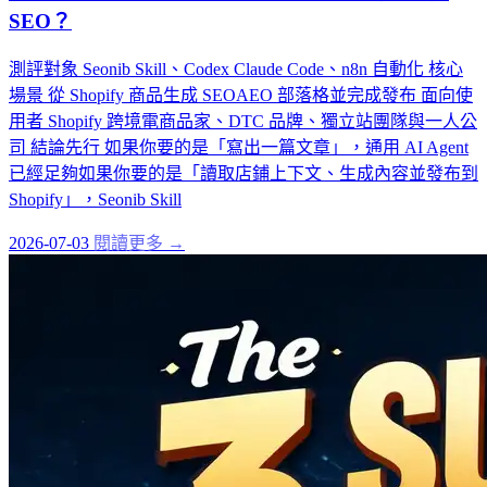
SEO？
測評對象 Seonib Skill、Codex Claude Code、n8n 自動化 核心
場景 從 Shopify 商品生成 SEOAEO 部落格並完成發布 面向使
用者 Shopify 跨境電商品家、DTC 品牌、獨立站團隊與一人公
司 結論先行 如果你要的是「寫出一篇文章」，通用 AI Agent
已經足夠如果你要的是「讀取店鋪上下文、生成內容並發布到
Shopify」，Seonib Skill
2026-07-03
閱讀更多 →