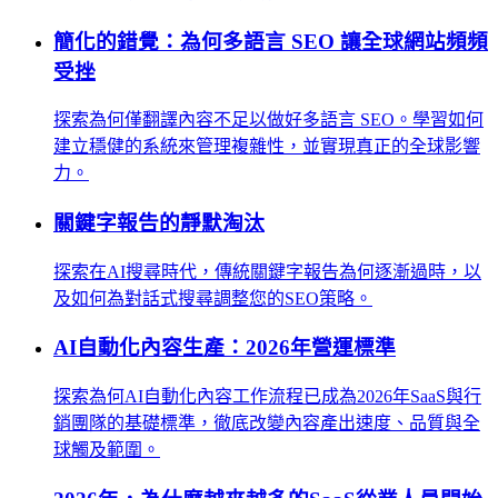
簡化的錯覺：為何多語言 SEO 讓全球網站頻頻
受挫
探索為何僅翻譯內容不足以做好多語言 SEO。學習如何
建立穩健的系統來管理複雜性，並實現真正的全球影響
力。
關鍵字報告的靜默淘汰
探索在AI搜尋時代，傳統關鍵字報告為何逐漸過時，以
及如何為對話式搜尋調整您的SEO策略。
AI自動化內容生產：2026年營運標準
探索為何AI自動化內容工作流程已成為2026年SaaS與行
銷團隊的基礎標準，徹底改變內容產出速度、品質與全
球觸及範圍。