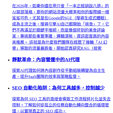
在2026年，如果你還在用只會「一本正經胡說八道」的
AI寫部落格，那你的網站流量大概率和你的髮際線一樣
岌岌可危。尤其是在Google的SGE（搜尋生成式體驗）
成為主流之後，搜尋引擎AI自己都開始「挑食」了。它
們不再滿足於關鍵字堆砌，而是像個苛刻的美食評論
家，專挑那些事實準確、邏輯清晰、資訊密度高的內容
來推薦。 這就是為什麼我們團隊在經歷了幾輪「AI 幻
覺」導致的流量暴跌後，開始認真研究RAG（檢索
靜默革命：內容營運中的AI代理
探索AI代理如何將內容創作從手動組裝轉變為自主生
產，提升SaaS團隊的效率與策略監督。
SEO 自動化陷阱：為何工具越多，控制越少
探索為何 SEO 工具的激增會導致工作流程碎片化並失去
控制。了解如何從孤立的任務自動化轉向整合的循環管
理，以實現真正的 SEO 成功。