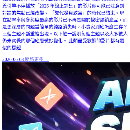
薦引擎不停播放「2026 年線上銷售」的影片你可能已注意到
討論的焦點已經改變。 「靠代發貨致富」的時代已結束。現
在點擊率與參與度最高的影片已不再是關於祕密熱銷產品，而
是更深層的問題當簡單的錢路消失時，小賣家到底怎麼生存？
三個主題不斷重複出現。以下逐一說明每個主題以及大多數人
仍未察覺的那個底層微妙變化。 此類最受歡迎的影片都有類
似的標題
2026-06-03
閱讀更多 →