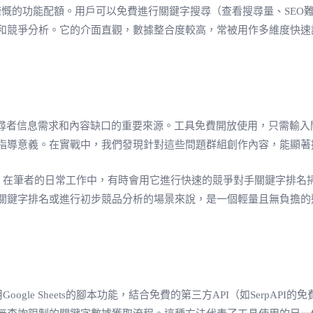
費版本提供了相當慷慨的功能配額。用戶可以免費進行關鍵字搜尋（查看搜尋量
和競爭分析。它的介面直觀，數據整合度較高，常被用作多維度快速
這是理解搜尋者信息需求和內容缺口的重要來源。工具免費開放使用，只
指導意義。在實戰中，我們發現針對這些問題群組創作內容，能顯著提
本。在筆者的日常工作中，有時會用它進行快速的競爭對手關鍵字排
關鍵字排名或進行初步競品分析的場景來說，是一個輕量且無負擔的
ogle Sheets的腳本功能，結合免費的第三方API（如SerpA