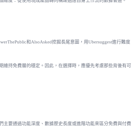
個維度：從使用現成產品轉向構建適應自身工作流的數據管道。
Public和AlsoAsked挖掘長尾意圖，用Ubersuggest進行難度
期維持免費層的穩定。因此，在選擇時，應優先考慮那些背後有可
們主要通過功能深度、數據歷史長度或進階功能來區分免費與付費