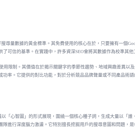
它仍然是關鍵字搜尋量數據的黃金標準。其免費使用的核心在於，只要擁有一個G
供了可信的基準。在實踐中，許多資深SEO會將其數據作為校準其他
費，且無使用限制。其價值在於揭示關鍵字的季節性趨勢、地域興趣差異以
成功率。它提供的對比功能，對於分析競品品牌聲量或不同產品術語
它將搜尋建議以「心智圖」的形式展現，圍繞一個核心種子詞，生成大量
團隊進行深度腦力激盪。它特別擅長挖掘用戶的搜尋意圖和問題，是構