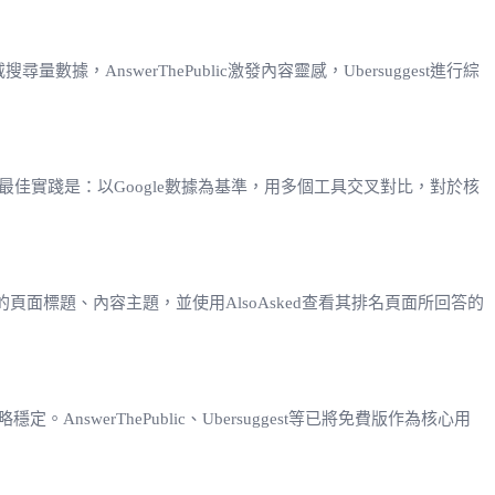
提供權威搜尋量數據，AnswerThePublic激發內容靈感，Ubersuggest進行綜
佳實踐是：以Google數據為基準，用多個工具交叉對比，對於核
的頁面標題、內容主題，並使用AlsoAsked查看其排名頁面所回答的
rThePublic、Ubersuggest等已將免費版作為核心用