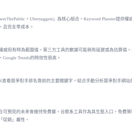
erThePublic + Ubersuggest」為核心組合。Keyword Planner
，且完全零成本。
為權威但有時為範圍值。第三方工具的數據可能稍有延遲或為估算值。最
le Trends的時效性很高。
功能，可以查看競爭對手排名靠前的主要關鍵字。結合手動分析競爭對手網站
的未來會維持免費層。谷歌系工具作為其生態入口，免費策略穩定。Answe
「促銷」屬性。