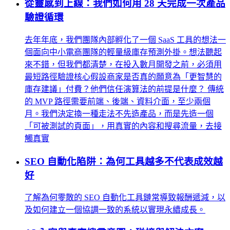
從靈感到上線：我們如何用 28 天完成一次產品
驗證循環
去年年底，我們團隊內部孵化了一個 SaaS 工具的想法一
個面向中小電商團隊的輕量級庫存預測外掛。想法聽起
來不錯，但我們都清楚，在投入數月開發之前，必須用
最短路徑驗證核心假設商家是否真的願意為「更智慧的
庫存建議」付費？他們信任演算法的前提是什麼？ 傳統
的 MVP 路徑需要前端、後端、資料介面，至少兩個
月。我們決定換一種走法不先造產品，而是先造一個
「可被測試的頁面」，用真實的內容和搜尋流量，去接
觸真實
SEO 自動化陷阱：為何工具越多不代表成效越
好
了解為何零散的 SEO 自動化工具鏈常導致報酬遞減，以
及如何建立一個協調一致的系統以實現永續成長。