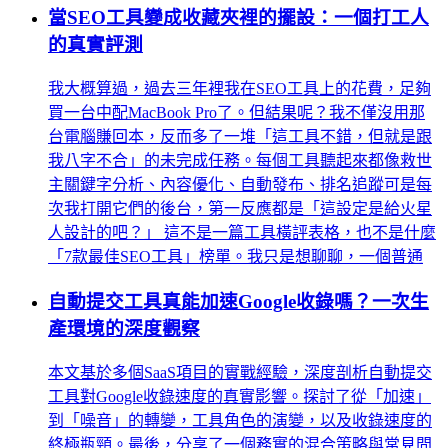
當SEO工具變成收藏夾裡的擺設：一個打工人
的真實評測
我大概算過，過去三年裡我在SEO工具上的花費，足夠
買一台中配MacBook Pro了。但結果呢？我不僅沒用那
台電腦賺回本，反而多了一堆「這工具不錯，但就是跟
我八字不合」的未完成任務。每個工具聽起來都像救世
主關鍵字分析、內容優化、自動發布、排名追蹤可是每
次我打開它們的後台，第一反應都是「這設定是給火星
人設計的吧？」 這不是一篇工具橫評表格，也不是什麼
「7款最佳SEO工具」榜單。我只是想聊聊，一個普通
自動提交工具真能加速Google收錄嗎？一次生
產環境的深度觀察
本文基於多個SaaS項目的實戰經驗，深度剖析自動提交
工具對Google收錄速度的真實影響。探討了從「加速」
到「噪音」的轉變，工具角色的演變，以及收錄速度的
終極瓶頸。最後，分享了一個務實的混合策略與常見問