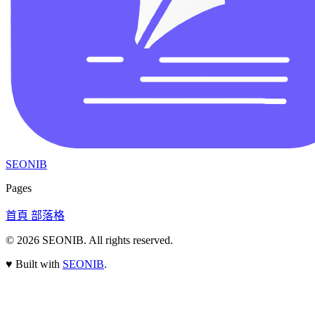
SEONIB
Pages
首頁
部落格
© 2026
SEONIB
. All rights reserved.
♥
Built with
SEONIB
.