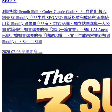
SEO？
測評對象 Seonib Skill、Codex Claude Code、n8n 自動化 核心
場景 從 Shopify 商品生成 SEOAEO 部落格並完成發布 面向使
用者 Shopify 跨境電商品家、DTC 品牌、獨立站團隊與一人公
司 結論先行 如果你要的是「寫出一篇文章」，通用 AI Agent
已經足夠如果你要的是「讀取店鋪上下文、生成內容並發布到
Shopify」，Seonib Skill
2026-07-03
閱讀更多 →