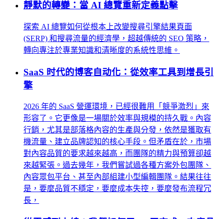
靜默的轉變：當 AI 總覽重新定義點擊
探索 AI 總覽如何從根本上改變搜尋引擎結果頁面
(SERP) 和搜尋流量的經濟學，超越傳統的 SEO 策略，
轉向專注於專業知識和清晰度的系統性思維。
SaaS 时代的博客自动化：從效率工具到增長引
擎
2026 年的 SaaS 營運環境，已經很難用「競爭激烈」來
形容了。它更像是一場關於效率與規模的持久戰。內容
行銷，尤其是部落格內容的生產與分發，依然是獲取有
機流量、建立品牌認知的核心手段。但矛盾在於，市場
對內容品質的要求越來越高，而團隊的精力與預算卻越
來越緊張。過去幾年，我們嘗試過各種方案外包團隊、
內容眾包平台、甚至內部組建小型編輯團隊。結果往往
是，要麼品質不穩定，要麼成本失控，要麼發布流程冗
長，