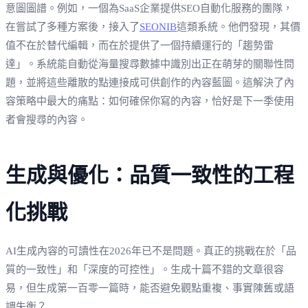
意圖圖譜。例如，一個為SaaS企業提供SEO自動化服務的團隊，
在嘗試了多種方案後，接入了
SEONIB
這類系統。他們發現，其價
值不在於替代編輯，而在於提供了一個持續運行的「趨勢雷
達」。系統能自動從海量搜尋數據中識別出正在萌芽的關聯性問
題，並將這些離散的點連接成可供創作的內容藍圖。這解決了內
容策略中最大的痛點：如何確保你寫的內容，恰好是下一季使用
者會搜尋的內容。
生成與優化：品質一致性的工程
化挑戰
AI生成內容的可讀性在2026年已不是問題。真正的挑戰在於「品
質的一致性」和「深度的可控性」。生成十篇不錯的文章很容
易，但生成第一百零一篇時，能否避免觀點重複、事實陳舊或語
調失衡？