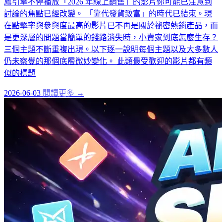
薦引擎不停播放「2026 年線上銷售」的影片你可能已注意到
討論的焦點已經改變。 「靠代發貨致富」的時代已結束。現
在點擊率與參與度最高的影片已不再是關於祕密熱銷產品，而
是更深層的問題當簡單的錢路消失時，小賣家到底怎麼生存？
三個主題不斷重複出現。以下逐一說明每個主題以及大多數人
仍未察覺的那個底層微妙變化。 此類最受歡迎的影片都有類
似的標題
2026-06-03
閱讀更多 →