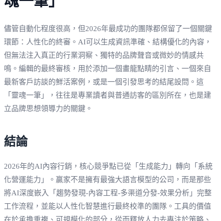
魂一筆」
儘管自動化程度很高，但2026年最成功的團隊都保留了一個關鍵
環節：人性化的終審。AI可以生成資訊準確、結構優化的內容，
但無法注入真正的行業洞察、獨特的品牌聲音或微妙的情感共
鳴。編輯的最終審核，用於添加一個畫龍點睛的引言、一個來自
最新客戶訪談的鮮活案例，或是一個引發思考的結尾設問。這
「靈魂一筆」，往往是專業讀者與普通訪客的區別所在，也是建
立品牌思想領導力的關鍵。
結論
2026年的AI內容行銷，核心競爭點已從「生成能力」轉向「系統
化營運能力」。贏家不是擁有最強大語言模型的公司，而是那些
將AI深度嵌入「趨勢發現-內容工程-多渠道分發-效果分析」完整
工作流程，並能以人性化智慧進行最終校準的團隊。工具的價值
在於承擔重複、可規模化的部分，從而釋放人力去專注於策略、