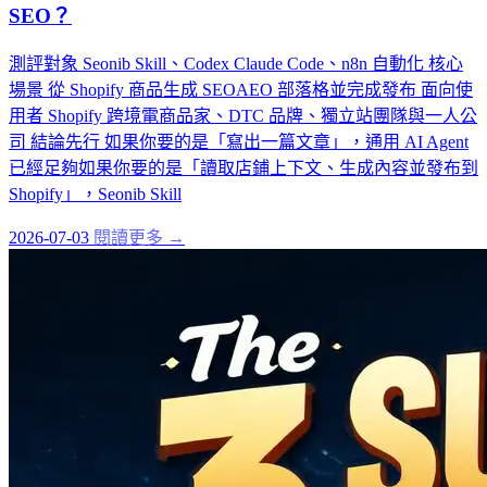
SEO？
測評對象 Seonib Skill、Codex Claude Code、n8n 自動化 核心
場景 從 Shopify 商品生成 SEOAEO 部落格並完成發布 面向使
用者 Shopify 跨境電商品家、DTC 品牌、獨立站團隊與一人公
司 結論先行 如果你要的是「寫出一篇文章」，通用 AI Agent
已經足夠如果你要的是「讀取店鋪上下文、生成內容並發布到
Shopify」，Seonib Skill
2026-07-03
閱讀更多 →