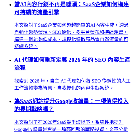
當AI內容行銷不再是噱頭：SaaS企業如何構建
可持續的流量引擎
本文探討了SaaS企業如何超越簡單的AI內容生成，透過
自動化趨勢發現、SEO優化、多平台發布和持續運營，
構建一個能夠低成本、規模化獲取高品質自然流量的可
持續系統。
AI 代理如何重新定義 2026 年的 SEO 內容生產
流程
探索到 2026 年，自主 AI 代理如何將 SEO 從線性的人工
工作流轉變為智慧、自我優化的內容生態系統。
為SaaS網站提升Google收錄量：一項值得投入
的長期戰略嗎？
本文探討了在2026年SaaS競爭環境下，系統性地提升
Google收錄量是否是一項高回報的戰略投資。文章分析