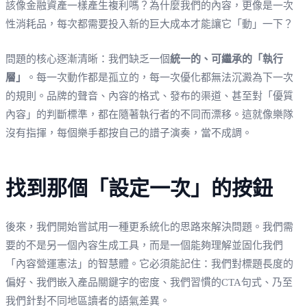
該像金融資產一樣產生複利嗎？為什麼我們的內容，更像是一次
性消耗品，每次都需要投入新的巨大成本才能讓它「動」一下？
問題的核心逐漸清晰：我們缺乏一個
統一的、可繼承的「執行
層」
。每一次動作都是孤立的，每一次優化都無法沉澱為下一次
的規則。品牌的聲音、內容的格式、發布的渠道、甚至對「優質
內容」的判斷標準，都在隨著執行者的不同而漂移。這就像樂隊
沒有指揮，每個樂手都按自己的譜子演奏，當不成調。
找到那個「設定一次」的按鈕
後來，我們開始嘗試用一種更系統化的思路來解決問題。我們需
要的不是另一個內容生成工具，而是一個能夠理解並固化我們
「內容營運憲法」的智慧體。它必須能記住：我們對標題長度的
偏好、我們嵌入產品關鍵字的密度、我們習慣的CTA句式、乃至
我們針對不同地區讀者的語氣差異。