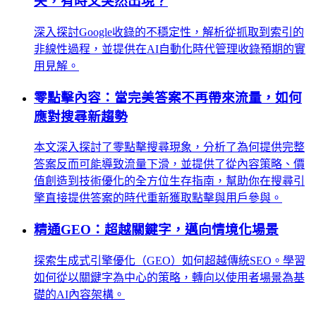
失，有時又突然出現？
深入探討Google收錄的不穩定性，解析從抓取到索引的
非線性過程，並提供在AI自動化時代管理收錄預期的實
用見解。
零點擊內容：當完美答案不再帶來流量，如何
應對搜尋新趨勢
本文深入探討了零點擊搜尋現象，分析了為何提供完整
答案反而可能導致流量下滑，並提供了從內容策略、價
值創造到技術優化的全方位生存指南，幫助你在搜尋引
擎直接提供答案的時代重新獲取點擊與用戶參與。
精通GEO：超越關鍵字，邁向情境化場景
探索生成式引擎優化（GEO）如何超越傳統SEO。學習
如何從以關鍵字為中心的策略，轉向以使用者場景為基
礎的AI內容架構。