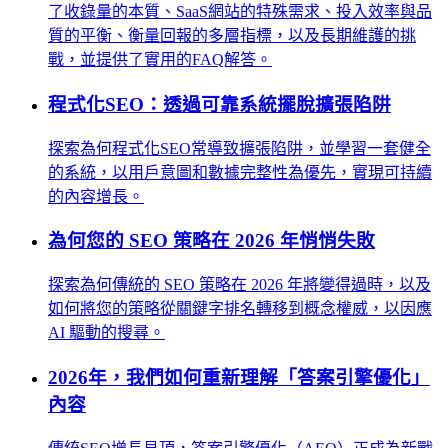
了收錄量的本質、SaaS網站的特殊需求、投入效率與品
質的平衡、衡量回報的多層指標，以及長期維護的挑
戰，並提供了實用的FAQ解答。
程式化SEO：透過可靠系統擺脫擴張陷阱
探索為何程式化SEO常導致擴張陷阱，並學習一套健全
的系統，以用戶意圖和數據完整性為優先，實現可持續
的內容增長。
為何您的 SEO 策略在 2026 年悄悄失敗
探索為何傳統的 SEO 策略在 2026 年將變得過時，以及
如何將您的策略從關鍵字排名轉移到概念權威，以因應
AI 驅動的搜尋。
2026年，我們如何重新理解「答案引擎優化」
內容