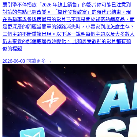
薦引擎不停播放「2026 年線上銷售」的影片你可能已注意到
討論的焦點已經改變。 「靠代發貨致富」的時代已結束。現
在點擊率與參與度最高的影片已不再是關於祕密熱銷產品，而
是更深層的問題當簡單的錢路消失時，小賣家到底怎麼生存？
三個主題不斷重複出現。以下逐一說明每個主題以及大多數人
仍未察覺的那個底層微妙變化。 此類最受歡迎的影片都有類
似的標題
2026-06-03
閱讀更多 →