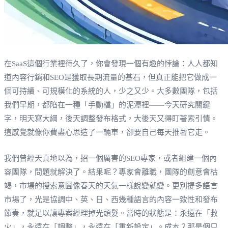
在SaaS這個行業裡待久了，你會發現一個有趣的悖論：人人都知
道內容行銷和SEO是獲取長期流量的基石，但真正能把它做成一
個可持續、可規模化的系統的人，少之又少。大多數團隊，包括
我們早期，都陷在一種「手動檔」的泥潭裡——今天研究關鍵
字，明天寫大綱，後天調整發布格式，大後天又得盯著索引情。
這感覺就像你費盡心思造了一輛車，卻要自己每天推著它走。
我們曾經天真地以為，招一個厲害的SEO專家，或者組建一個內
容團隊，問題就解決了。結果呢？專家會離職，團隊的創意會枯
竭，市場的搜索意圖像春天的天氣一樣說變就變。更別提多語言
市場了，光是協調中、英、日、西幾種語言的內容一致性和發布
節奏，就足以讓專案經理掉光頭髮。當時的狀態是：永遠在「救
火」，永遠在「調整」，永遠在「重新設定」。成本？那是個只