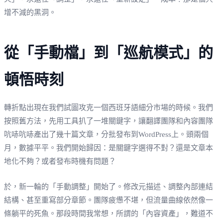
增不減的黑洞。
從「手動檔」到「巡航模式」的
頓悟時刻
轉折點出現在我們試圖攻克一個西班牙語細分市場的時候。我們
按照舊方法，先用工具扒了一堆關鍵字，讓翻譯團隊和內容團隊
吭哧吭哧產出了幾十篇文章，分批發布到WordPress上。頭兩個
月，數據平平。我們開始歸因：是關鍵字選得不對？還是文章本
地化不夠？或者發布時機有問題？
於，新一輪的「手動調整」開始了。修改元描述、調整內部連結
結構、甚至重寫部分章節。團隊疲憊不堪，但流量曲線依然像一
條躺平的死魚。那段時間我常想，所謂的「內容資產」，難道不