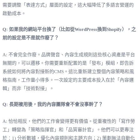
需要調整「表達方式」層面的設定，這大幅降低了多語言營運的
啟動成本。
Q: 如果我的網站平台換了（比如從WordPress換到Shopify），之
前的設定是不是就作廢了？
A: 不會完全作廢。品牌聲音、內容生成規則這些核心資產是平台
無關的，可以遷移。你需要重新配置的是「發布」模組，即告訴
系統如何將內容對接新的CMS。這比重新建立整個內容策略和風
格指南，工作量小得多。一次設定的主要成本投入在於「內容邏
輯」而非「技術對接」。
Q: 長期複用後，我的內容團隊會不會沒事幹了？
A: 恰恰相反，他們的工作會變得更有價值。從重複性的「寫作勞
工」轉變為「策略指揮官」和「品質審計官」。他們可以更專注
於：1) 分析數據，優化內容規則和主題方向；2) 策劃無法自動化