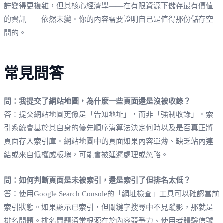
許變得更複雜，但其核心經濟學——在有限資源下儲存最有價值
的資訊——依然未變。你的內容需要證明自己是值得那份儲存空
間的。
常見問答
問：我提交了網站地圖，為什麼一些頁面還是沒被收錄？
答：提交網站地圖更像是「告知地址」，而非「強制收錄」。索
引系統會基於其自身的優先順序演算法決定何時以及是否真正將
頁面存入索引庫。網站地圖中的頁面如果內容單薄、缺乏站內連
結或來自低權威板塊，可能會被延遲處理或忽略。
問：如何判斷頁面是未被索引，還是索引了但排名太低？
答：使用Google Search Console的「網址檢查」工具可以確認當前
索引狀態。如果顯示已索引，但關鍵字搜尋中不見蹤影，那就是
排名問題。排名問題通常根源在於內容競爭力、使用者體驗信號