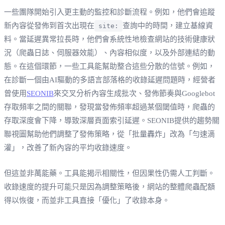
一些團隊開始引入更主動的監控和診斷流程。例如，他們會追蹤
新內容從發佈到首次出現在
查詢中的時間，建立基線資
site:
料。當延遲異常拉長時，他們會系統性地檢查網站的技術健康狀
況（爬蟲日誌、伺服器效能）、內容相似度，以及外部連結的動
態。在這個環節，一些工具能幫助整合這些分散的信號。例如，
在診斷一個由AI驅動的多語言部落格的收錄延遲問題時，經營者
曾使用
SEONIB
來交叉分析內容生成批次、發佈節奏與Googlebot
存取頻率之間的關聯，發現當發佈頻率超過某個閾值時，爬蟲的
存取深度會下降，導致深層頁面索引延遲。SEONIB提供的趨勢關
聯視圖幫助他們調整了發佈策略，從「批量轟炸」改為「勻速滴
灌」，改善了新內容的平均收錄速度。
但這並非萬能藥。工具能揭示相關性，但因果性仍需人工判斷。
收錄速度的提升可能只是因為調整策略後，網站的整體爬蟲配額
得以恢復，而並非工具直接「優化」了收錄本身。