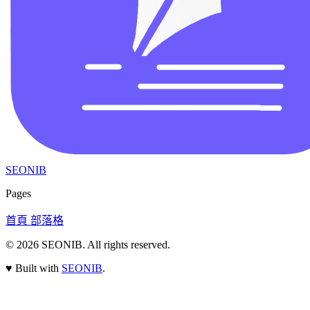
SEONIB
Pages
首頁
部落格
© 2026
SEONIB
. All rights reserved.
♥
Built with
SEONIB
.