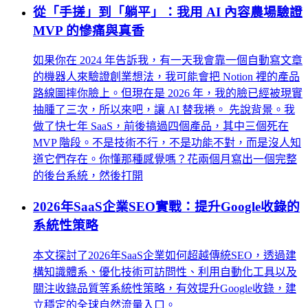
從「手搓」到「躺平」：我用 AI 內容農場驗證
MVP 的慘痛與真香
如果你在 2024 年告訴我，有一天我會靠一個自動寫文章
的機器人來驗證創業想法，我可能會把 Notion 裡的產品
路線圖摔你臉上。但現在是 2026 年，我的臉已經被現實
抽腫了三次，所以來吧，讓 AI 替我捲。 先說背景。我
做了快七年 SaaS，前後搞過四個產品，其中三個死在
MVP 階段。不是技術不行，不是功能不對，而是沒人知
道它們存在。你懂那種感覺嗎？花兩個月寫出一個完整
的後台系統，然後打開
2026年SaaS企業SEO實戰：提升Google收錄的
系統性策略
本文探討了2026年SaaS企業如何超越傳統SEO，透過建
構知識體系、優化技術可訪問性、利用自動化工具以及
關注收錄品質等系統性策略，有效提升Google收錄，建
立穩定的全球自然流量入口。