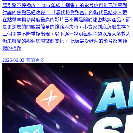
薦引擎不停播放「2026 年線上銷售」的影片你可能已注意到
討論的焦點已經改變。 「靠代發貨致富」的時代已結束。現
在點擊率與參與度最高的影片已不再是關於祕密熱銷產品，而
是更深層的問題當簡單的錢路消失時，小賣家到底怎麼生存？
三個主題不斷重複出現。以下逐一說明每個主題以及大多數人
仍未察覺的那個底層微妙變化。 此類最受歡迎的影片都有類
似的標題
2026-06-03
閱讀更多 →