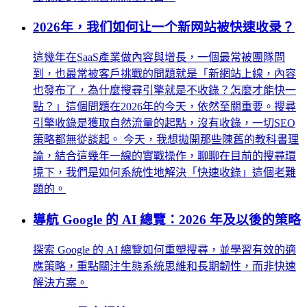
2026年，我们如何让一个新网站被快速收录？
這幾年在SaaS產業做內容與增長，一個最常被團隊問
到，也最常被客戶挑戰的問題就是「新網站上線，內容
也發布了，為什麼搜尋引擎就是不收錄？怎麼才能快一
點？」這個問題在2026年的今天，依然至關重要。搜尋
引擎收錄是獲取自然流量的起點，沒有收錄，一切SEO
策略都無從談起。 今天，我想拋開那些陳舊的教科書理
論，結合這幾年一線的實戰操作，聊聊在目前的搜尋環
境下，我們是如何系統性地解決「快速收錄」這個老難
題的。
導航 Google 的 AI 總覽：2026 年及以後的策略
探索 Google 的 AI 總覽如何重塑搜尋，並學習有效的適
應策略，重點關注生態系統思維和長期韌性，而非快速
解決方案。