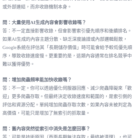
或外部連結，而非收錄機制本身。
問：大量使用AI生成內容會影響收錄嗎？
答：不一定直接影響收錄，但會影響索引優先順序和後續排名。
如果AI生成的內容主題分散、缺乏深度論證或內部邏輯鬆散，
Google系統在評估其「長期儲存價值」時可能會給予較低優先順
序，導致收錄速度慢。更重要的是，這類內容通常在排名競爭中
難以獲得優勢。
問：增加爬蟲頻率能加快收錄嗎？
答：不一定。你可以透過優化伺服器回應、減少爬蟲障礙來「歡
迎」更多爬蟲存取。但最終決定收錄速度和範圍的，是索引側的
評估和資源分配。單純增加爬蟲存取次數，如果內容未被判定為
高價值，可能只是增加了無索引的抓取量。
問：舊內容突然從索引中消失是怎麼回事？
答：可能是技術原因（頁面長期無法存取，最終被清理），也可