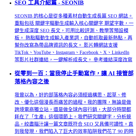
SEO 工具介紹篇 - SEONIB
SEONIB 的核心是從多種素材自動生成長篇 SEO 網誌。
重點包括 關鍵字驅動生成輸入核心關鍵字 期望字數，一
鍵生成深度 SEO 長文，可用比較評測、教學等預設模
板。 熱點驅動生成輸入產業詞，自動抓取最新熱點，再
幫你改寫為帶品牌資訊的長文。 影片轉網誌支援
TikTok、YouTube、Instagram、Facebook、X、LinkedIn
等影片社群連結，一鍵解析成長文。 參考連結深度改寫
從零到一百：當我停止手動寫作，讓 AI 接管部
落格內容之後
我曾以為，好的部落格內容必須經過構思、起草、修
改、優化這個漫長而痛苦的過程。我的團隊，無論是做
跨境電商獨立站，還是做全球內容行銷，大部分時間都
耗在了「生產」這個環節上。我們研究關鍵字，分析競
品，絞盡腦汁讓一篇文章既符合 SEO 又具備可讀性。直
到我發現，我們陷入了巨大的效率陷阱我們花了 90 的時