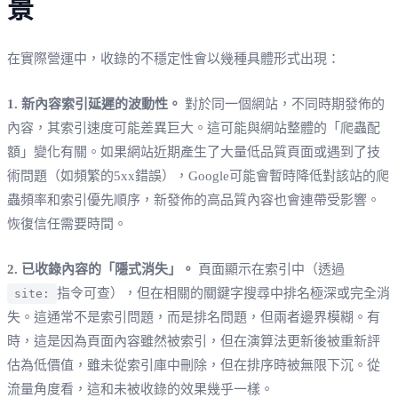
景
在實際營運中，收錄的不穩定性會以幾種具體形式出現：
1. 新內容索引延遲的波動性。
對於同一個網站，不同時期發佈的
內容，其索引速度可能差異巨大。這可能與網站整體的「爬蟲配
額」變化有關。如果網站近期產生了大量低品質頁面或遇到了技
術問題（如頻繁的5xx錯誤），Google可能會暫時降低對該站的爬
蟲頻率和索引優先順序，新發佈的高品質內容也會連帶受影響。
恢復信任需要時間。
2. 已收錄內容的「隱式消失」。
頁面顯示在索引中（透過
指令可查），但在相關的關鍵字搜尋中排名極深或完全消
site:
失。這通常不是索引問題，而是排名問題，但兩者邊界模糊。有
時，這是因為頁面內容雖然被索引，但在演算法更新後被重新評
估為低價值，雖未從索引庫中刪除，但在排序時被無限下沉。從
流量角度看，這和未被收錄的效果幾乎一樣。