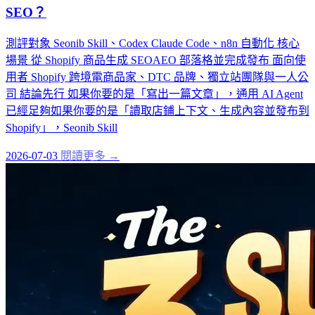
SEO？
測評對象 Seonib Skill、Codex Claude Code、n8n 自動化 核心
場景 從 Shopify 商品生成 SEOAEO 部落格並完成發布 面向使
用者 Shopify 跨境電商品家、DTC 品牌、獨立站團隊與一人公
司 結論先行 如果你要的是「寫出一篇文章」，通用 AI Agent
已經足夠如果你要的是「讀取店鋪上下文、生成內容並發布到
Shopify」，Seonib Skill
2026-07-03
閱讀更多 →