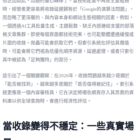
但正因如此，問題的重心轉移了。當技術配置不再是主要瓶頸
時，經營者更容易將收錄延遲歸咎於「Google的演算法問題」，
而忽略了更深層的、與內容本身和網站生態相關的因素。例如，
一個透過AI工具批量生成、主題鬆散、缺乏內部連結支援的部落
格文章集群，即使每個頁面都技術完美，也可能整體遭遇緩慢或
片面的收錄。爬蟲可能會抓取它們，但索引系統在評估其價值
時，可能會將它們視為低優先順序資源，延遲處理，或者只索引
其中被認為「足夠獨特」的部分。
這引出了一個關鍵觀察：在2026年，收錄問題越來越少是關於
「能否被找到」，越來越多是關於「是否值得被記住」。索引系
統更像是一個內容審核員，它在決定將哪些網頁存入其昂貴的資
料庫以供全球查詢時，會進行經濟性評估。
當收錄變得不穩定：一些真實場