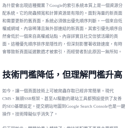
為什麼會出現這種擱置？Google的索引系統本質上是一個資源分
配系統。它的爬蟲頻寬和計算資源是有限的。面對海量的新頁面
和需要更新的舊頁面，系統必須做出優先順序判斷。一個來自低
權威網域、內容稀薄且無外部連結的新頁面，其索引優先順序自
然會低於一個來自高權威站點、內容詳實且社交信號活躍的頁
面。這種優先順序排序是隱性的，但深刻影響著收錄速度，有時
會導致新頁面延遲數週才被索引，而經營者對此原因一無所知。
技術門檻降低，但理解門檻升高
如今，讓一個頁面技術上可被爬蟲存取已經非常簡單。現代
CMS、無頭SSR框架、甚至AI驅動的建站工具都預設提供了友善
的SEO基礎設定。提交網站地圖到Google Search Console也是一鍵
操作。技術障礙似乎消失了。