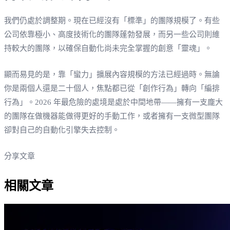
我們仍處於調整期。現在已經沒有「標準」的團隊規模了。有些
公司依靠極小、高度技術化的團隊蓬勃發展，而另一些公司則維
持較大的團隊，以確保自動化尚未完全掌握的創意「靈魂」。
顯而易見的是，靠「蠻力」擴展內容規模的方法已經過時。無論
你是兩個人還是二十個人，焦點都已從「創作行為」轉向「編排
行為」。2026 年最危險的處境是處於中間地帶——擁有一支龐大
的團隊在做機器能做得更好的手動工作，或者擁有一支微型團隊
卻對自己的自動化引擎失去控制。
分享文章
相關文章