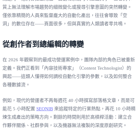
質上無法理解市場趨勢的細微變化或搜尋引擎意圖的突然轉變。
僅依靠精簡的人員來監督龐大的自動化產出，往往會導致「空
洞」的數位存在——頁面很多，但與真實的人類讀者零共鳴。
從創作者到總編輯的轉變
在 2026 年觀察到的最成功營運案例中，團隊內部的角色已被重新
定義。我們正看到「內容技術專家」（Content Technologist）的
興起——這類人懂得如何調校自動化引擎的參數，以及如何整合
各種數據流。
例如，現代的營運者不再每週花 40 小時撰寫部落格文章，而是可
能花 5 小時配置
SEONIB
來追蹤特定的行業熱點，再花 10 小時精
煉生成產出的策略方向。剩餘的時間則用於高槓桿活動：建立合
作夥伴關係、社群參與，以及機器無法複製的深度原創研究。