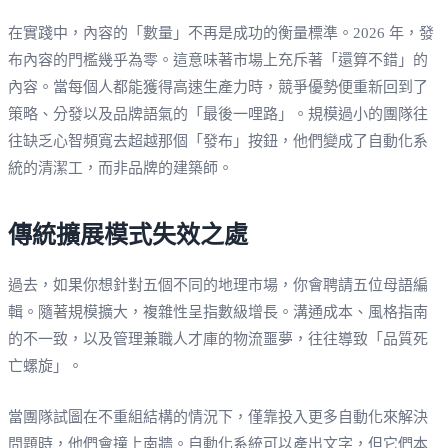
在實踐中，內容的「數量」不再是成功的衡量標準。2026 年，發
布內容的門檻幾乎為零。這意味著市場上充斥著「還算不錯」的
內容。當每個人都能獲得高速生產力時，競爭優勢便重新回到了
策略、分發以及品牌語氣的「最後一哩路」。規模過小的團隊往
往缺乏心智頻寬去超越那個「發布」按鈕，他們變成了自動化系
統的清潔工，而非品牌的建築師。
傳統擴展模式失效之處
過去，如果你想針對五個不同的地理市場，你會聘請五位母語編
輯。隨著規模擴大，複雜性呈指數級增長。溝通成本、風格指南
的不一致，以及管理兼職人才庫的物流噩夢，往往導致「品質死
亡螺旋」。
當團隊試圖在不重組結構的情況下，僅靠投入更多自動化來解決
問題時，他們會撞上南牆。自動化系統可以產出文字，但它們本