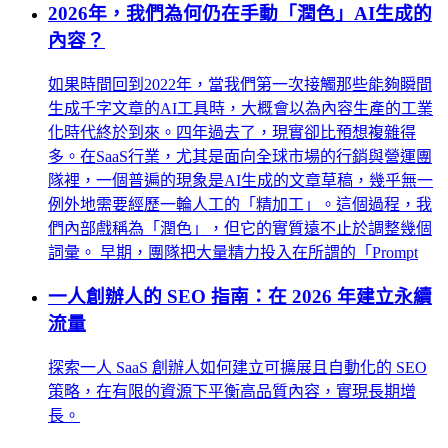
2026年，我們為何仍在手動「潤色」AI生成的
內容？
如果時間回到2022年，當我們第一次接觸那些能夠瞬間
生成千字文章的AI工具時，大概會以為內容生產的工業
化時代終於到來。四年過去了，現實卻比預想複雜得
多。在SaaS行業，尤其是面向全球市場的行銷與營運團
隊裡，一個普遍的現象是AI生成的文章草稿，幾乎無一
例外地需要經歷一輪人工的「精加工」。這個過程，我
們內部戲稱為「潤色」，但它的實質遠不止於調整幾個
詞彙。 早期，團隊把大量精力投入在所謂的「Prompt
一人創辦人的 SEO 指南：在 2026 年建立永續
流量
探索一人 SaaS 創辦人如何建立可擴展且自動化的 SEO
策略，在有限的資源下平衡高品質內容，實現長期增
長。