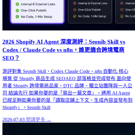
2026 Shopify AI Agent 深度測評：Seonib Skill vs
Codex / Claude Code vs n8n，誰更適合跨境電商
SEO？
測評對象 Seonib Skill、Codex Claude Code、n8n 自動化 核心
場景 從 Shopify 商品生成 SEOAEO 部落格並完成發布 面向使
用者 Shopify 跨境電商品家、DTC 品牌、獨立站團隊與一人公
司 結論先行 如果你要的是「寫出一篇文章」，通用 AI Agent
已經足夠如果你要的是「讀取店鋪上下文、生成內容並發布到
Shopify」，Seonib Skill
2026-07-03
閱讀更多 →