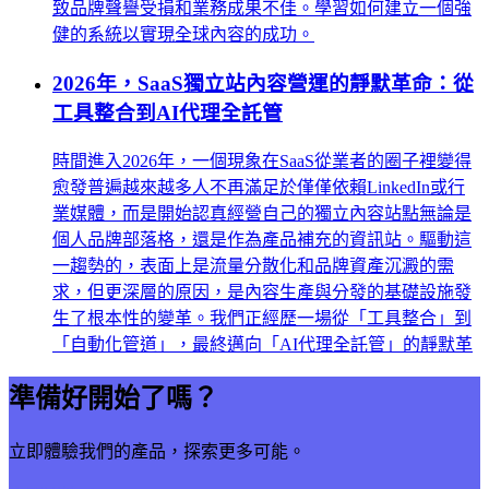
致品牌聲譽受損和業務成果不佳。學習如何建立一個強
健的系統以實現全球內容的成功。
2026年，SaaS獨立站內容營運的靜默革命：從
工具整合到AI代理全託管
時間進入2026年，一個現象在SaaS從業者的圈子裡變得
愈發普遍越來越多人不再滿足於僅僅依賴LinkedIn或行
業媒體，而是開始認真經營自己的獨立內容站點無論是
個人品牌部落格，還是作為產品補充的資訊站。驅動這
一趨勢的，表面上是流量分散化和品牌資產沉澱的需
求，但更深層的原因，是內容生產與分發的基礎設施發
生了根本性的變革。我們正經歷一場從「工具整合」到
「自動化管道」，最終邁向「AI代理全託管」的靜默革
準備好開始了嗎？
立即體驗我們的產品，探索更多可能。