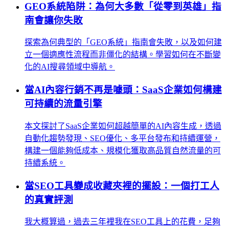
GEO系統陷阱：為何大多數「從零到英雄」指
南會讓你失敗
探索為何典型的「GEO系統」指南會失敗，以及如何建
立一個適應性流程而非僵化的結構。學習如何在不斷變
化的AI搜尋領域中導航。
當AI內容行銷不再是噱頭：SaaS企業如何構建
可持續的流量引擎
本文探討了SaaS企業如何超越簡單的AI內容生成，透過
自動化趨勢發現、SEO優化、多平台發布和持續運營，
構建一個能夠低成本、規模化獲取高品質自然流量的可
持續系統。
當SEO工具變成收藏夾裡的擺設：一個打工人
的真實評測
我大概算過，過去三年裡我在SEO工具上的花費，足夠