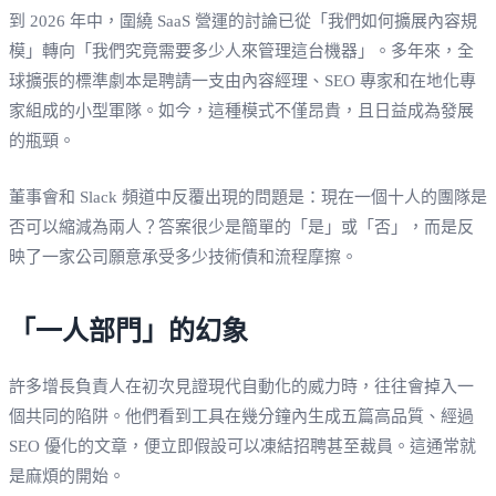
到 2026 年中，圍繞 SaaS 營運的討論已從「我們如何擴展內容規
模」轉向「我們究竟需要多少人來管理這台機器」。多年來，全
球擴張的標準劇本是聘請一支由內容經理、SEO 專家和在地化專
家組成的小型軍隊。如今，這種模式不僅昂貴，且日益成為發展
的瓶頸。
董事會和 Slack 頻道中反覆出現的問題是：現在一個十人的團隊是
否可以縮減為兩人？答案很少是簡單的「是」或「否」，而是反
映了一家公司願意承受多少技術債和流程摩擦。
「一人部門」的幻象
許多增長負責人在初次見證現代自動化的威力時，往往會掉入一
個共同的陷阱。他們看到工具在幾分鐘內生成五篇高品質、經過
SEO 優化的文章，便立即假設可以凍結招聘甚至裁員。這通常就
是麻煩的開始。