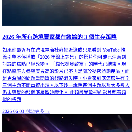
2026 年所有跨境賣家都在談論的 3 個生存策略
如果你最近有在跨境電商社群裡逛逛或只是看到 YouTube 推
薦引擎不停播放「2026 年線上銷售」的影片你可能已注意到
討論的焦點已經改變。 「靠代發貨致富」的時代已結束。現
在點擊率與參與度最高的影片已不再是關於祕密熱銷產品，而
是更深層的問題當簡單的錢路消失時，小賣家到底怎麼生存？
三個主題不斷重複出現。以下逐一說明每個主題以及大多數人
仍未察覺的那個底層微妙變化。 此類最受歡迎的影片都有類
似的標題
2026-06-03
閱讀更多 →