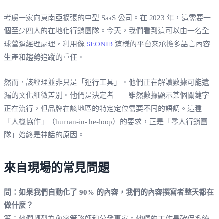
考慮一家向東南亞擴張的中型 SaaS 公司。在 2023 年，這需要一
個至少四人的在地化行銷團隊。今天，我們看到這可以由一名全
球營運經理處理，利用像
SEONIB
這樣的平台來承擔多語言內容
生產和趨勢追蹤的重任。
然而，該經理並非只是「運行工具」。他們正在解讀數據可能遺
漏的文化細微差別。他們是決定者——雖然數據顯示某個關鍵字
正在流行，但品牌在該地區的特定定位需要不同的語調。這種
「人機協作」（human-in-the-loop）的要求，正是「零人行銷團
隊」始終是神話的原因。
來自現場的常見問題
問：如果我們自動化了 90% 的內容，我們的內容撰寫者整天都在
做什麼？
答：他們轉型為內容策略師和分發專家。他們的工作是確保系統