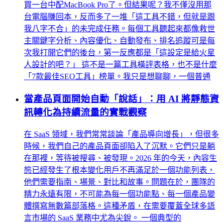
買一台中配MacBook Pro了。但結果呢？我不僅沒用那
台電腦賺回本，反而多了一堆「這工具不錯，但就是跟
我八字不合」的未完成任務。每個工具聽起來都像救世
主關鍵字分析、內容優化、自動發布、排名追蹤可是每
次我打開它們的後台，第一反應都是「這設定是給火星
人設計的吧？」 這不是一篇工具橫評表格，也不是什麼
「7款最佳SEO工具」榜單。我只是想聊聊，一個普通
當產品頁面開始自動「說話」：用 AI 將靜態資
訊轉化為持續流量的實戰觀察
在 SaaS 領域，我們常常談論「產品導向增長」，但很多
時候，我們自己的產品頁面卻陷入了沉默。它們只是躺
在那裡，等待被搜尋、被發現。2026 年的今天，內容生
態已經發生了根本變化用戶不再滿足於一個功能列表，
他們需要指南、場景、對比和故事。問題在於，團隊的
精力永遠有限，不可能為每一個功能點、每一個產品變
體撰寫無數篇部落格。這種矛盾，在需要覆蓋全球多語
言市場的 SaaS 業務中尤為尖銳。 一個典型的