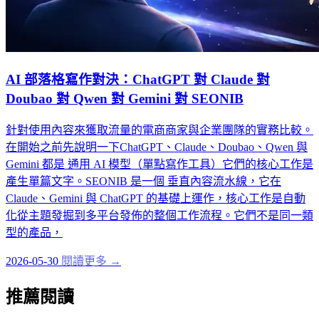
AI 部落格寫作對決：ChatGPT 對 Claude 對
Doubao 對 Qwen 對 Gemini 對 SEONIB
針對使用內容來獲取流量的電商商家與企業團隊的實務比較。
在開始之前先說明一下ChatGPT、Claude、Doubao、Qwen 與
Gemini 都是 通用 AI 模型（單點寫作工具）它們的核心工作是
產生單篇文字。SEONIB 是一個 垂直內容流水線，它在
Claude、Gemini 與 ChatGPT 的基礎上運作，核心工作是自動
化從主題發掘到多平台發佈的整個工作流程。它們不是同一類
型的產品，
2026-05-30
閱讀更多 →
推薦閱讀