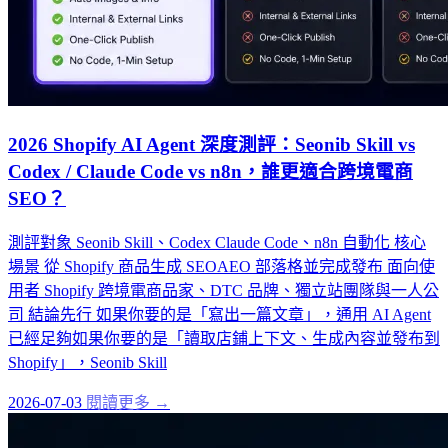
2026 Shopify AI Agent 深度測評：Seonib Skill vs
Codex / Claude Code vs n8n，誰更適合跨境電商
SEO？
測評對象 Seonib Skill、Codex Claude Code、n8n 自動化 核心
場景 從 Shopify 商品生成 SEOAEO 部落格並完成發布 面向使
用者 Shopify 跨境電商品家、DTC 品牌、獨立站團隊與一人公
司 結論先行 如果你要的是「寫出一篇文章」，通用 AI Agent
已經足夠如果你要的是「讀取店鋪上下文、生成內容並發布到
Shopify」，Seonib Skill
2026-07-03
閱讀更多 →