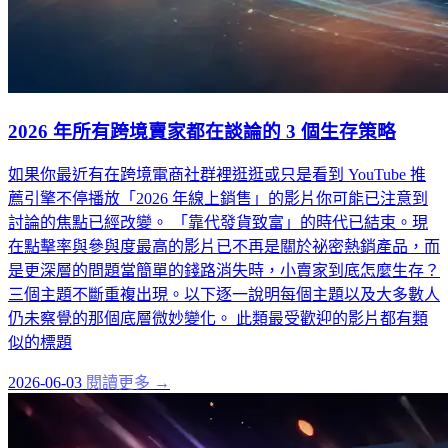
2026 年所有跨境賣家都在談論的 3 個生存策略
如果你最近有在跨境電商社群裡逛逛或只是看到 YouTube 推
薦引擎不停播放「2026 年線上銷售」的影片你可能已注意到
討論的焦點已經改變。 「靠代發貨致富」的時代已結束。現
在點擊率與參與度最高的影片已不再是關於祕密熱銷產品，而
是更深層的問題當簡單的錢路消失時，小賣家到底怎麼生存？
三個主題不斷重複出現。以下逐一說明每個主題以及大多數人
仍未察覺的那個底層微妙變化。 此類最受歡迎的影片都有類
似的標題
2026-06-03
閱讀更多 →