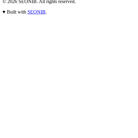
© 2026
SEONIB
. All rights reserved.
♥
Built with
SEONIB
.