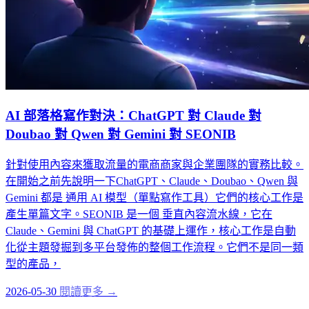
AI 部落格寫作對決：ChatGPT 對 Claude 對
Doubao 對 Qwen 對 Gemini 對 SEONIB
針對使用內容來獲取流量的電商商家與企業團隊的實務比較。
在開始之前先說明一下ChatGPT、Claude、Doubao、Qwen 與
Gemini 都是 通用 AI 模型（單點寫作工具）它們的核心工作是
產生單篇文字。SEONIB 是一個 垂直內容流水線，它在
Claude、Gemini 與 ChatGPT 的基礎上運作，核心工作是自動
化從主題發掘到多平台發佈的整個工作流程。它們不是同一類
型的產品，
2026-05-30
閱讀更多 →