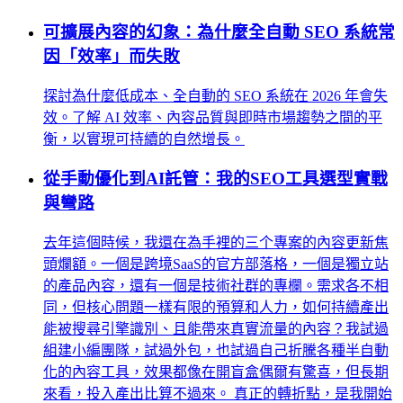
可擴展內容的幻象：為什麼全自動 SEO 系統常
因「效率」而失敗
探討為什麼低成本、全自動的 SEO 系統在 2026 年會失
效。了解 AI 效率、內容品質與即時市場趨勢之間的平
衡，以實現可持續的自然增長。
從手動優化到AI託管：我的SEO工具選型實戰
與彎路
去年這個時候，我還在為手裡的三个專案的內容更新焦
頭爛額。一個是跨境SaaS的官方部落格，一個是獨立站
的產品內容，還有一個是技術社群的專欄。需求各不相
同，但核心問題一樣有限的預算和人力，如何持續產出
能被搜尋引擎識別、且能帶來真實流量的內容？我試過
組建小編團隊，試過外包，也試過自己折騰各種半自動
化的內容工具，效果都像在開盲盒偶爾有驚喜，但長期
來看，投入產出比算不過來。 真正的轉折點，是我開始