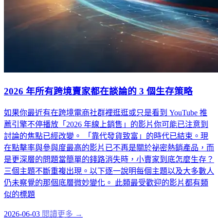
2026 年所有跨境賣家都在談論的 3 個生存策略
如果你最近有在跨境電商社群裡逛逛或只是看到 YouTube 推
薦引擎不停播放「2026 年線上銷售」的影片你可能已注意到
討論的焦點已經改變。 「靠代發貨致富」的時代已結束。現
在點擊率與參與度最高的影片已不再是關於祕密熱銷產品，而
是更深層的問題當簡單的錢路消失時，小賣家到底怎麼生存？
三個主題不斷重複出現。以下逐一說明每個主題以及大多數人
仍未察覺的那個底層微妙變化。 此類最受歡迎的影片都有類
似的標題
2026-06-03
閱讀更多 →