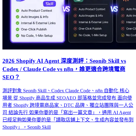
2026 Shopify AI Agent 深度測評：Seonib Skill vs
Codex / Claude Code vs n8n，誰更適合跨境電商
SEO？
測評對象 Seonib Skill、Codex Claude Code、n8n 自動化 核心
場景 從 Shopify 商品生成 SEOAEO 部落格並完成發布 面向使
用者 Shopify 跨境電商品家、DTC 品牌、獨立站團隊與一人公
司 結論先行 如果你要的是「寫出一篇文章」，通用 AI Agent
已經足夠如果你要的是「讀取店鋪上下文、生成內容並發布到
Shopify」，Seonib Skill