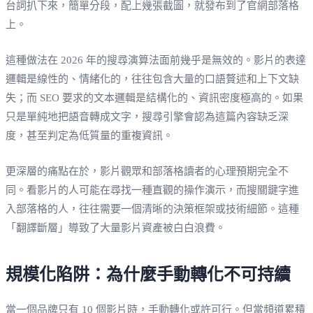
台詞扒下來，簡單分段，配上幾張截圖，就發布到了官網部落格
上。
這種做法在 2026 年的搜尋演算法面前幾乎是無效的。影片的表達
邏輯是線性的、情緒化的，往往包含大量的口語贅述和上下文缺
失；而 SEO 要求的文本邏輯是結構化的、資訊密度極高的。如果
只是單純地把語音轉成文字，搜尋引擎會認為這篇內容缺乏深
度，甚至判定為低質量的重複資訊。
更深層的痛點在於，影片觀眾和部落格讀者的心理預期完全不
同。看影片的人可能在尋找一種直觀的操作演示，而搜關鍵字進
入部落格的人，往往需要一個清晰的決策框架或技術細節。這種
「翻譯斷層」導致了大量影片資產被白白浪費。
規模化陷阱：為什麼手動轉化不可持續
當一個品牌只有 10 個影片時，手動轉化或許可行。但當頻道累積