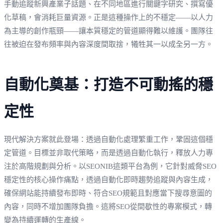
手動追蹤新興產業子話題、在不同地區進行關鍵字研究、撰寫優
化草稿，會消耗巨量資源。正是這種操作上的不穩定——以人力
為主導的創作瓶頸——讓本質穩定的管道顯得難以維護。團隊往
往被迫在發布頻率與內容深度間取捨，犧牲其一以成全另一方。
自動化奠基：打造不可動搖的穩
定性
現代解決方案就此登場：透過自動化處理繁重工作，鞏固這個穩
定管道。目標並非取代策略，而是透過自動化執行，釋放人力專
注於高階規劃與分析。以SEONIB這類平台為例，它針對威脅SEO
穩定性的核心操作痛點，透過自動化即時趨勢追蹤與內容生成，
確保網站能持續發布即時、符合SEO規範且對應當下搜尋意圖的
內容，同時不增加團隊負擔。這將SEO從間歇性的專案模式，轉
變為持續運轉的生產線。