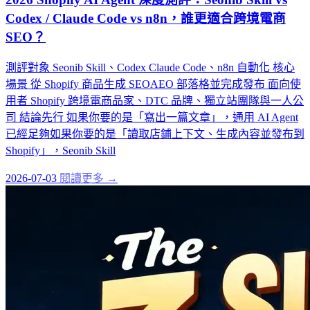
Codex / Claude Code vs n8n，誰更適合跨境電商
SEO？
測評對象 Seonib Skill、Codex Claude Code、n8n 自動化 核心
場景 從 Shopify 商品生成 SEOAEO 部落格並完成發布 面向使
用者 Shopify 跨境電商品家、DTC 品牌、獨立站團隊與一人公
司 結論先行 如果你要的是「寫出一篇文章」，通用 AI Agent
已經足夠如果你要的是「讀取店鋪上下文、生成內容並發布到
Shopify」，Seonib Skill
2026-07-03
閱讀更多 →