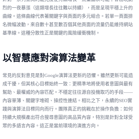
烈的一夜暴漲（這類增長往往難以持續），而是呈現平穩上升的
曲線。這條曲線代表著關鍵字與頁面的多元組合。若單一頁面排
名微幅波動，來自數十甚至數百個其他頁面的流量仍能維持網站
基準線。這種分散性正是關鍵的風險緩衝機制。
以智慧應對演算法變革
常見的反對意見是對Google演算法更新的恐懼。雖然更新可能造
成干擾，但其核心目標始終一致：更精準地將使用者意圖與最有
幫助、最權威的內容匹配。不穩定往往源自投機取巧的手段——
內容單薄、關鍵字堆砌、操控性連結。相比之下，永續的SEO實
踐與演算法目標同向而行。團隊真正的挑戰在於操作負擔：如何
持續大規模產出符合搜尋意圖的高品質內容，特別是針對全球受
眾的多語言內容。這正是當前環境的演進方向。