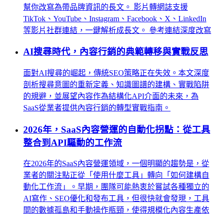
幫你改寫為帶品牌資訊的長文。 影片轉網誌支援
TikTok、YouTube、Instagram、Facebook、X、LinkedIn
等影片社群連結，一鍵解析成長文。 參考連結深度改寫
AI搜尋時代，內容行銷的典範轉移與實戰反思
面對AI搜尋的崛起，傳統SEO策略正在失效。本文深度
剖析搜尋意圖的重新定義、知識圖譜的建構、實戰陷阱
的規避，並展望內容作為結構化API介面的未來，為
SaaS從業者提供內容行銷的轉型實戰指南。
2026年，SaaS內容營運的自動化拐點：從工具
整合到API驅動的工作流
在2026年的SaaS內容營運領域，一個明顯的趨勢是，從
業者的關注點正從「使用什麼工具」轉向「如何建構自
動化工作流」。早期，團隊可能熱衷於嘗試各種獨立的
AI寫作、SEO優化和發布工具，但很快就會發現，工具
間的數據孤島和手動操作瓶頸，使得規模化內容生產依