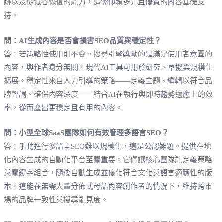
跡以及從低谷恢復的能力，這需仰賴多元且優質的內容基礎支
持。
問：AI生成內容是否會損害SEO品質與穩定性？
答：若策略性使用則不會。搜尋引擎獎勵的是滿足使用者意圖的
內容，與作者身分無關。現代AI工具可用於研究、草擬與規模化
擴展。穩定性來自人力引導的策略——定義主題、編輯以符合品
牌聲調、確保內容深度——結合AI在執行與即時趨勢適應上的效
率，從而產出更穩定且有用的內容。
問：小型全球SaaS團隊如何有效管理多語言SEO？
答：手動進行多語言SEO難以規模化，這是公認難題。提供在地
化內容生成的自動化平台至關重要。它們讓核心團隊能定義策略
與關鍵字組合，隨後自動生成並優化符合文化與語言適應性的版
本。這能在無需大量分佈式母語內容創作者的情況下，維持跨市
場的品牌一致性與搜尋能見度。