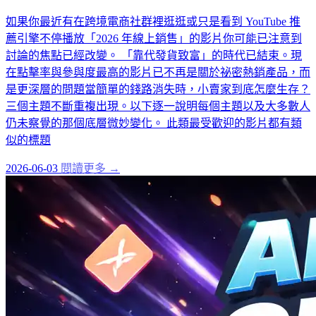
如果你最近有在跨境電商社群裡逛逛或只是看到 YouTube 推
薦引擎不停播放「2026 年線上銷售」的影片你可能已注意到
討論的焦點已經改變。 「靠代發貨致富」的時代已結束。現
在點擊率與參與度最高的影片已不再是關於祕密熱銷產品，而
是更深層的問題當簡單的錢路消失時，小賣家到底怎麼生存？
三個主題不斷重複出現。以下逐一說明每個主題以及大多數人
仍未察覺的那個底層微妙變化。 此類最受歡迎的影片都有類
似的標題
2026-06-03
閱讀更多 →