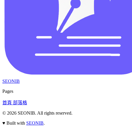
SEONIB
Pages
首頁
部落格
© 2026
SEONIB
. All rights reserved.
♥
Built with
SEONIB
.