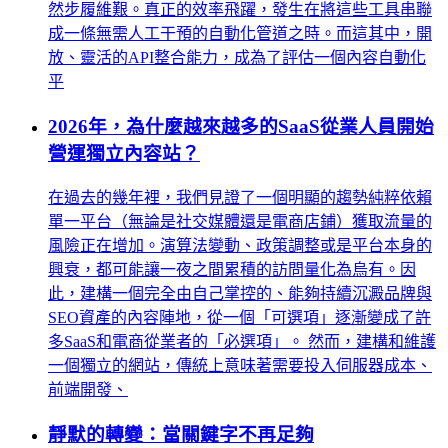
然步履維艱。真正的效率飛躍，發生在將這些工具串聯
成一條無需人工干預的自動化管道之時。而這其中，開
放、靈活的API整合能力，成為了評估一個內容自動化
平
2026年，為什麼越來越多的SaaS從業人員開始
營運獨立內容站？
在過去的幾年裡，我們見證了一個明顯的趨勢純粹依賴
單一平台（無論是社交媒體還是電商店鋪）獲取流量的
風險正在增加。演算法變動、政策調整或是平台本身的
興衰，都可能讓一夜之間累積的訪問量化為烏有。因
此，建構一個完全由自己掌控的、能夠持續沉澱品牌與
SEO資產的內容陣地，從一個「可選項」逐漸變成了許
多SaaS和電商從業者的「必選項」。 然而，建構和維護
一個獨立的網站，傳統上意味著需要投入伺服器成本、
前端開發、
靜默的轉變：當關鍵字不再足夠