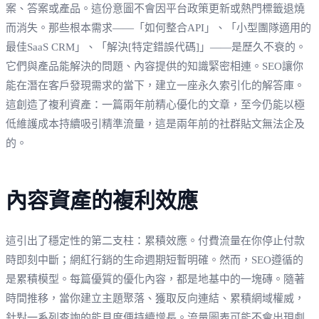
案、答案或產品。這份意圖不會因平台政策更新或熱門標籤退燒
而消失。那些根本需求——「如何整合API」、「小型團隊適用的
最佳SaaS CRM」、「解決[特定錯誤代碼]」——是歷久不衰的。
它們與產品能解決的問題、內容提供的知識緊密相連。SEO讓你
能在潛在客戶發現需求的當下，建立一座永久索引化的解答庫。
這創造了複利資產：一篇兩年前精心優化的文章，至今仍能以極
低維護成本持續吸引精準流量，這是兩年前的社群貼文無法企及
的。
內容資產的複利效應
這引出了穩定性的第二支柱：累積效應。付費流量在你停止付款
時即刻中斷；網紅行銷的生命週期短暫明確。然而，SEO遵循的
是累積模型。每篇優質的優化內容，都是地基中的一塊磚。隨著
時間推移，當你建立主題聚落、獲取反向連結、累積網域權威，
針對一系列查詢的能見度便持續增長。流量圖表可能不會出現劇