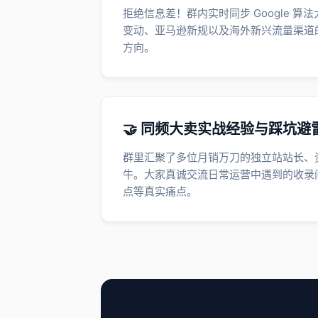
拒绝信息差！群内实时同步 Google 算法大更
变动、亚马逊新规以及海外新兴流量渠道
方向。
🤝 同频大卖实战经验与踩坑避
群里汇聚了多位月销万刀的独立站站长、
牛。大家真诚交流日常运营中遇到的收录
点等真实痛点。