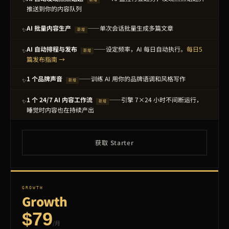
新增
推送到你的内容队列
AI 批量内容生产
——单次会话批量生成多篇文章
✨
新增
AI 自动排程与发布
——设定频率，AI 每日自动执行。
每日5
✨
新增
篇发布指南 →
1 个品牌声音
——训练 AI 用你的品牌语调和风格写作
✨
新增
1 个 24/7 AI 内容工作流
——引擎 7×24 小时不间断运行，
✨
新增
睡觉时内容也在持续产出
获取 Starter
GROWTH
Growth
$79
/月