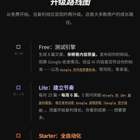
升级
路线图
从免费开始。当复利效应显现时再升级。这是大多数用户的成长路
径。
Free：测试引擎
生成 8 篇文章。
亲眼看内容质量。
发布到你的网站，
第 1 周
观察 Google 收录情况。验证 AI 内容是否符合你的标
准——以及
。零风险，零承诺。
Google 的内容质量标准
Lite：建立节奏
每月 25 篇 =
每周 6 篇。
5 周内突破
第 1-2 月
Ahrefs 的 30+ 篇
。
复利阈值
每日发布训练 Google 高频抓取（Google 官方指
。流量开始复利增长。你看到成果——想要更
南）
多。
Starter：全自动化