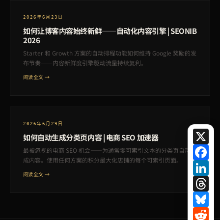
2026年6月23日
如何让博客内容始终新鲜——自动化内容引擎 | SEONIB
2026
Starter 和 Growth 方案的自动排程功能如何维持 Google 奖励的发
布节奏——内容新鲜度引擎驱动流量持续复利。
阅读全文 →
2026年6月29日
X
如何自动生成分类页内容 | 电商 SEO 加速器
Fa
最被忽视的电商 SEO 机会——为通常零可索引文本的分类页自动生
成内容。使用任何方案的积分最大化店铺的每个可索引页面。
Lin
阅读全文 →
Th
Bl
Red