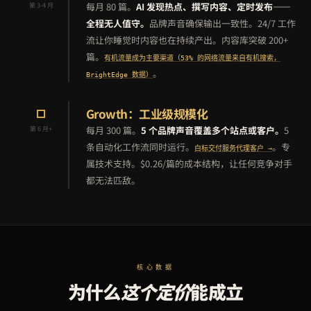
每月 80 篇。
AI 发现热点、撰写内容、定时发布——
第 3-4 月
全程无人值守。
品牌声音确保输出一致性。24/7 工作
流让你睡觉时内容也在持续产出。内容库突破 200+
篇。
有机流量成为主要渠道（53% 的网络流量来自有机搜索，
。
BrightEdge 数据）
Growth：工业级规模化
每月 300 篇。
5 个品牌声音覆盖多个站点或客户。
5
第 6 月+
条自动化工作流同时运行。
。专
白标交付服务代理客户 →
属技术支持。$0.26/篇的成本结构，让任何竞争对手
都无法匹敌。
核心数据
为什么
这个定价
能成立