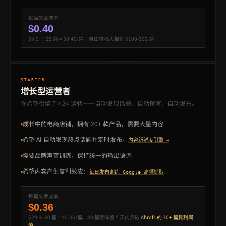
每篇文章成本
$0.40
$9.9 ÷ 25 篇 = $0.40/篇，自由撰稿人报价 $100-300/篇
STARTER
增长型运营者
你希望引擎 7×24 运转——自动发现话题、自动撰写、自动发布。
成长中的电商店铺，拥有 20+ 款产品，需要大量内容
希望 AI 自动发现热点话题并定时发布。
内容新鲜度引擎 →
需要品牌声音训练，保持统一的输出语调
希望内容产生复利效应：
每日发布训练 Google 高频抓取
每篇文章成本
$0.36
$29 ÷ 80 篇 = $0.36/篇。80 篇意味着 5 天内突破
Ahrefs 的 30+ 篇复利阈
值
。