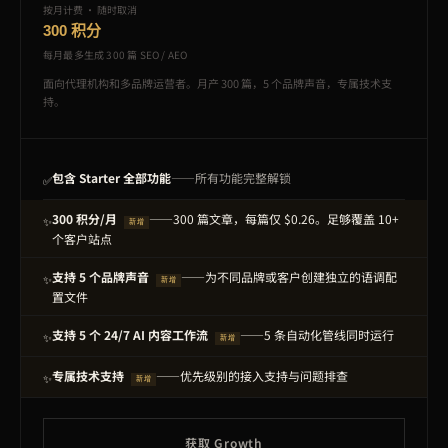
按月计费 · 随时取消
300 积分
每月最多生成 300 篇 SEO / AEO
面向代理机构和多品牌运营者。月产 300 篇，5 个品牌声音，专属技术支
持。
包含 Starter 全部功能
——所有功能完整解锁
✅
300 积分/月
——300 篇文章，每篇仅 $0.26。足够覆盖 10+
✨
新增
个客户站点
支持 5 个品牌声音
——为不同品牌或客户创建独立的语调配
✨
新增
置文件
支持 5 个 24/7 AI 内容工作流
——5 条自动化管线同时运行
✨
新增
专属技术支持
——优先级别的接入支持与问题排查
✨
新增
获取 Growth