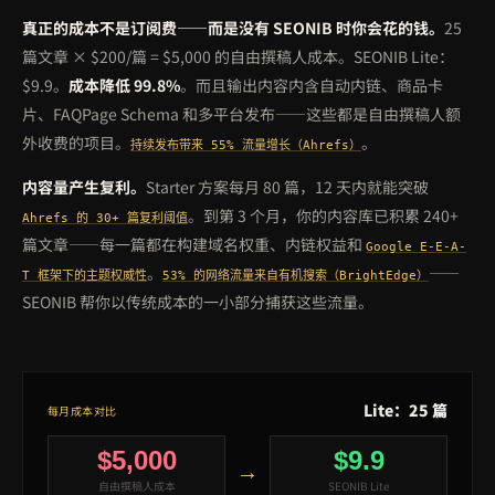
真正的成本不是订阅费——而是没有 SEONIB 时你会花的钱。
25
篇文章 × $200/篇 = $5,000 的自由撰稿人成本。SEONIB Lite：
$9.9。
成本降低 99.8%
。而且输出内容内含自动内链、商品卡
片、FAQPage Schema 和多平台发布——这些都是自由撰稿人额
外收费的项目。
。
持续发布带来 55% 流量增长（Ahrefs）
内容量产生复利。
Starter 方案每月 80 篇，12 天内就能突破
。到第 3 个月，你的内容库已积累 240+
Ahrefs 的 30+ 篇复利阈值
篇文章——每一篇都在构建域名权重、内链权益和
Google E-E-A-
。
——
T 框架下的主题权威性
53% 的网络流量来自有机搜索（BrightEdge）
SEONIB 帮你以传统成本的一小部分捕获这些流量。
Lite：25 篇
每月成本对比
$5,000
$9.9
→
自由撰稿人成本
SEONIB Lite