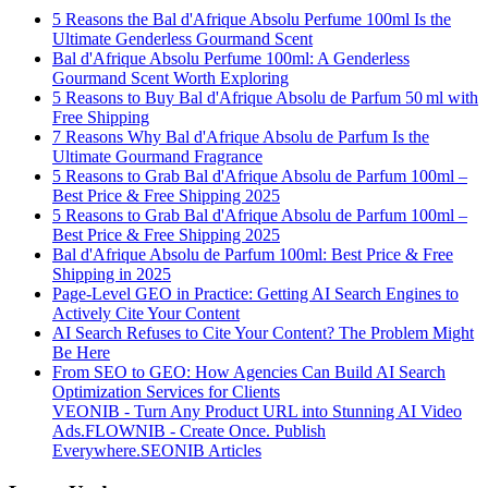
5 Reasons the Bal d'Afrique Absolu Perfume 100ml Is the
Ultimate Genderless Gourmand Scent
Bal d'Afrique Absolu Perfume 100ml: A Genderless
Gourmand Scent Worth Exploring
5 Reasons to Buy Bal d'Afrique Absolu de Parfum 50 ml with
Free Shipping
7 Reasons Why Bal d'Afrique Absolu de Parfum Is the
Ultimate Gourmand Fragrance
5 Reasons to Grab Bal d'Afrique Absolu de Parfum 100ml –
Best Price & Free Shipping 2025
5 Reasons to Grab Bal d'Afrique Absolu de Parfum 100ml –
Best Price & Free Shipping 2025
Bal d'Afrique Absolu de Parfum 100ml: Best Price & Free
Shipping in 2025
Page-Level GEO in Practice: Getting AI Search Engines to
Actively Cite Your Content
AI Search Refuses to Cite Your Content? The Problem Might
Be Here
From SEO to GEO: How Agencies Can Build AI Search
Optimization Services for Clients
VEONIB - Turn Any Product URL into Stunning AI Video
Ads.
FLOWNIB - Create Once. Publish
Everywhere.
SEONIB Articles