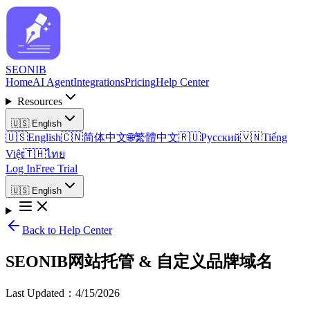
SEO
NIB
Home
AI Agent
Integrations
Pricing
Help Center
Resources
🇺🇸
English
🇺🇸
English
🇨🇳
简体中文
🌐
繁體中文
🇷🇺
Русский
🇻🇳
Tiếng
Việt
🇹🇭
ไทย
Log In
Free Trial
🇺🇸
English
Back to Help Center
SEONIB网站托管 & 自定义品牌域名
Last Updated
：
4/15/2026