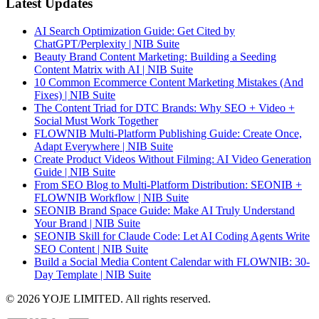
Latest Updates
AI Search Optimization Guide: Get Cited by
ChatGPT/Perplexity | NIB Suite
Beauty Brand Content Marketing: Building a Seeding
Content Matrix with AI | NIB Suite
10 Common Ecommerce Content Marketing Mistakes (And
Fixes) | NIB Suite
The Content Triad for DTC Brands: Why SEO + Video +
Social Must Work Together
FLOWNIB Multi-Platform Publishing Guide: Create Once,
Adapt Everywhere | NIB Suite
Create Product Videos Without Filming: AI Video Generation
Guide | NIB Suite
From SEO Blog to Multi-Platform Distribution: SEONIB +
FLOWNIB Workflow | NIB Suite
SEONIB Brand Space Guide: Make AI Truly Understand
Your Brand | NIB Suite
SEONIB Skill for Claude Code: Let AI Coding Agents Write
SEO Content | NIB Suite
Build a Social Media Content Calendar with FLOWNIB: 30-
Day Template | NIB Suite
© 2026 YOJE LIMITED. All rights reserved.