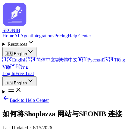
SEO
NIB
Home
AI Agent
Integrations
Pricing
Help Center
Resources
🇺🇸
English
🇺🇸
English
🇨🇳
简体中文
🌐
繁體中文
🇷🇺
Русский
🇻🇳
Tiếng
Việt
🇹🇭
ไทย
Log In
Free Trial
🇺🇸
English
Back to Help Center
如何将Shoplazza 网站与SEONIB 连接
Last Updated
：
6/15/2026