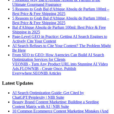
Ultimate Gourmand Fragrance
5 Reasons to Grab Bal d'Afrique Absolu de Parfum 100ml –
Best Price & Free Shipping 2025
5 Reasons to Grab Bal d'Afrique Absolu de Parfum 100ml –
Best Price & Free Shipping 2025
Bal d'Afrique Absolu de Parfum 100ml: Best Price & Free
Shipping in 2025
Page-Level GEO in Practice: Getting AI Search Engines to
Actively Cite Your Content
AI Search Refuses to Cite Your Content? The Problem Might
Be Here
From SEO to GEO: How Agencies Can Build AI Search
Optimization Services for Clients
VEONIB - Turn Any Product URL into Stunning AI Video
Ads.
FLOWNIB - Create Once. Publish
Everywhere.
SEONIB Articles
Latest Updates
AI Search Optimization Guide: Get Cited by
ChatGPT/Perplexity | NIB Suite
Beauty Brand Content Marketing: Building a Seeding
Content Matrix with AI | NIB Suite
10 Common Ecommerce Content Marketing Mistakes (And