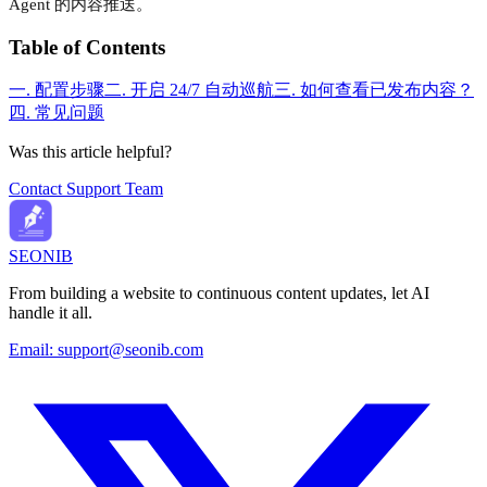
Agent 的内容推送。
Table of Contents
一. 配置步骤
二. 开启 24/7 自动巡航
三. 如何查看已发布内容？
四. 常见问题
Was this article helpful?
Contact Support Team
SEONIB
From building a website to continuous content updates, let AI
handle it all.
Email:
support@seonib.com