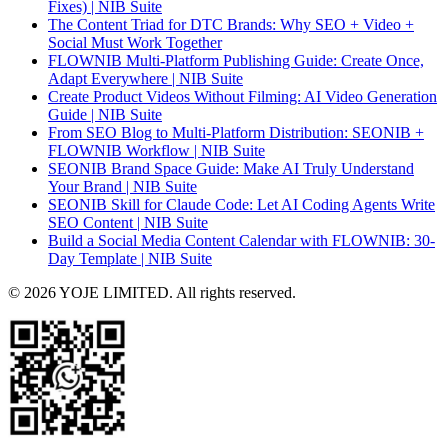
Fixes) | NIB Suite
The Content Triad for DTC Brands: Why SEO + Video +
Social Must Work Together
FLOWNIB Multi-Platform Publishing Guide: Create Once,
Adapt Everywhere | NIB Suite
Create Product Videos Without Filming: AI Video Generation
Guide | NIB Suite
From SEO Blog to Multi-Platform Distribution: SEONIB +
FLOWNIB Workflow | NIB Suite
SEONIB Brand Space Guide: Make AI Truly Understand
Your Brand | NIB Suite
SEONIB Skill for Claude Code: Let AI Coding Agents Write
SEO Content | NIB Suite
Build a Social Media Content Calendar with FLOWNIB: 30-
Day Template | NIB Suite
© 2026 YOJE LIMITED. All rights reserved.