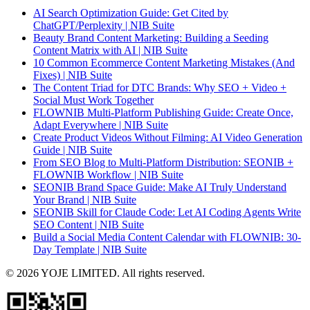
AI Search Optimization Guide: Get Cited by
ChatGPT/Perplexity | NIB Suite
Beauty Brand Content Marketing: Building a Seeding
Content Matrix with AI | NIB Suite
10 Common Ecommerce Content Marketing Mistakes (And
Fixes) | NIB Suite
The Content Triad for DTC Brands: Why SEO + Video +
Social Must Work Together
FLOWNIB Multi-Platform Publishing Guide: Create Once,
Adapt Everywhere | NIB Suite
Create Product Videos Without Filming: AI Video Generation
Guide | NIB Suite
From SEO Blog to Multi-Platform Distribution: SEONIB +
FLOWNIB Workflow | NIB Suite
SEONIB Brand Space Guide: Make AI Truly Understand
Your Brand | NIB Suite
SEONIB Skill for Claude Code: Let AI Coding Agents Write
SEO Content | NIB Suite
Build a Social Media Content Calendar with FLOWNIB: 30-
Day Template | NIB Suite
© 2026 YOJE LIMITED. All rights reserved.