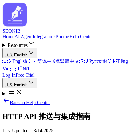
SEO
NIB
Home
AI Agent
Integrations
Pricing
Help Center
Resources
🇺🇸
English
🇺🇸
English
🇨🇳
简体中文
🌐
繁體中文
🇷🇺
Русский
🇻🇳
Tiếng
Việt
🇹🇭
ไทย
Log In
Free Trial
🇺🇸
English
Back to Help Center
HTTP API 推送与集成指南
Last Updated
：
3/14/2026