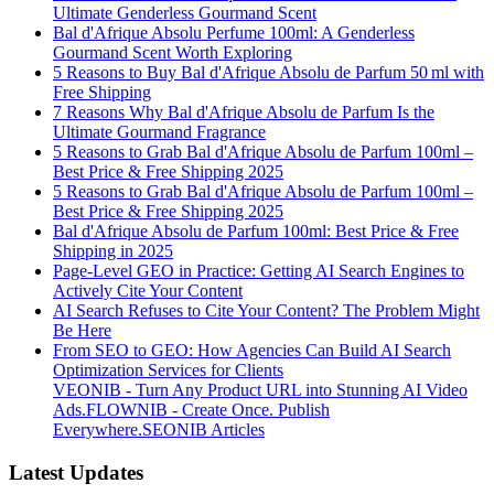
Ultimate Genderless Gourmand Scent
Bal d'Afrique Absolu Perfume 100ml: A Genderless
Gourmand Scent Worth Exploring
5 Reasons to Buy Bal d'Afrique Absolu de Parfum 50 ml with
Free Shipping
7 Reasons Why Bal d'Afrique Absolu de Parfum Is the
Ultimate Gourmand Fragrance
5 Reasons to Grab Bal d'Afrique Absolu de Parfum 100ml –
Best Price & Free Shipping 2025
5 Reasons to Grab Bal d'Afrique Absolu de Parfum 100ml –
Best Price & Free Shipping 2025
Bal d'Afrique Absolu de Parfum 100ml: Best Price & Free
Shipping in 2025
Page-Level GEO in Practice: Getting AI Search Engines to
Actively Cite Your Content
AI Search Refuses to Cite Your Content? The Problem Might
Be Here
From SEO to GEO: How Agencies Can Build AI Search
Optimization Services for Clients
VEONIB - Turn Any Product URL into Stunning AI Video
Ads.
FLOWNIB - Create Once. Publish
Everywhere.
SEONIB Articles
Latest Updates