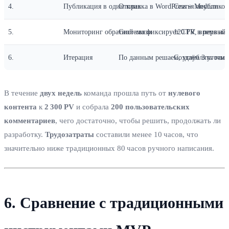
4.
Публикация в один клик
Отправка в WordPress + Medium
Статья опубликов
5.
Мониторинг обратной связи
Система фиксирует CTR, время на 
120 PV в первый 
6.
Итерация
По данным решаем, углублять тему
Создаём 3 уточнё
В течение
двух недель
команда прошла путь от
нулевого
контента
к
2 300 PV
и собрала
200 пользовательских
комментариев
, чего достаточно, чтобы решить, продолжать ли
разработку.
Трудозатраты
составили менее 10 часов, что
значительно ниже традиционных 80 часов ручного написания.
6. Сравнение с традиционными