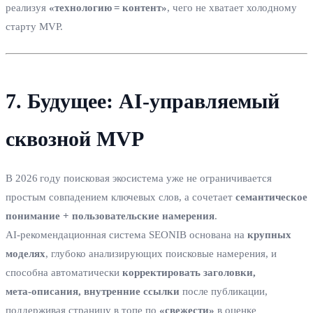
реализуя
«технологию = контент»
, чего не хватает холодному
старту MVP.
7. Будущее: AI‑управляемый
сквозной MVP
В 2026 году поисковая экосистема уже не ограничивается
простым совпадением ключевых слов, а сочетает
семантическое
понимание + пользовательские намерения
.
AI‑рекомендационная система SEONIB основана на
крупных
моделях
, глубоко анализирующих поисковые намерения, и
способна автоматически
корректировать заголовки,
мета‑описания, внутренние ссылки
после публикации,
поддерживая страницу в топе по
«свежести»
в оценке