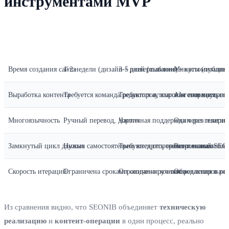
инструментами MVP
Показатель
Ручное создание сайта + контент‑операции
Традиционные low‑code платфо
SEONIB
Время создания сайта
1‑2 недели (дизайн + развертывание)
3‑5 дней (шаблоны + кастомизация
Минуты (публика
Выработка контента
Требуется команда редакторов, высокая стоимость
Требуются аутсорсинг или внутрен
AI‑генерация, по
Многоязычность
Ручный перевод, дорого
Частичная поддержка через плаги
Один раз генерир
Замкнутый цикл данных
Нужно самостоятельно внедрять трекинг и аналитик
Требуются сторонние плагины
Встроенный SEO‑
Скорость итераций
Ограничена сроками создания контента
Ограничена ручным редактирован
Обновления в ре
Из сравнения видно, что SEONIB объединяет
техническую
реализацию
и
контент‑операции
в один процесс, реально