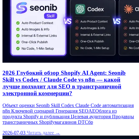
2026 Глубокий обзор Shopify AI Agent: Seonib
Skill vs Codex / Claude Code vs n8n — какой
лучше подходит для SEO в трансграничной
электронной коммерции?
Объект оценки Seonib Skill Codex Claude Code автоматизация
n8n Ключевой сценарий Генерация SEOAEOблога из
продукта Shopify и публикация Целевая аудитория Продавцы
трансграничных Shopifyмагазинов DTCбр
2026-07-03
Читать далее →