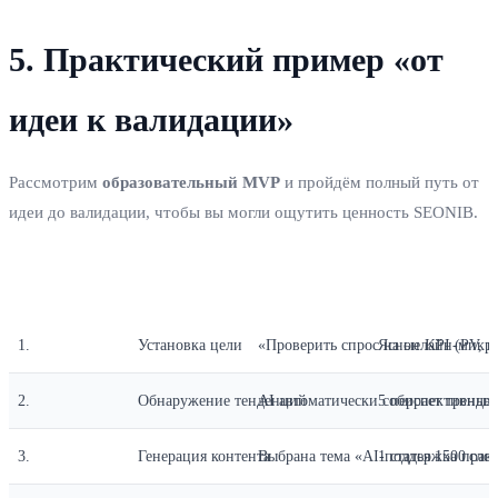
5. Практический пример «от
идеи к валидации»
Рассмотрим
образовательный MVP
и пройдём полный путь от
идеи до валидации, чтобы вы могли ощутить ценность SEONIB.
Шаг
Действие
Результат
Время
1.
Установка цели
«Проверить спрос на онлайн‑микро
Ясные KPI (PV, к
2.
Обнаружение тенденций
AI автоматически собирает тренды
5 перспективных
3.
Генерация контента
Выбрана тема «AI‑поддержка практ
1 статья 1500 сло