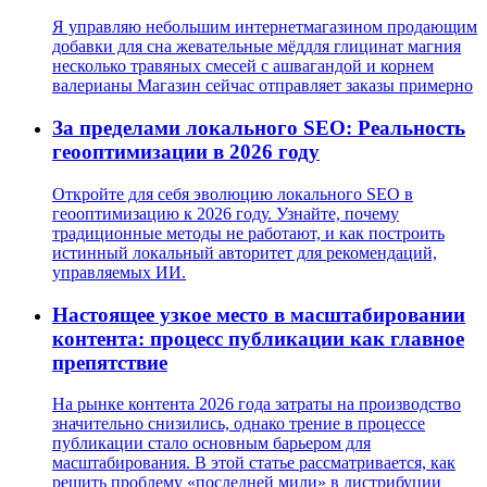
Я управляю небольшим интернетмагазином продающим
добавки для сна жевательные мёддля глицинат магния
несколько травяных смесей с ашвагандой и корнем
валерианы Магазин сейчас отправляет заказы примерно
За пределами локального SEO: Реальность
геооптимизации в 2026 году
Откройте для себя эволюцию локального SEO в
геооптимизацию к 2026 году. Узнайте, почему
традиционные методы не работают, и как построить
истинный локальный авторитет для рекомендаций,
управляемых ИИ.
Настоящее узкое место в масштабировании
контента: процесс публикации как главное
препятствие
На рынке контента 2026 года затраты на производство
значительно снизились, однако трение в процессе
публикации стало основным барьером для
масштабирования. В этой статье рассматривается, как
решить проблему «последней мили» в дистрибуции