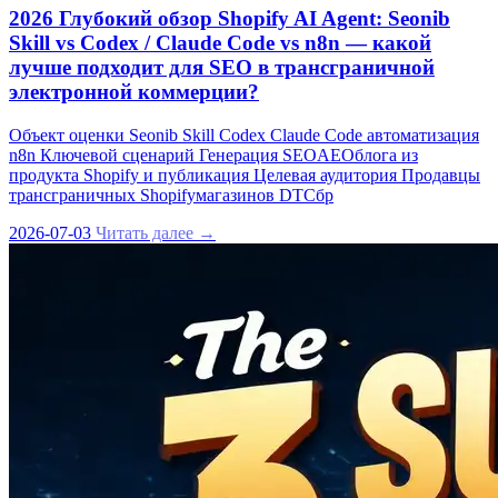
2026 Глубокий обзор Shopify AI Agent: Seonib
Skill vs Codex / Claude Code vs n8n — какой
лучше подходит для SEO в трансграничной
электронной коммерции?
Объект оценки Seonib Skill Codex Claude Code автоматизация
n8n Ключевой сценарий Генерация SEOAEOблога из
продукта Shopify и публикация Целевая аудитория Продавцы
трансграничных Shopifyмагазинов DTCбр
2026-07-03
Читать далее →