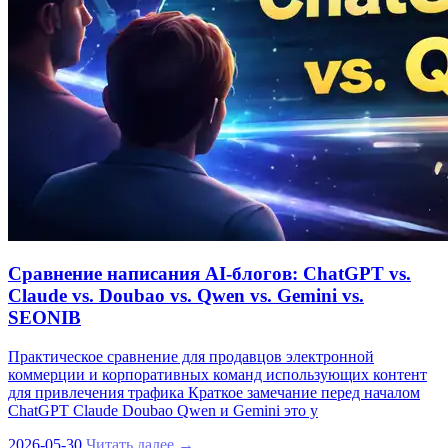
Сравнение написания AI‑блогов: ChatGPT vs.
Claude vs. Doubao vs. Qwen vs. Gemini vs.
SEONIB
Практическое сравнение для продавцов электронной
коммерции и корпоративных команд использующих контент
для привлечения трафика Краткое замечание перед началом
ChatGPT Claude Doubao Qwen и Gemini это у
2026-05-30
Читать далее →