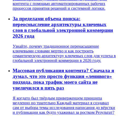
контента с помощью автоматизированных рабочих
процессов принятия решений и системной логики.
За пределами объема поиска:
переосмысление архитектуры ключевых
слов в глобальной электронной коммерции
2026 года
Узнайте, почему традиционное перенасыщение
ключевыми словами мертво и как построить
семантическую архитектуру ключевых слов для успеха в
глобальной электронной коммерции в 2026 году.
Массовая публикация контента? Сначала я
думал, что это просто функция «ленивого»
подхода, пока трафик моего сайта не
увеличился в пять раз
Я когдато был твёрдым приверженцем принципа
медленно но тщательно Каждый материал я создавал
сам от выбора темы исследования написания до вёрстки
и публикации как будто ухаживал за ростком Результат?