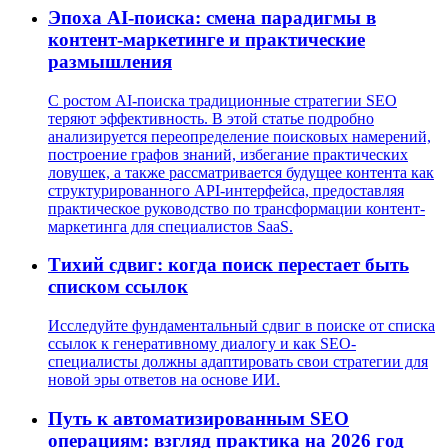
Эпоха AI-поиска: смена парадигмы в
контент-маркетинге и практические
размышления
С ростом AI-поиска традиционные стратегии SEO
теряют эффективность. В этой статье подробно
анализируется переопределение поисковых намерений,
построение графов знаний, избегание практических
ловушек, а также рассматривается будущее контента как
структурированного API-интерфейса, предоставляя
практическое руководство по трансформации контент-
маркетинга для специалистов SaaS.
Тихий сдвиг: когда поиск перестает быть
списком ссылок
Исследуйте фундаментальный сдвиг в поиске от списка
ссылок к генеративному диалогу и как SEO-
специалисты должны адаптировать свои стратегии для
новой эры ответов на основе ИИ.
Путь к автоматизированным SEO
операциям: взгляд практика на 2026 год