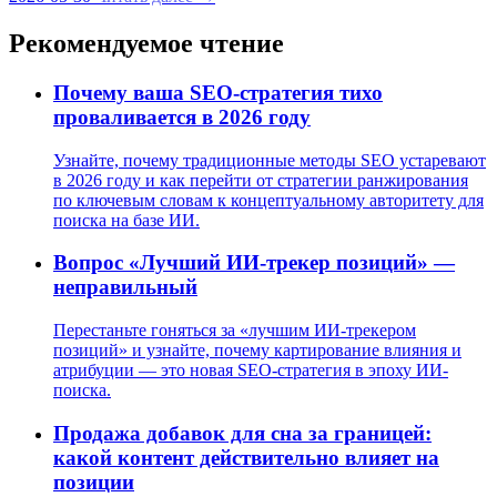
Рекомендуемое чтение
Почему ваша SEO-стратегия тихо
проваливается в 2026 году
Узнайте, почему традиционные методы SEO устаревают
в 2026 году и как перейти от стратегии ранжирования
по ключевым словам к концептуальному авторитету для
поиска на базе ИИ.
Вопрос «Лучший ИИ-трекер позиций» —
неправильный
Перестаньте гоняться за «лучшим ИИ-трекером
позиций» и узнайте, почему картирование влияния и
атрибуции — это новая SEO-стратегия в эпоху ИИ-
поиска.
Продажа добавок для сна за границей:
какой контент действительно влияет на
позиции