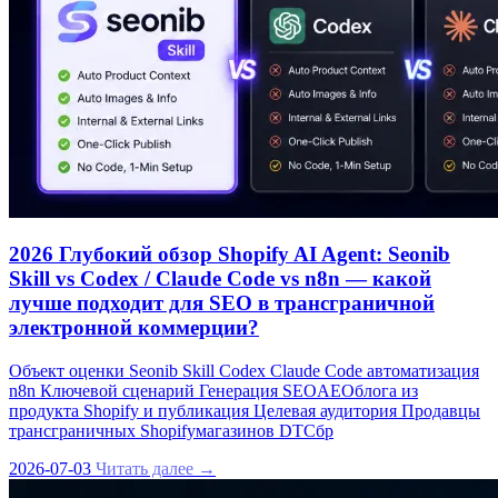
2026 Глубокий обзор Shopify AI Agent: Seonib
Skill vs Codex / Claude Code vs n8n — какой
лучше подходит для SEO в трансграничной
электронной коммерции?
Объект оценки Seonib Skill Codex Claude Code автоматизация
n8n Ключевой сценарий Генерация SEOAEOблога из
продукта Shopify и публикация Целевая аудитория Продавцы
трансграничных Shopifyмагазинов DTCбр
2026-07-03
Читать далее →