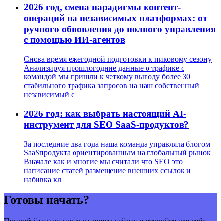
2026 год, смена парадигмы контент-
операций на независимых платформах: от
ручного обновления до полного управления
с помощью ИИ-агентов
Снова время ежегодной подготовки к пиковому сезону
Анализируя прошлогодние данные о трафике с
командой мы пришли к четкому выводу более 30
стабильного трафика запросов на наш собственный
независимый с
2026 год: как выбрать настоящий AI-
инструмент для SEO SaaS-продуктов?
За последние два года наша команда управляла блогом
SaaSпродукта ориентированным на глобальный рынок
Вначале как и многие мы считали что SEO это
написание статей размещение внешних ссылок и
набивка кл
Готовы начать?
Попробуйте наш продукт прямо сейчас и откройте для себя