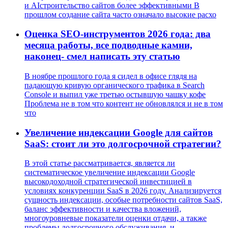
и AIстроительство сайтов более эффективными В
прошлом создание сайта часто означало высокие расхо
Оценка SEO‑инструментов 2026 года: два
месяца работы, все подводные камни,
наконец‑ смел написать эту статью
В ноябре прошлого года я сидел в офисе глядя на
падающую кривую органического трафика в Search
Console и выпил уже третью остывшую чашку кофе
Проблема не в том что контент не обновлялся и не в том
что
Увеличение индексации Google для сайтов
SaaS: стоит ли это долгосрочной стратегии?
В этой статье рассматривается, является ли
систематическое увеличение индексации Google
высокодоходной стратегической инвестицией в
условиях конкуренции SaaS в 2026 году. Анализируется
сущность индексации, особые потребности сайтов SaaS,
баланс эффективности и качества вложений,
многоуровневые показатели оценки отдачи, а также
проблемы долгосрочного обслуживания, и