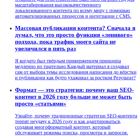
масштабирования высококачественного
локализованного контента по всему миру с помощью
автоматизированных процессов и интеграции с CMS.
Массовая публикация контента? Сначала я
думал, что это просто функция «ленивого»
подхода, пока трафик моего сайта не
увеличился в пять раз
Я когдато был твёрдым приверженцем принципа
медленно но тщательно Каждый материал я создавал
сам от выбора темы исследования написания до вёрстки
и публикации как будто ухаживал за ростком Результат?
Формат — это стратегия: почему ваш SEO-
контент в 2026 году больше не может быть
просто «статьями»
Узнайте, почему традиционные стратегии SEO-контента
терпят неудачу к 2026 году и как адаптироваться,
создавая многоформатный контент, который
обслуживает режимы поиска, просмотра и запросов.