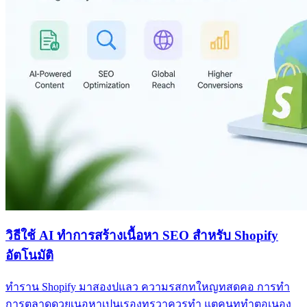
วิธีใช้ AI ทำการสร้างเนื้อหา SEO สำหรับ Shopify
อัตโนมัติ
ทำราน Shopify มาสองปแลว ความรสกทใหญทสดคอ การทำ
การตลาดดวยเนอหาเปนเรองทรวาควรทำ แตคนททำตอเนอง