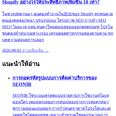
Shopify อย่างไรให้ประสิทธิภาพเพิ่มขึ้น 10 เท่า?
ในชวงปทผานมา ฉนตองทำงานใน后台ของ Shopify ทกคนดวย
ตนเองคดลอกหนา ปรบรปแบบ ใสรปภาพ SEO การทำ SEO
SEO? ไมมเวลาเลย สนคาใหมตองเขยนบลอกผลตภณฑ โปรโม
ชนตองทำหนาเฉพาะเรอง เทรนดอตสาหกรรมตองตามตาม ทก
บทความตงแตการเลอก
2026-08-01
อ่านเพิ่มเติม →
แนะนำให้อ่าน
การถอดรหัสรูปแบบการคิดค่าบริการของ
SEONIB
SEONIB ใชระบบเครดตแบบจายตามการใชงานทไมเห
มอนใคร เพอหลกเลยงการสนเปลองจากการสมครสมา
ชกรายเดอนแบบเดมๆ การกำหนดราคาทโปรงใสและเค
รดตทใชไดตลอดชพ เหมาะสำหรบผใชทมปรมาณการ