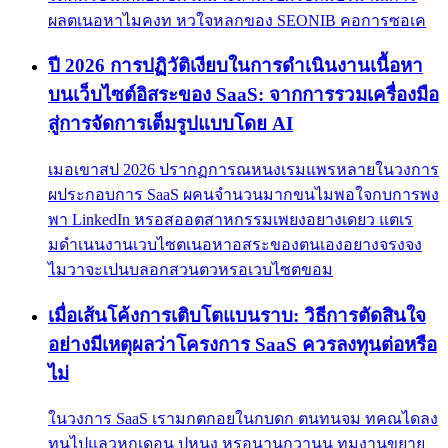
ผลตเนอหาไมคงท หวใจหลกของ SEONIB คอการซอเค
ปี 2026 การปฏิวัติเงียบในการดำเนินงานเนื้อหา
บนเว็บไซต์อิสระของ SaaS: จากการรวมเครื่องมือ
สู่การจัดการเต็มรูปแบบโดย AI
เมอเขาสป 2026 ปรากฏการณหนงเรมแพรหลายในวงการ
ผประกอบการ SaaS ผคนจำนวนมากขนไมพอใจกบการพง
พา LinkedIn หรอสออตสาหกรรมเพยงอยางเดยว แตเร
มดำเนนงานเวบไซตเนอหาอสระของตนเองอยางจรงจง
ไมวาจะเปนบลอกสวนตวหรอเวบไซตขอม
เมื่อเส้นโค้งการเติบโตแบนราบ: วิธีการตัดสินใจ
อย่างมีเหตุผลว่าโครงการ SaaS ควรลงทุนต่อหรือ
ไม่
ในวงการ SaaS เรามกตกอยในกบดก ตนทนจม ทคณไดลง
ทนไปแลวหกเดอน ปหนง หรอนานกวานน ทมงานขยาย