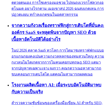
ตดวยตนเอง การใชเครองมอชวย ไปจนถงเวรกโฟลวกงอ
ตโนมต อยางไรกตาม เมอเขาสป 2026 ฉนสงเกตเหน การ
ปฏวตเงยบ ทกำลงเกดขนในอตสาหกรรม
จากความกังวลเรื่องทราฟฟิกสู่การเติบโตที่มั่นคง:
องค์กร SaaS จะหลุดพ้นจากปัญหา SEO ด้วย
เนื้อหาอัตโนมัติได้อย่างไร
ในป 2026 ตลาด SaaS ทวโลก การไดมาซงทราฟฟกแบบอ
อรแกนกยงคงเปนความกงวลหลกของทมสวนใหญ ความ
กงวลนไมไดเกดจากการไมคนเคยกบทฤษฎ SEO แตมา
จากปญหาทเฉพาะเจาะจงกวา คณรดวาเนอหาสามารถ
ขบเคลอนการเตบโตได แตคณไมสามารถผลตเนอ
โรงงานผลิตเนื้อหา AI: เมื่อระบบอัตโนมัติมาพบ
กับความเป็นจริง
สำรวจความซับซ้อนของเครื่องมือเขียน AI สำหรับ SEO,