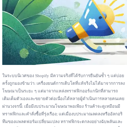
ในระบบนิเวศของ Shopify มีความจริงที่ได้รับการยืนยันซ้ำ ๆ แต่บ่อย
ครั้งถูกมองข้ามว่า: เครื่องยนต์การเติบโตที่แท้จริงไม่ได้มาจากการลง
โฆษณาเป็นระยะ ๆ แต่มาจากแหล่งทราฟฟิกออร์แกนิกที่สามารถ
เติมเต็มตัวเองและขยายตัวต่อเนื่องได้หลายผู้ดำเนินการหลายคนเคย
ผ่านวงจรนี้: เมื่อมีงบประมาณโฆษณาพอเพียง ร้านค้าจะดูเหมือนมี
ทราฟฟิกและคำสั่งซื้อที่รุ่งเรือง; แต่เมื่องบประมาณลดลงหรืออัลกอริ
ทึมของแพลตฟอร์มเปลี่ยนแปลง ทราฟฟิกจะตกลงอย่างฉับพลันและ