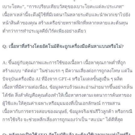
เบาะโยคะ”, “การเปรียบเทียบวัสดุของเบาะโยคะแต่ละประเภท”
เนื้อหาเหล่านี้จะดึงผู้ใช้ที่มีเจตนาในหลายระดับและนำพวกเขาไปยัง
หน้าสินค้าของคุณ สร้างเครือข่ายทราฟฟิกที่หลากหลายและต้นทุน
ต่ำกว่าการทำประมูลคีย์เวิร์ดเพียงอย่างเดียว
Q: เนื้อหาที่สร้างโดยอัตโนมัติจะถูกเครื่องมือค้นหาแบนหรือไม่?
A: ขึ้นอยู่กับคุณภาพและการใช้ของเนื้อหา เนื้อหาคุณภาพต่ำที่ถูก
สร้างแบบ “ตัดต่อ” ในช่วงแรก ๆ มีความเสี่ยงต่อการถูกลงโทษ แต่ใน
ปัจจุบันเครื่องมือ AI ที่อิงจาก GPT‑4 หรือโมเดลขั้นสูงอื่น ๆ ผลิต
เนื้อหาที่มีความต่อเนื่อง, ข้อมูลครบถ้วนและอ่านง่ายมากขึ้นอย่างเห็น
ได้ชัด สิ่งสำคัญคือคุณต้องทำให้เนื้อหาตรงตามเจตนาการค้นหาของ
ผู้ใช้และให้คุณค่าเฉพาะหรือมุมมองที่เป็นเอกลักษณ์ การผสาน
เนื้อหากับการตรวจสอบของมนุษย์, ข้อมูลจริงเช่นรีวิวลูกค้า หรือกรณี
การใช้จริง จะช่วยหลีกเลี่ยงการถูกมองว่าเป็น “สแปม” ได้ดีที่สุด
Q: หลังจากเปิดใช้ SEO อัตโนมัติแล้ว จะต้องใช้เวลานานเท่าไหร่จึง