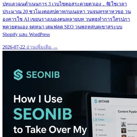
ปทแลวฉนดำเนนการ 3 เวบไซตอสระดวยตวเอง，每ใชเวลา
ประมาณ 20 ชวโมงตอสปดาหกบเนอหา วนจนทรหาหวขอ วน
องคารใช AI เขยนรางเบองตนหลายบท วนพธทำการใสรปภา
พดวยตนเอง จดหนา เตมฟลด SEO วนพฤหสบดเขาสระบบ
Shopify และ WordPress
2026-07-22
อ่านเพิ่มเติม →