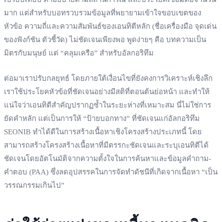
มาก แต่สำหรับบอทรวบรวมข้อมูลที่พยายามเข้าใจขอบเขตของ
หัวข้อ ความถี่และความสัมพันธ์ของเอนทิตีหลัก (ชื่อเครื่องมือ จุดเด่น
ของฟังก์ชัน ตัวชี้วัด) ไม่ชัดเจนเพียงพอ พูดง่ายๆ คือ บทความเป็น
มิตรกับมนุษย์ แต่ “คลุมเครือ” สำหรับอัลกอริทึม
ต่อมาเราปรับกลยุทธ์ โดยภายใต้เงื่อนไขที่ยังคงการวิเคราะห์เชิงลึก
เราใช้ประโยคหัวข้อที่ชัดเจนอย่างมีสติที่ตอนต้นย่อหน้า และทำให้
แน่ใจว่าเอนทิตีสำคัญปรากฏซ้ำในระยะห่างที่เหมาะสม นี่ไม่ใช่การ
ยัดคำหลัก แต่เป็นการให้ “ป้ายบอกทาง” ที่ชัดเจนแก่อัลกอริทึม
SEONIB ทำได้ดีในการสร้างเนื้อหาเชิงโครงสร้างประเภทนี้ โดย
สามารถสร้างโครงสร้างเนื้อหาที่มีตรรกะชัดเจนและระบุเอนทิตีได้
ชัดเจนโดยอัตโนมัติจากความตั้งใจในการค้นหาและข้อมูลคำถาม-
คำตอบ (PAA) ซึ่งลดอุปสรรคในการจัดทำดัชนีที่เกิดจากเนื้อหา “เป็น
วรรณกรรมเกินไป”