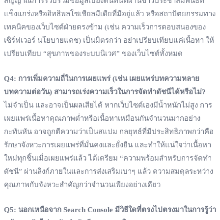
สัญญาณการรวบรวมข้อมูลเบื้องต้นทันทีผ่านข่าวประชาสัมพันธ์ที่
แข็งแกร่งหรืออิทธิพลโซเชียลมีเดียที่มีอยู่แล้ว หรือสถาปัตยกรรมทาง
เทคนิคของเว็บไซต์ฝ่ายตรงข้าม (เช่น ความเร็วการตอบสนองของ
เซิร์ฟเวอร์ นโยบายแคช) เป็นมิตรกว่า อย่าเปรียบเทียบแค่เนื้อหา ให้
เปรียบเทียบ “สุขภาพของระบบนิเวศ” ของเว็บไซต์ทั้งหมด
Q4: การเพิ่มความถี่ในการเผยแพร่ (เช่น เผยแพร่บทความหลาย
บทความต่อวัน) สามารถเร่งความเร็วในการจัดทำดัชนีได้หรือไม่?
ไม่จำเป็น และอาจเป็นผลเสียได้ หากเว็บไซต์เองมีน้ำหนักไม่สูง การ
เผยแพร่เนื้อหาคุณภาพต่ำหรือเนื้อหาเหมือนกันจำนวนมากอย่าง
กะทันหัน อาจถูกตีความว่าเป็นสแปม กลยุทธ์ที่มีประสิทธิภาพกว่าคือ
รักษาจังหวะการเผยแพร่ที่มั่นคงและยั่งยืน และทำให้แน่ใจว่าเนื้อหา
ใหม่ทุกชิ้นเมื่อเผยแพร่แล้ว ได้เตรียม “ความพร้อมสำหรับการจัดทำ
ดัชนี” ผ่านลิงก์ภายในและการส่งเสริมเบาๆ แล้ว ความสมดุลระหว่าง
คุณภาพกับจังหวะสำคัญกว่าจำนวนเพียงอย่างเดียว
Q5: นอกเหนือจาก Search Console มีวิธีใดที่ตรงไปตรงมาในการรู้ว่า