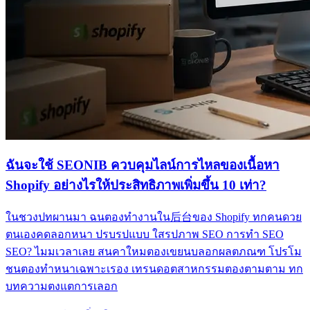
ฉันจะใช้ SEONIB ควบคุมไลน์การไหลของเนื้อหา
Shopify อย่างไรให้ประสิทธิภาพเพิ่มขึ้น 10 เท่า?
ในชวงปทผานมา ฉนตองทำงานใน后台ของ Shopify ทกคนดวย
ตนเองคดลอกหนา ปรบรปแบบ ใสรปภาพ SEO การทำ SEO
SEO? ไมมเวลาเลย สนคาใหมตองเขยนบลอกผลตภณฑ โปรโม
ชนตองทำหนาเฉพาะเรอง เทรนดอตสาหกรรมตองตามตาม ทก
บทความตงแตการเลอก