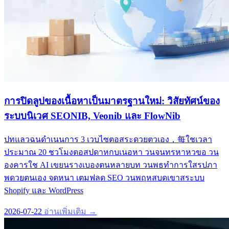
การปิดลูปของเนื้อหาเป็นมาตรฐานใหม่: วิสัยทัศน์ของ
ระบบนิเวศ SEONIB, Veonib และ FlowNib
ปทแลวฉนดำเนนการ 3 เวบไซตอสระดวยตวเอง，每ใชเวลา
ประมาณ 20 ชวโมงตอสปดาหกบเนอหา วนจนทรหาหวขอ วน
องคารใช AI เขยนรางเบองตนหลายบท วนพธทำการใสรปภา
พดวยตนเอง จดหนา เตมฟลด SEO วนพฤหสบดเขาสระบบ
Shopify และ WordPress
2026-07-22
อ่านเพิ่มเติม →