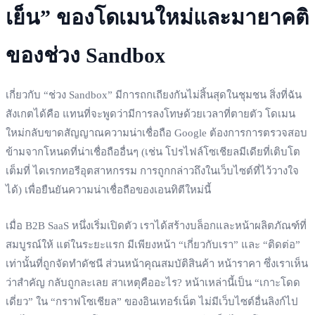
เย็น” ของโดเมนใหม่และมายาคติ
ของช่วง Sandbox
เกี่ยวกับ “ช่วง Sandbox” มีการถกเถียงกันไม่สิ้นสุดในชุมชน สิ่งที่ฉัน
สังเกตได้คือ แทนที่จะพูดว่ามีการลงโทษด้วยเวลาที่ตายตัว โดเมน
ใหม่กลับขาดสัญญาณความน่าเชื่อถือ Google ต้องการการตรวจสอบ
ข้ามจากโหนดที่น่าเชื่อถืออื่นๆ (เช่น โปรไฟล์โซเชียลมีเดียที่เติบโต
เต็มที่ ไดเรกทอรีอุตสาหกรรม การถูกกล่าวถึงในเว็บไซต์ที่ไว้วางใจ
ได้) เพื่อยืนยันความน่าเชื่อถือของเอนทิตีใหม่นี้
เมื่อ B2B SaaS หนึ่งเริ่มเปิดตัว เราได้สร้างบล็อกและหน้าผลิตภัณฑ์ที่
สมบูรณ์ให้ แต่ในระยะแรก มีเพียงหน้า “เกี่ยวกับเรา” และ “ติดต่อ”
เท่านั้นที่ถูกจัดทำดัชนี ส่วนหน้าคุณสมบัติสินค้า หน้าราคา ซึ่งเราเห็น
ว่าสำคัญ กลับถูกละเลย สาเหตุคืออะไร? หน้าเหล่านี้เป็น “เกาะโดด
เดี่ยว” ใน “กราฟโซเชียล” ของอินเทอร์เน็ต ไม่มีเว็บไซต์อื่นลิงก์ไป