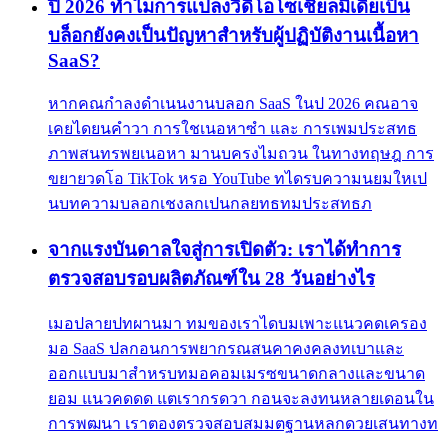
ปี 2026 ทำไมการแปลงวิดีโอโซเชียลมีเดียเป็น
บล็อกยังคงเป็นปัญหาสำหรับผู้ปฏิบัติงานเนื้อหา
SaaS?
หากคณกำลงดำเนนงานบลอก SaaS ในป 2026 คณอาจ
เคยไดยนคำวา การใชเนอหาซำ และ การเพมประสทธ
ภาพสนทรพยเนอหา มานบครงไมถวน ในทางทฤษฎ การ
ขยายวดโอ TikTok หรอ YouTube ทไดรบความนยมใหเป
นบทความบลอกเชงลกเปนกลยทธทมประสทธภ
จากแรงบันดาลใจสู่การเปิดตัว: เราได้ทำการ
ตรวจสอบรอบผลิตภัณฑ์ใน 28 วันอย่างไร
เมอปลายปทผานมา ทมของเราไดบมเพาะแนวคดเครอง
มอ SaaS ปลกอนการพยากรณสนคาคงคลงทเบาและ
ออกแบบมาสำหรบทมอคอมเมรซขนาดกลางและขนาด
ยอม แนวคดดด แตเรากรดวา กอนจะลงทนหลายเดอนใน
การพฒนา เราตองตรวจสอบสมมตฐานหลกดวยเสนทางท