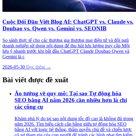
Cuộc Đối Đầu Viết Blog AI: ChatGPT vs. Claude vs.
Doubao vs. Qwen vs. Gemini vs. SEONIB
So sánh thực tế cho các thương gia thương mại điện tử và đội ngũ
doanh nghiệp sử dụng nội dung để thu hút lưu lượng truy cập Một
lưu ý nhanh trước khi bắt đầu ChatGPT Claude Doubao Qwen và
Gemini là c
2026-05-30
Đọc thêm →
Bài viết được đề xuất
Ảo tưởng về quy mô: Tại sao Tự động hóa
SEO bằng AI năm 2026 cần nhiều hơn là chỉ
các công cụ
Khám phá lý do tại sao nội dung tốc độ cao là không đủ trong
năm 2026. Tìm hiểu cách cân bằng giữa tự động hóa SEO
bằng AI với logic hệ thống, thẩm quyền chủ đề và chiến lược
có sự tham gia của con người để tránh các hình phạt tìm kiếm.