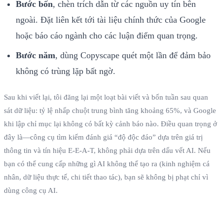
Bước bốn
, chèn trích dẫn từ các nguồn uy tín bên
ngoài. Đặt liên kết tới tài liệu chính thức của Google
hoặc báo cáo ngành cho các luận điểm quan trọng.
Bước năm
, dùng Copyscape quét một lần để đảm bảo
không có trùng lặp bất ngờ.
Sau khi viết lại, tôi đăng lại một loạt bài viết và bốn tuần sau quan
sát dữ liệu: tỷ lệ nhấp chuột trung bình tăng khoảng 65%, và Google
khi lập chỉ mục lại không có bất kỳ cảnh báo nào. Điều quan trọng ở
đây là—công cụ tìm kiếm đánh giá “độ độc đáo” dựa trên giá trị
thông tin và tín hiệu E‑E‑A‑T, không phải dựa trên dấu vết AI. Nếu
bạn có thể cung cấp những gì AI không thể tạo ra (kinh nghiệm cá
nhân, dữ liệu thực tế, chi tiết thao tác), bạn sẽ không bị phạt chỉ vì
dùng công cụ AI.