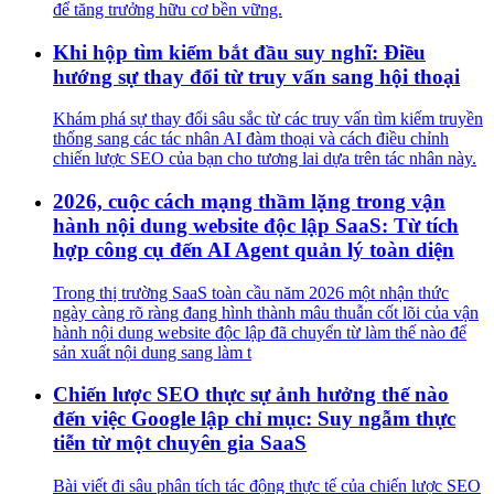
để tăng trưởng hữu cơ bền vững.
Khi hộp tìm kiếm bắt đầu suy nghĩ: Điều
hướng sự thay đổi từ truy vấn sang hội thoại
Khám phá sự thay đổi sâu sắc từ các truy vấn tìm kiếm truyền
thống sang các tác nhân AI đàm thoại và cách điều chỉnh
chiến lược SEO của bạn cho tương lai dựa trên tác nhân này.
2026, cuộc cách mạng thầm lặng trong vận
hành nội dung website độc lập SaaS: Từ tích
hợp công cụ đến AI Agent quản lý toàn diện
Trong thị trường SaaS toàn cầu năm 2026 một nhận thức
ngày càng rõ ràng đang hình thành mâu thuẫn cốt lõi của vận
hành nội dung website độc lập đã chuyển từ làm thế nào để
sản xuất nội dung sang làm t
Chiến lược SEO thực sự ảnh hưởng thế nào
đến việc Google lập chỉ mục: Suy ngẫm thực
tiễn từ một chuyên gia SaaS
Bài viết đi sâu phân tích tác động thực tế của chiến lược SEO