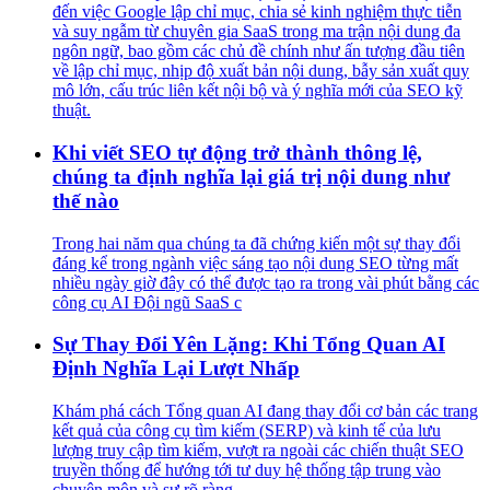
đến việc Google lập chỉ mục, chia sẻ kinh nghiệm thực tiễn
và suy ngẫm từ chuyên gia SaaS trong ma trận nội dung đa
ngôn ngữ, bao gồm các chủ đề chính như ấn tượng đầu tiên
về lập chỉ mục, nhịp độ xuất bản nội dung, bẫy sản xuất quy
mô lớn, cấu trúc liên kết nội bộ và ý nghĩa mới của SEO kỹ
thuật.
Khi viết SEO tự động trở thành thông lệ,
chúng ta định nghĩa lại giá trị nội dung như
thế nào
Trong hai năm qua chúng ta đã chứng kiến một sự thay đổi
đáng kể trong ngành việc sáng tạo nội dung SEO từng mất
nhiều ngày giờ đây có thể được tạo ra trong vài phút bằng các
công cụ AI Đội ngũ SaaS c
Sự Thay Đổi Yên Lặng: Khi Tổng Quan AI
Định Nghĩa Lại Lượt Nhấp
Khám phá cách Tổng quan AI đang thay đổi cơ bản các trang
kết quả của công cụ tìm kiếm (SERP) và kinh tế của lưu
lượng truy cập tìm kiếm, vượt ra ngoài các chiến thuật SEO
truyền thống để hướng tới tư duy hệ thống tập trung vào
chuyên môn và sự rõ ràng.