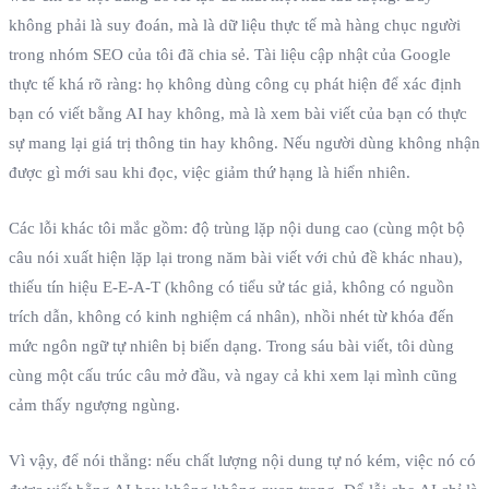
không phải là suy đoán, mà là dữ liệu thực tế mà hàng chục người
trong nhóm SEO của tôi đã chia sẻ. Tài liệu cập nhật của Google
thực tế khá rõ ràng: họ không dùng công cụ phát hiện để xác định
bạn có viết bằng AI hay không, mà là xem bài viết của bạn có thực
sự mang lại giá trị thông tin hay không. Nếu người dùng không nhận
được gì mới sau khi đọc, việc giảm thứ hạng là hiển nhiên.
Các lỗi khác tôi mắc gồm: độ trùng lặp nội dung cao (cùng một bộ
câu nói xuất hiện lặp lại trong năm bài viết với chủ đề khác nhau),
thiếu tín hiệu E‑E‑A‑T (không có tiểu sử tác giả, không có nguồn
trích dẫn, không có kinh nghiệm cá nhân), nhồi nhét từ khóa đến
mức ngôn ngữ tự nhiên bị biến dạng. Trong sáu bài viết, tôi dùng
cùng một cấu trúc câu mở đầu, và ngay cả khi xem lại mình cũng
cảm thấy ngượng ngùng.
Vì vậy, để nói thẳng: nếu chất lượng nội dung tự nó kém, việc nó có