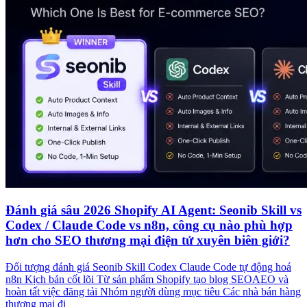
Đánh giá sâu 2026 Shopify AI Agent: Seonib Skill vs
Codex / Claude Code vs n8n, công cụ nào phù hợp
hơn cho SEO thương mại điện tử xuyên biên giới?
Đối tượng đánh giá Seonib Skill Codex Claude Code tự động hoá
n8n Kịch bản cốt lõi Từ sản phẩm Shopify tạo blog SEOAEO và
hoàn tất việc đăng tải Nhóm người dùng mục tiêu Các nhà bán hàng
thương mại đi