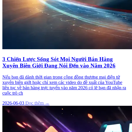
3 Chiến Lược Sống Sót Mọi Người Bán Hàng
Xuyên Biên Giới Đang Nói Đến vào Năm 2026
Nếu bạn đã dành thời gian trong cộng đồng thương mại điện tử
xuyên biên giới hoặc chỉ xem các video do đề xuất của YouTube
liên tục về bán hàng trực tuyến vào năm 2026 có lẽ bạn đã nhận ra
cuộc trò ch
2026-06-03
Đọc thêm →