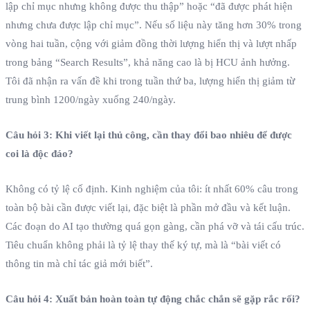
lập chỉ mục nhưng không được thu thập” hoặc “đã được phát hiện
nhưng chưa được lập chỉ mục”. Nếu số liệu này tăng hơn 30% trong
vòng hai tuần, cộng với giảm đồng thời lượng hiển thị và lượt nhấp
trong bảng “Search Results”, khả năng cao là bị HCU ảnh hưởng.
Tôi đã nhận ra vấn đề khi trong tuần thứ ba, lượng hiển thị giảm từ
trung bình 1200/ngày xuống 240/ngày.
Câu hỏi 3: Khi viết lại thủ công, cần thay đổi bao nhiêu để được
coi là độc đáo?
Không có tỷ lệ cố định. Kinh nghiệm của tôi: ít nhất 60% câu trong
toàn bộ bài cần được viết lại, đặc biệt là phần mở đầu và kết luận.
Các đoạn do AI tạo thường quá gọn gàng, cần phá vỡ và tái cấu trúc.
Tiêu chuẩn không phải là tỷ lệ thay thế ký tự, mà là “bài viết có
thông tin mà chỉ tác giả mới biết”.
Câu hỏi 4: Xuất bản hoàn toàn tự động chắc chắn sẽ gặp rắc rối?