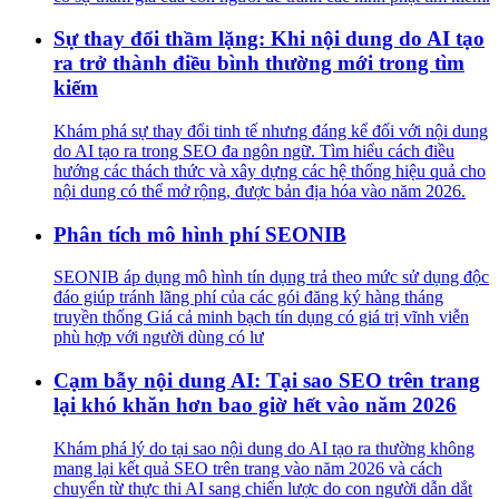
Sự thay đổi thầm lặng: Khi nội dung do AI tạo
ra trở thành điều bình thường mới trong tìm
kiếm
Khám phá sự thay đổi tinh tế nhưng đáng kể đối với nội dung
do AI tạo ra trong SEO đa ngôn ngữ. Tìm hiểu cách điều
hướng các thách thức và xây dựng các hệ thống hiệu quả cho
nội dung có thể mở rộng, được bản địa hóa vào năm 2026.
Phân tích mô hình phí SEONIB
SEONIB áp dụng mô hình tín dụng trả theo mức sử dụng độc
đáo giúp tránh lãng phí của các gói đăng ký hàng tháng
truyền thống Giá cả minh bạch tín dụng có giá trị vĩnh viễn
phù hợp với người dùng có lư
Cạm bẫy nội dung AI: Tại sao SEO trên trang
lại khó khăn hơn bao giờ hết vào năm 2026
Khám phá lý do tại sao nội dung do AI tạo ra thường không
mang lại kết quả SEO trên trang vào năm 2026 và cách
chuyển từ thực thi AI sang chiến lược do con người dẫn dắt