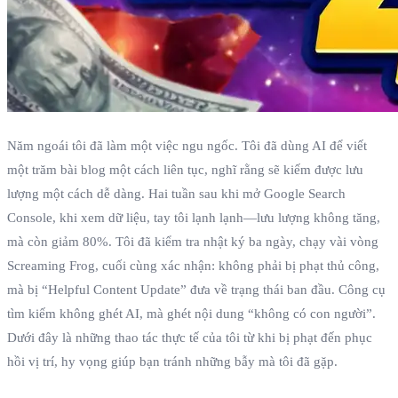
Năm ngoái tôi đã làm một việc ngu ngốc. Tôi đã dùng AI để viết
một trăm bài blog một cách liên tục, nghĩ rằng sẽ kiếm được lưu
lượng một cách dễ dàng. Hai tuần sau khi mở Google Search
Console, khi xem dữ liệu, tay tôi lạnh lạnh—lưu lượng không tăng,
mà còn giảm 80%. Tôi đã kiểm tra nhật ký ba ngày, chạy vài vòng
Screaming Frog, cuối cùng xác nhận: không phải bị phạt thủ công,
mà bị “Helpful Content Update” đưa về trạng thái ban đầu. Công cụ
tìm kiếm không ghét AI, mà ghét nội dung “không có con người”.
Dưới đây là những thao tác thực tế của tôi từ khi bị phạt đến phục
hồi vị trí, hy vọng giúp bạn tránh những bẫy mà tôi đã gặp.