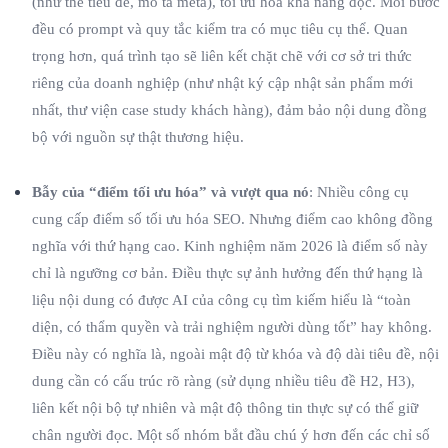
(như thẻ tiêu đề, mô tả meta), tối ưu hóa khả năng đọc. Mỗi bước
đều có prompt và quy tắc kiểm tra có mục tiêu cụ thể. Quan
trọng hơn, quá trình tạo sẽ liên kết chặt chẽ với cơ sở tri thức
riêng của doanh nghiệp (như nhật ký cập nhật sản phẩm mới
nhất, thư viện case study khách hàng), đảm bảo nội dung đồng
bộ với nguồn sự thật thương hiệu.
Bẫy của “điểm tối ưu hóa” và vượt qua nó
: Nhiều công cụ
cung cấp điểm số tối ưu hóa SEO. Nhưng điểm cao không đồng
nghĩa với thứ hạng cao. Kinh nghiệm năm 2026 là điểm số này
chỉ là ngưỡng cơ bản. Điều thực sự ảnh hưởng đến thứ hạng là
liệu nội dung có được AI của công cụ tìm kiếm hiểu là “toàn
diện, có thẩm quyền và trải nghiệm người dùng tốt” hay không.
Điều này có nghĩa là, ngoài mật độ từ khóa và độ dài tiêu đề, nội
dung cần có cấu trúc rõ ràng (sử dụng nhiều tiêu đề H2, H3),
liên kết nội bộ tự nhiên và mật độ thông tin thực sự có thể giữ
chân người đọc. Một số nhóm bắt đầu chú ý hơn đến các chỉ số