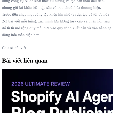
dụng công cụ AI để khai thác xu hướng và tạo bản thảo đầu tiên,
nhưng giữ lại khâu biên tập sâu và trau chuốt hóa thương hiệu.
Trước tiên chạy một vòng lặp khép kín nhỏ (ví dụ: tạo và tối ưu hóa
2-3 bài viết mỗi tuần), xác minh lưu lượng truy cập và phản hồi, sau
đó từ từ mở rộng quy mô, đưa vào quy trình xuất bản và vận hành tự
động hóa toàn diện hơn.
Chia sẻ bài viết
Bài viết liên quan