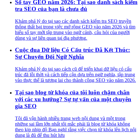
Sổ tay GEO năm 2026: Tại sao danh sách kiểm
tra SEO của bạn là chưa đủ
Khám phá lý do tại sao các danh sách kiểm tra SEO truyền
thống thất bại trong việc mở rộng GEO vào năm 2026 và tìm
hiểu sổ tay mới tập trung vào ngữ cảnh, câu hỏi của người
dùng và sự liên quan tại địa phương.
Cuộc đua Dữ liệu Có Cấu trúc Đã Kết Thúc:
Sự Chuyển Đổi Ngữ Nghĩa
Khám phá lý do tại sao cách cũ để triển khai dữ liệu có cấu
trúc đã lỗi thời và cách tiếp cận dựa trên ngữ nghĩa, tập trung
vào thực thể là tương lai cho thành công SEO vào năm 2026.
Tại sao blog từ khóa của tôi luôn chậm chân
với các xu hướng? Sự tự vấn của một chuyên
gia SEO
Tôi đã vận hành nhiều trang web nội dung và một trong
những sai lầm lớn nhất tôi mắc phải là blog từ khóa không
theo kịp nhịp độ Bạn nghĩ rằng việc chọn từ khóa lên lịch nội
dung là đủ để thu hút lưu