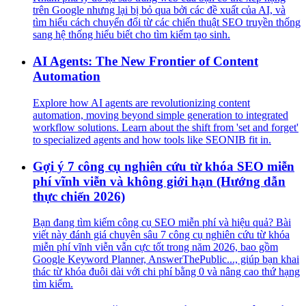
trên Google nhưng lại bị bỏ qua bởi các đề xuất của AI, và
tìm hiểu cách chuyển đổi từ các chiến thuật SEO truyền thống
sang hệ thống hiểu biết cho tìm kiếm tạo sinh.
AI Agents: The New Frontier of Content
Automation
Explore how AI agents are revolutionizing content
automation, moving beyond simple generation to integrated
workflow solutions. Learn about the shift from 'set and forget'
to specialized agents and how tools like SEONIB fit in.
Gợi ý 7 công cụ nghiên cứu từ khóa SEO miễn
phí vĩnh viễn và không giới hạn (Hướng dẫn
thực chiến 2026)
Bạn đang tìm kiếm công cụ SEO miễn phí và hiệu quả? Bài
viết này đánh giá chuyên sâu 7 công cụ nghiên cứu từ khóa
miễn phí vĩnh viễn vẫn cực tốt trong năm 2026, bao gồm
Google Keyword Planner, AnswerThePublic..., giúp bạn khai
thác từ khóa đuôi dài với chi phí bằng 0 và nâng cao thứ hạng
tìm kiếm.