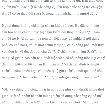
phong nhận thấy rằng chỉ riêng từ khóa là không đủ. Bản thân công
cụ tìm kiếm, đặc biệt là các công cụ tích hợp chức năng trò chuyện
AI, đã có sự thay đổi sâu sắc trong mô hình hành vi người dùng.
Người dùng không chỉ nhập các từ khóa rời rạc. Họ đặt ra những
câu hỏi hoàn chỉnh, thực hiện tìm kiếm đối thoại nhiều lượt, thậm
chí để trợ lý AI so sánh và tóm tắt. Điều này có nghĩa là nội dung
phải có khả năng trả lời một “cụm ý định”, chứ không phải một truy
vấn đơn lẻ. Ví dụ, đối với chủ đề “Giữ chân khách hàng SaaS”, nội
dung có giá trị cao cần bao quát một cách có hệ thống một loạt các ý
định tìm kiếm có liên quan lẫn nhau như “cách xác định tỷ lệ giữ
chân”, “năm chiến lược cải thiện tỷ lệ giữ chân”, “mối quan hệ đòn
bẩy giữa giữ chân và tăng trưởng”, “đánh giá công cụ liên quan”.
Việc xây dựng thủ công ma trận nội dung như vậy tốn rất nhiều thời
gian. Một số nhóm bắt đầu thử nghiệm sử dụng các công cụ có thể
tự động phân tích xu hướng tìm kiếm và các câu hỏi “Mọi người