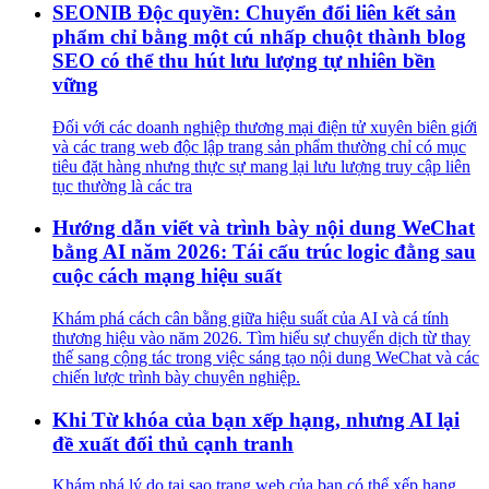
SEONIB Độc quyền: Chuyển đổi liên kết sản
phẩm chỉ bằng một cú nhấp chuột thành blog
SEO có thể thu hút lưu lượng tự nhiên bền
vững
Đối với các doanh nghiệp thương mại điện tử xuyên biên giới
và các trang web độc lập trang sản phẩm thường chỉ có mục
tiêu đặt hàng nhưng thực sự mang lại lưu lượng truy cập liên
tục thường là các tra
Hướng dẫn viết và trình bày nội dung WeChat
bằng AI năm 2026: Tái cấu trúc logic đằng sau
cuộc cách mạng hiệu suất
Khám phá cách cân bằng giữa hiệu suất của AI và cá tính
thương hiệu vào năm 2026. Tìm hiểu sự chuyển dịch từ thay
thế sang cộng tác trong việc sáng tạo nội dung WeChat và các
chiến lược trình bày chuyên nghiệp.
Khi Từ khóa của bạn xếp hạng, nhưng AI lại
đề xuất đối thủ cạnh tranh
Khám phá lý do tại sao trang web của bạn có thể xếp hạng