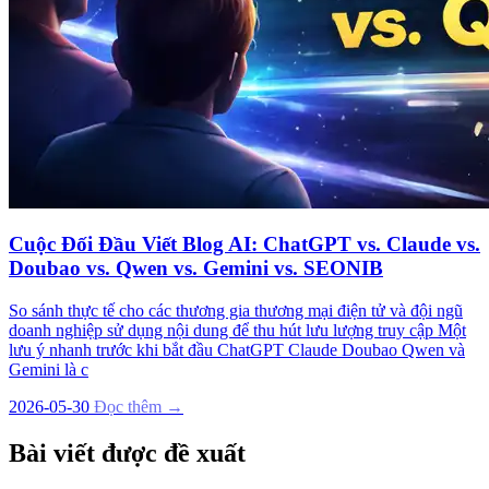
Cuộc Đối Đầu Viết Blog AI: ChatGPT vs. Claude vs.
Doubao vs. Qwen vs. Gemini vs. SEONIB
So sánh thực tế cho các thương gia thương mại điện tử và đội ngũ
doanh nghiệp sử dụng nội dung để thu hút lưu lượng truy cập Một
lưu ý nhanh trước khi bắt đầu ChatGPT Claude Doubao Qwen và
Gemini là c
2026-05-30
Đọc thêm →
Bài viết được đề xuất