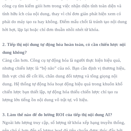
công cụ tìm kiếm giỏi hơn trong việc nhận diện tính toàn diện và
tính hữu ích của nội dung, thay vì chỉ đơn giản phát hiện xem có
phải do máy tạo ra hay không. Điểm mấu chốt là tránh tạo nội dung
hời hợt, lặp lại hoặc chỉ đơn thuần nhồi nhét từ khóa.
2. Tiếp thị nội dung tự động hóa hoàn toàn, có cần chiến lược nội
dung không?
Càng cần hơn. Công cụ tự động hóa là người thực hiện hiệu quả,
nhưng chiến lược là “bộ não” của nó. Bạn cần định vị thương hiệu,
lĩnh vực chủ đề cốt lõi, chân dung đối tượng và tông giọng nội
dung. Hệ thống tự động hóa hoạt động hiệu quả trong khuôn khổ
chiến lược bạn thiết lập, tự động hóa thiếu chiến lược chỉ tạo ra
lượng lớn tiếng ồn nội dung vô trật tự, vô hiệu.
3. Làm thế nào để đo lường ROI của tiếp thị nội dung AI?
Ngoài lưu lượng truy cập, số lượng từ khóa xếp hạng truyền thống,
nên chú ý hơn đến số lượng lead đủ tiêu chuẩn được thúc đẩy bởi