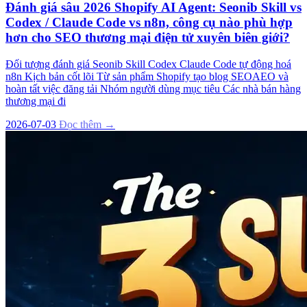
Đánh giá sâu 2026 Shopify AI Agent: Seonib Skill vs
Codex / Claude Code vs n8n, công cụ nào phù hợp
hơn cho SEO thương mại điện tử xuyên biên giới?
Đối tượng đánh giá Seonib Skill Codex Claude Code tự động hoá
n8n Kịch bản cốt lõi Từ sản phẩm Shopify tạo blog SEOAEO và
hoàn tất việc đăng tải Nhóm người dùng mục tiêu Các nhà bán hàng
thương mại đi
2026-07-03
Đọc thêm →