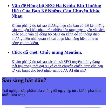
Vấn đề Đồng bộ SEO Đa Kênh: Khi Thương
Hiệu Của Bạn Kể Những Câu Chuyện Khác
Nhau
Khám phá lý do tại sao thương hiệu của bạn có thể kể những
câu chuyện khác nhau trên nhiều nền tảng trực tuyến và cách
khắc phục vấn đề đồng bộ SEO đa kênh để có thông điệp
thương hiệu nhất quán và cải thiện khả năng hiển thị trên
công cụ tìm kiếm.
Click đã chết. Chúc mừng Mention.
Khám phá lý do tại sao các chỉ số SEO truyền thống đang
thất bại trong thời đại AI và cách chuyển chiến lược của bạn
từ xếp hạng cho lượt nhấp sang được AI ghi nhớ.
Sẵn sàng bắt đầu?
Trải nghiệm sản phẩm của chúng tôi ngay lập tức, khám phá thêm
nhiều khả năng.
Bắt đầu ngay