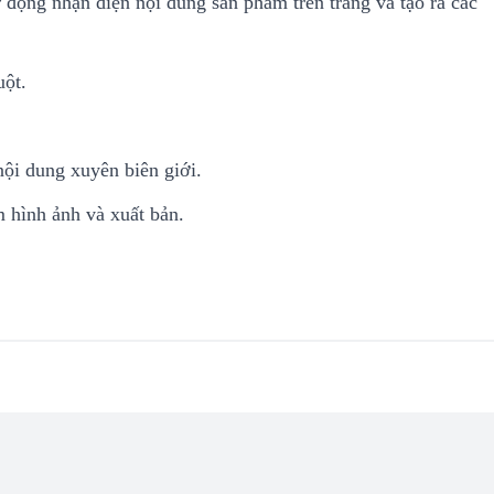
 động nhận diện nội dung sản phẩm trên trang và tạo ra các
uột.
nội dung xuyên biên giới.
êm hình ảnh và xuất bản.