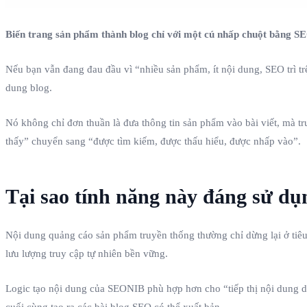
Biến trang sản phẩm thành blog chỉ với một cú nhấp chuột bằng S
Nếu bạn vẫn đang đau đầu vì “nhiều sản phẩm, ít nội dung, SEO trì 
dung blog.
Nó không chỉ đơn thuần là đưa thông tin sản phẩm vào bài viết, mà tr
thấy” chuyển sang “được tìm kiếm, được thấu hiểu, được nhấp vào”.
Tại sao tính năng này đáng sử dụ
Nội dung quảng cáo sản phẩm truyền thống thường chỉ dừng lại ở tiêu
lưu lượng truy cập tự nhiên bền vững.
Logic tạo nội dung của SEONIB phù hợp hơn cho “tiếp thị nội dung dạn
cuối cùng tạo ra các bài blog SEO có thể xuất bản.