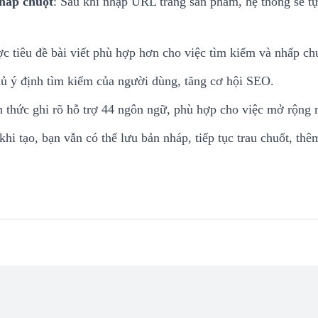
nhấp chuột
: Sau khi nhập URL trang sản phẩm, hệ thống sẽ tự
c tiêu đề bài viết phù hợp hơn cho việc tìm kiếm và nhấp ch
hủ ý định tìm kiếm của người dùng, tăng cơ hội SEO.
h thức ghi rõ hỗ trợ 44 ngôn ngữ, phù hợp cho việc mở rộng 
 khi tạo, bạn vẫn có thể lưu bản nháp, tiếp tục trau chuốt, th