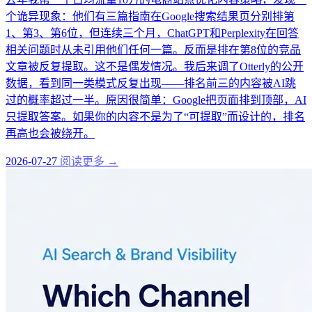
个诡异现象：他们有三篇指南在Google搜索结果页分别排第
1、第3、第6位，但连续三个月，ChatGPT和Perplexity在回答
相关问题时从未引用他们任何一篇。反而是排在第8位的竞品
文章被反复提取。这不是偶发情况。我后来调了Otterly的公开
数据，看到同一类模式反复出现——排名前三的内容被AI跳
过的概率超过一半。原因很简单：Google把页面排到顶部，AI
只提取答案。如果你的内容不是为了“可提取”而设计的，排名
再高也会被绕开。
2026-07-27
阅读更多 →