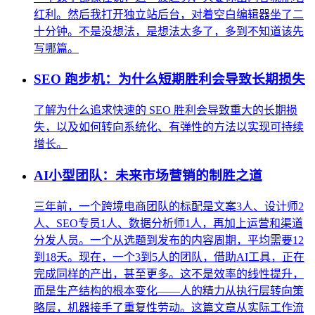
红利。然后我打开独立站后台，对着空白编辑器坐了二
十分钟。不是没想法，是想法太多了，多到不知道该先
写哪篇。
SEO 跑步机：为什么短期胜利会导致长期损失
了解为什么追求快速的 SEO 胜利会导致重大的长期损
失，以及如何转向系统化、有弹性的方法以实现可持续
增长。
AI小型团队：未来市场营销的制胜之道
三年前，一个跨境电商团队的标配是文案3人、设计师2
人、SEO专员1人、数据分析师1人，再加上运营和渠道
分发人员。一个从选题到发布的内容周期，平均需要12
到18天。现在，一个3到5人的团队，借助AI工具，正在
完成同样的产出，甚至更多。这不是效率的线性提升，
而是生产结构的根本变化——人的精力从执行层转向策
略层，机器接手了重复性劳动。这篇文章从实际工作流