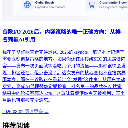
谷歌I/O 2026后，内容策略的唯一正确方向：从排
名到被AI引用
我花了整整两天看完谷歌I/O 2026的keynote，笔记本上记满了
需要立刻调整策略的地方。如果你还在用传统SEO的思路做内
容——发布一次页面就等着吃六个月的流量——那你很快会发
现，排名还在，但点击没了。这次发布的核心变化不在搜索界
面本身，而在于谷歌正在重新定义“发现”这件事：从用户主动
搜索，变成AI代理替你定期检查。排名第一的品牌在AI搜索
结果中的轮换率高达52%，这意味着即使你今天被引用，三个
月后也可能被完全遗忘。
2026-08-05
阅读更多 →
推荐阅读