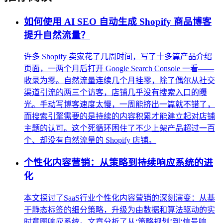
如何使用 AI SEO 自动生成 Shopify 商品博客
提升自然流量？
许多 Shopify 卖家花了几周时间，写了十多篇产品介绍
页面，一两个月后打开 Google Search Console 一看——
收录为零。自然流量连续几个月挂零，除了偶尔从社交
渠道引流的两三个访客，店铺几乎没有搜索入口的曝
光。手动写博客速度太慢，一周能挤出一篇就不错了，
而搜索引擎需要的是持续的内容积累才能建立起对店铺
主题的认可。这个死循环困住了不少上架产品超过一百
个、却没有自然流量的 Shopify 店铺。
个性化内容营销：从策略到持续响应系统的进
化
本文探讨了SaaS行业个性化内容营销的深刻演变：从基
于静态标签的细分策略，升级为由数据和算法驱动的实
时意图响应系统。文章分析了从‘策略规划’到‘信号响