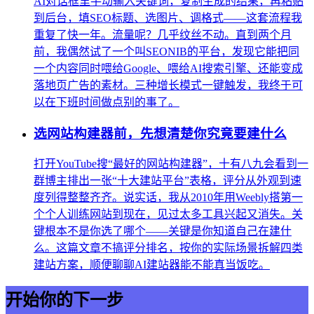
AI对话框里手动输入关键词，复制生成的结果，再粘贴
到后台，填SEO标题、选图片、调格式——这套流程我
重复了快一年。流量呢？几乎纹丝不动。直到两个月
前，我偶然试了一个叫SEONIB的平台，发现它能把同
一个内容同时喂给Google、喂给AI搜索引擎、还能变成
落地页广告的素材。三种增长模式一键触发，我终于可
以在下班时间做点别的事了。
选网站构建器前，先想清楚你究竟要建什么
打开YouTube搜“最好的网站构建器”，十有八九会看到一
群博主排出一张“十大建站平台”表格，评分从外观到速
度列得整整齐齐。说实话，我从2010年用Weebly搭第一
个个人训练网站到现在，见过太多工具兴起又消失。关
键根本不是你选了哪个——关键是你知道自己在建什
么。这篇文章不搞评分排名，按你的实际场景拆解四类
建站方案，顺便聊聊AI建站器能不能真当饭吃。
开始你的下一步