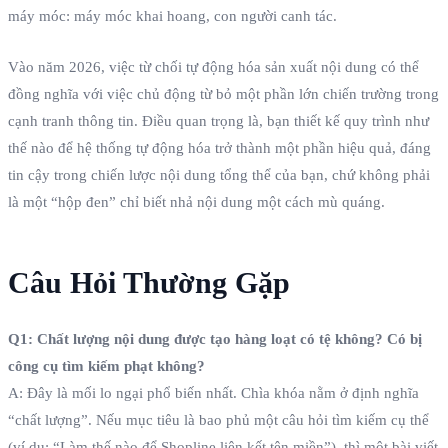
máy móc: máy móc khai hoang, con người canh tác.
Vào năm 2026, việc từ chối tự động hóa sản xuất nội dung có thể
đồng nghĩa với việc chủ động từ bỏ một phần lớn chiến trường trong
cạnh tranh thông tin. Điều quan trọng là, bạn thiết kế quy trình như
thế nào để hệ thống tự động hóa trở thành một phần hiệu quả, đáng
tin cậy trong chiến lược nội dung tổng thể của bạn, chứ không phải
là một “hộp đen” chỉ biết nhả nội dung một cách mù quáng.
Câu Hỏi Thường Gặp
Q1: Chất lượng nội dung được tạo hàng loạt có tệ không? Có bị
công cụ tìm kiếm phạt không?
A: Đây là mối lo ngại phổ biến nhất. Chìa khóa nằm ở định nghĩa
“chất lượng”. Nếu mục tiêu là bao phủ một câu hỏi tìm kiếm cụ thể
(ví dụ: “Làm thế nào để Shopline liên kết tên miền”), thì một bài viết