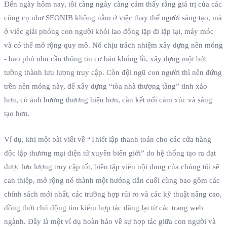
Đến ngày hôm nay, tôi càng ngày càng cảm thấy rằng giá trị của các
công cụ như SEONIB không nằm ở việc thay thế người sáng tạo, mà
ở việc giải phóng con người khỏi lao động lặp đi lặp lại, máy móc
và có thể mở rộng quy mô. Nó chịu trách nhiệm xây dựng nền móng
- bao phủ nhu cầu thông tin cơ bản khổng lồ, xây dựng một bức
tường thành lưu lượng truy cập. Còn đội ngũ con người thì nên đứng
trên nền móng này, để xây dựng “tòa nhà thượng tầng” tinh xảo
hơn, có ảnh hưởng thương hiệu hơn, cần kết nối cảm xúc và sáng
tạo hơn.
Ví dụ, khi một bài viết về “Thiết lập thanh toán cho các cửa hàng
độc lập thương mại điện tử xuyên biên giới” do hệ thống tạo ra đạt
được lưu lượng truy cập tốt, biên tập viên nội dung của chúng tôi sẽ
can thiệp, mở rộng nó thành một hướng dẫn cuối cùng bao gồm các
chính sách mới nhất, các trường hợp rủi ro và các kỹ thuật nâng cao,
đồng thời chủ động tìm kiếm hợp tác đăng lại từ các trang web
ngành. Đây là một ví dụ hoàn hảo về sự hợp tác giữa con người và