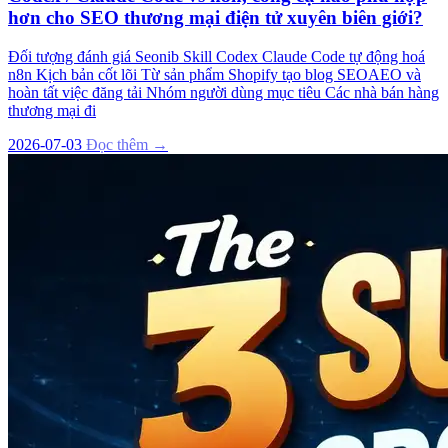
hơn cho SEO thương mại điện tử xuyên biên giới?
Đối tượng đánh giá Seonib Skill Codex Claude Code tự động hoá
n8n Kịch bản cốt lõi Từ sản phẩm Shopify tạo blog SEOAEO và
hoàn tất việc đăng tải Nhóm người dùng mục tiêu Các nhà bán hàng
thương mại đi
2026-07-03
Đọc thêm →