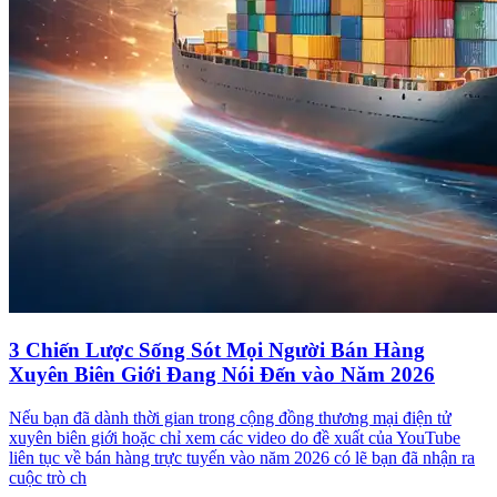
3 Chiến Lược Sống Sót Mọi Người Bán Hàng
Xuyên Biên Giới Đang Nói Đến vào Năm 2026
Nếu bạn đã dành thời gian trong cộng đồng thương mại điện tử
xuyên biên giới hoặc chỉ xem các video do đề xuất của YouTube
liên tục về bán hàng trực tuyến vào năm 2026 có lẽ bạn đã nhận ra
cuộc trò ch