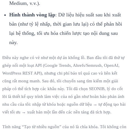
Medium, v.v.).
Hình thành vòng lặp
: Dữ liệu hiệu suất sau khi xuất
bản (như tỷ lệ nhấp, thời gian lưu lại) có thể phản hồi
lại hệ thống, tối ưu hóa chiến lược tạo nội dung sau
này.
Điều này nghe có vẻ như một dự án khổng lồ. Ban đầu tôi đã thử tự
ghép nối một loạt API (Google Trends, Ahrefs/Semrush, OpenAI,
WordPress REST API), nhưng chi phí bảo trì quá cao và liên kết
cũng rất mong manh. Sau đó, tôi chuyển sang tìm kiếm một giải
pháp có thể tích hợp các khâu này. Tôi đã chọn SEONIB, lý do cốt
lõi là thiết kế quy trình làm việc của nó gần như hoàn hảo phản ánh
nhu cầu của tôi: nhập từ khóa hoặc nguồn dữ liệu → tự động tạo bài
viết tối ưu → xuất bản một lần đến các nền tảng đã tích hợp.
Tính năng “Tạo từ nhiều nguồn” của nó là chìa khóa. Tôi không còn