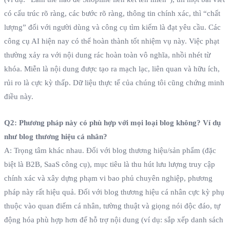
có cấu trúc rõ ràng, các bước rõ ràng, thông tin chính xác, thì “chất
lượng” đối với người dùng và công cụ tìm kiếm là đạt yêu cầu. Các
công cụ AI hiện nay có thể hoàn thành tốt nhiệm vụ này. Việc phạt
thường xảy ra với nội dung rác hoàn toàn vô nghĩa, nhồi nhét từ
khóa. Miễn là nội dung được tạo ra mạch lạc, liên quan và hữu ích,
rủi ro là cực kỳ thấp. Dữ liệu thực tế của chúng tôi cũng chứng minh
điều này.
Q2: Phương pháp này có phù hợp với mọi loại blog không? Ví dụ
như blog thương hiệu cá nhân?
A: Trọng tâm khác nhau. Đối với blog thương hiệu/sản phẩm (đặc
biệt là B2B, SaaS công cụ), mục tiêu là thu hút lưu lượng truy cập
chính xác và xây dựng phạm vi bao phủ chuyên nghiệp, phương
pháp này rất hiệu quả. Đối với blog thương hiệu cá nhân cực kỳ phụ
thuộc vào quan điểm cá nhân, tường thuật và giọng nói độc đáo, tự
động hóa phù hợp hơn để hỗ trợ nội dung (ví dụ: sắp xếp danh sách