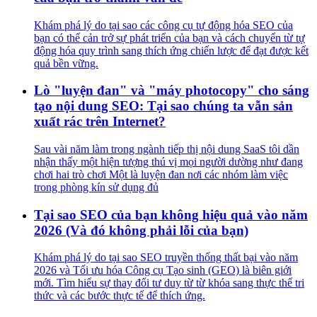
Khám phá lý do tại sao các công cụ tự động hóa SEO của
bạn có thể cản trở sự phát triển của bạn và cách chuyển từ tự
động hóa quy trình sang thích ứng chiến lược để đạt được kết
quả bền vững.
Lò "luyện đan" và "máy photocopy" cho sáng
tạo nội dung SEO: Tại sao chúng ta vẫn sản
xuất rác trên Internet?
Sau vài năm làm trong ngành tiếp thị nội dung SaaS tôi dần
nhận thấy một hiện tượng thú vị mọi người dường như đang
chơi hai trò chơi Một là luyện đan nơi các nhóm làm việc
trong phòng kín sử dụng đủ
Tại sao SEO của bạn không hiệu quả vào năm
2026 (Và đó không phải lỗi của bạn)
Khám phá lý do tại sao SEO truyền thống thất bại vào năm
2026 và Tối ưu hóa Công cụ Tạo sinh (GEO) là biên giới
mới. Tìm hiểu sự thay đổi tư duy từ từ khóa sang thực thể tri
thức và các bước thực tế để thích ứng.