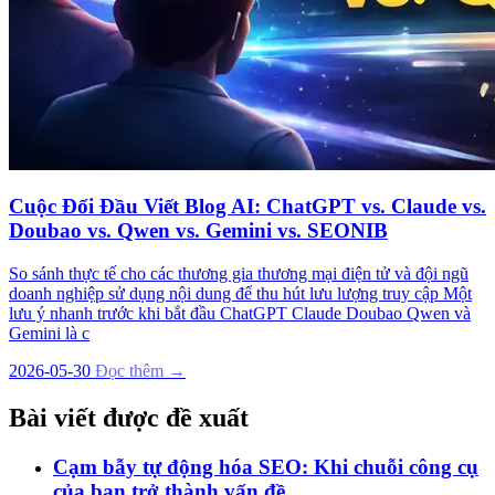
Cuộc Đối Đầu Viết Blog AI: ChatGPT vs. Claude vs.
Doubao vs. Qwen vs. Gemini vs. SEONIB
So sánh thực tế cho các thương gia thương mại điện tử và đội ngũ
doanh nghiệp sử dụng nội dung để thu hút lưu lượng truy cập Một
lưu ý nhanh trước khi bắt đầu ChatGPT Claude Doubao Qwen và
Gemini là c
2026-05-30
Đọc thêm →
Bài viết được đề xuất
Cạm bẫy tự động hóa SEO: Khi chuỗi công cụ
của bạn trở thành vấn đề