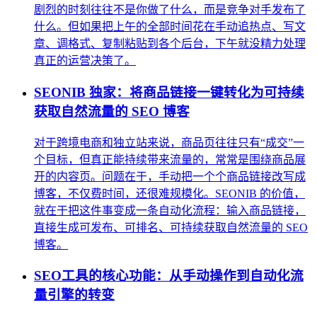
剧烈的时刻往往不是你做了什么，而是竞争对手发布了
什么。但如果把上午的全部时间花在手动追热点、写文
章、调格式、复制粘贴到各个后台，下午就没精力处理
真正的运营决策了。
SEONIB 独家：将商品链接一键转化为可持续
获取自然流量的 SEO 博客
对于跨境电商和独立站来说，商品页往往只有“成交”一
个目标，但真正能持续带来流量的，常常是围绕商品展
开的内容页。问题在于，手动把一个个商品链接改写成
博客，不仅费时间，还很难规模化。SEONIB 的价值，
就在于把这件事变成一条自动化流程：输入商品链接，
直接生成可发布、可排名、可持续获取自然流量的 SEO
博客。
SEO工具的核心功能：从手动操作到自动化流
量引擎的转变