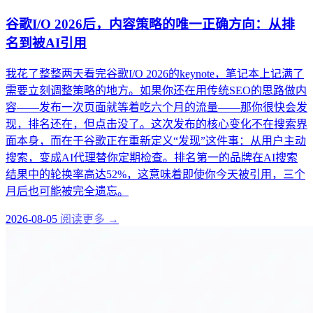
谷歌I/O 2026后，内容策略的唯一正确方向：从排
名到被AI引用
我花了整整两天看完谷歌I/O 2026的keynote，笔记本上记满了
需要立刻调整策略的地方。如果你还在用传统SEO的思路做内
容——发布一次页面就等着吃六个月的流量——那你很快会发
现，排名还在，但点击没了。这次发布的核心变化不在搜索界
面本身，而在于谷歌正在重新定义“发现”这件事：从用户主动
搜索，变成AI代理替你定期检查。排名第一的品牌在AI搜索
结果中的轮换率高达52%，这意味着即使你今天被引用，三个
月后也可能被完全遗忘。
2026-08-05
阅读更多 →