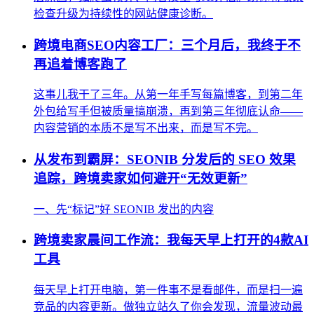
检查升级为持续性的网站健康诊断。
跨境电商SEO内容工厂：三个月后，我终于不
再追着博客跑了
这事儿我干了三年。从第一年手写每篇博客，到第二年
外包给写手但被质量搞崩溃，再到第三年彻底认命——
内容营销的本质不是写不出来，而是写不完。
从发布到霸屏：SEONIB 分发后的 SEO 效果
追踪，跨境卖家如何避开“无效更新”
一、先“标记”好 SEONIB 发出的内容
跨境卖家晨间工作流：我每天早上打开的4款AI
工具
每天早上打开电脑，第一件事不是看邮件，而是扫一遍
竞品的内容更新。做独立站久了你会发现，流量波动最