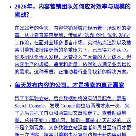
2026年，内容营销团队如何应对效率与规模的
挑战？
在2026年的今天，内容营销领域正经历着一场深刻的变
革。从业者普遍感受到，传统的“选题-创作-优化-发布”
工作流，在面对全球多语言市场、实时热点追踪以及搜
索引擎算法持续更新的多重压力下，已显得力不从心。
许多团队负责人发现，尽管投入了大量的人力成本，但
内容生产的规模、速度和质量，依然难以满足业务增长
的需求。这种矛盾，正推动着行业寻找新的解决方案。
每天发布内容的公司，才是搜索的真正赢家
跑了半年独立站，后台数据始终没有明显起色。翻看
Search Console，发现 Google 爬虫每两周才来一次，来
了之后只抓了首页和两篇旧文章就走了。查看站点地
图，总共不到 15 篇内容，最新一篇是 42 天前发的。这
不是个别现象。大多数独立站运营者每周甚至每月才更
新一次博客，搜索引擎爬虫反复到访却无新内容可抓