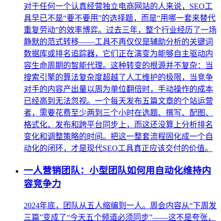
对于任何一个认真经营独立电商网站的人来说，SEO工
具早已不是“要不要用”的选择题，而是“用哪一套来替代
重复劳动”的效率博弈。过去三年，整个行业经历了一场
静默的范式转移——工具不再仅仅是辅助分析的关键词
数据库或排名追踪器，它们正在演变为能够自主驱动内
容生命周期的智能代理。这种转变的根源并不复杂：当
搜索引擎的算法复杂度超越了人工维护的极限，当竞争
对手的内容产出量以周为单位翻倍时，手动操作的成本
已经高到无法忽视。一个每天发布五篇文章的个站运营
者，需要花费至少两到三个小时在选题、撰写、配图、
格式化、发布和跨平台同步上，而这还没算上分析排名
变化和调整策略的时间。把这一整套流程固化成一个自
动化的闭环，才是现代SEO工具真正应该交付的价值。
一人营销团队：小型团队如何用自动化维持内
容竞争力
2024年底，团队从五人缩编到一人。周会内容从“下周发
三篇”变成了“今天五个频道必须同步”——这不是夸张，