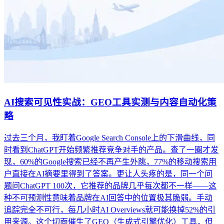
AI搜索可见性实战：GEO工具实测与内容自动化策
略
过去三个月，我盯着Google Search Console上的下滑曲线，同
时看到ChatGPT开始频繁推荐竞争对手的产品。查了一圈才发
现，60%的Google搜索已经不再产生外跳，77%的移动搜索用
户直接在AI摘要里得到了答案。更让人头疼的是，同一个问
题问ChatGPT 100次，它推荐的品牌几乎每次都不一样——这
种不可预测性意味着品牌在AI回答中的位置极其脆弱。手动
追踪完全不可行，每几小时AI Overviews就可能换掉52%的引
用来源。这个切面催生了GEO（生成式引擎优化）工具，但