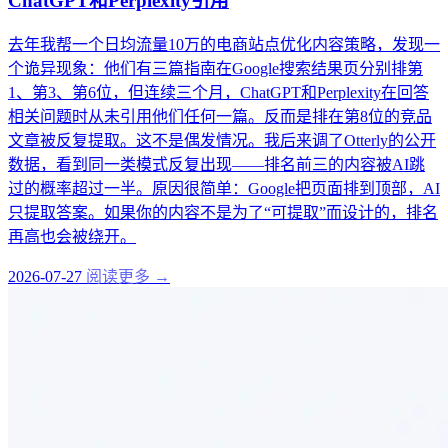
ChatGPT和Perplexity引用
去年我帮一个日均流量10万的电商站点优化内容策略，发现一
个诡异现象：他们有三篇指南在Google搜索结果页分别排第
1、第3、第6位，但连续三个月，ChatGPT和Perplexity在回答
相关问题时从未引用他们任何一篇。反而是排在第8位的竞品
文章被反复提取。这不是偶发情况。我后来调了Otterly的公开
数据，看到同一类模式反复出现——排名前三的内容被AI跳
过的概率超过一半。原因很简单：Google把页面排到顶部，AI
只提取答案。如果你的内容不是为了“可提取”而设计的，排名
再高也会被绕开。
2026-07-27
阅读更多 →