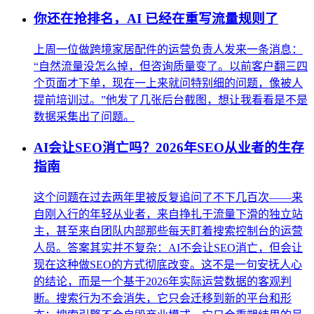
你还在抢排名，AI 已经在重写流量规则了
上周一位做跨境家居配件的运营负责人发来一条消息：
“自然流量没怎么掉，但咨询质量变了。以前客户翻三四
个页面才下单，现在一上来就问特别细的问题，像被人
提前培训过。”他发了几张后台截图，想让我看看是不是
数据采集出了问题。
AI会让SEO消亡吗？2026年SEO从业者的生存
指南
这个问题在过去两年里被反复追问了不下几百次——来
自刚入行的年轻从业者，来自挣扎于流量下滑的独立站
主，甚至来自团队内部那些每天盯着搜索控制台的运营
人员。答案其实并不复杂：AI不会让SEO消亡，但会让
现在这种做SEO的方式彻底改变。这不是一句安抚人心
的结论，而是一个基于2026年实际运营数据的客观判
断。搜索行为不会消失，它只会迁移到新的平台和形