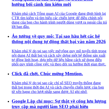
hướng bối cảnh tìm kiếm mới
Khám phá cách Tổng quan AI của Google đang định hình lại
CTR tìm kiếm và tìm hiểu các chiến lược để điều chỉnh nội
dung của bạn cho hành trình người dùng vượt ra ngoài câu trả
lời ban đầu.
Ảo tưởng về quy mô: Tại sao hầu hết các hệ
thống nội dung tự động thất bại vào năm 2026
Khám phá lý do tại sao việc mở rộng quy mô tuyến tính trong
nội dung AI thất bại và cách xây dựng một hệ thống sản xuất
tự động linh hoạt, dựa trên dữ liệu bằng cách sử dụng điều
phối quy trình công việc và theo dõi xu hướng thời gian thực.
Click đã chết. Chúc mừng Mention.
Khám phá lý do tại sao các chỉ số SEO truyền thống đang
thất bại trong thời đại AI và cách chuyển chiến lược của bạn
từ xếp hạng cho lượt nhấp sang được AI ghi nhớ.
Google Lập chỉ mục: Sự thật về cổng lưu lượng
truy cập mà người làm SEO phải hiểu