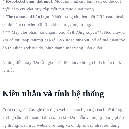
*
Robots.txt chặn đột ngột
: Một cập nhật cấu hình sai, có thể đột
ngột cấm crawler truy cập một thư mục quan trọng.
*
Thẻ canonical hỗn loạn
: Nhiều trang chỉ đến một URL canonical,
có thể làm crawler bối rối, chỉ chỉ mục một trang.
* ** Máy chủ phản hồi chậm hoặc lỗi thường xuyên**: Nếu crawler
khi cố thu thập thường gặp lỗi 5xx hoặc timeout, nó có thể giảm tốc
độ thu thập website đó, hình thành một vòng luẩn quẩn.
Những điều này đều cần giám sát liên tục, không chỉ là kiểm tra khi
ra mắt.
Kiên nhẫn và tính hệ thống
Cuối cùng, để Google thu thập website của bạn một cách hệ thống,
không cần một mánh lới nào, mà là kiên nhẫn và một phương pháp
hệ thống: Cấu trúc website rõ ràng và ổn định, cập nhật nội dung