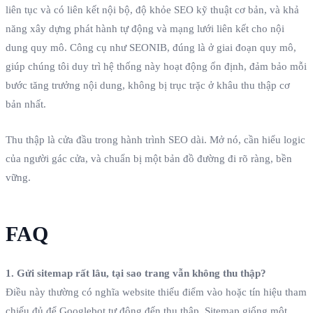
liên tục và có liên kết nội bộ, độ khỏe SEO kỹ thuật cơ bản, và khả
năng xây dựng phát hành tự động và mạng lưới liên kết cho nội
dung quy mô. Công cụ như SEONIB, đúng là ở giai đoạn quy mô,
giúp chúng tôi duy trì hệ thống này hoạt động ổn định, đảm bảo mỗi
bước tăng trưởng nội dung, không bị trục trặc ở khâu thu thập cơ
bản nhất.
Thu thập là cửa đầu trong hành trình SEO dài. Mở nó, cần hiểu logic
của người gác cửa, và chuẩn bị một bản đồ đường đi rõ ràng, bền
vững.
FAQ
1. Gửi sitemap rất lâu, tại sao trang vẫn không thu thập?
Điều này thường có nghĩa website thiếu điểm vào hoặc tín hiệu tham
chiếu đủ để Googlebot tự động đến thu thập. Sitemap giống một