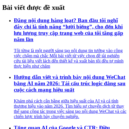
Bài viết được đề xuất
Đăng nội dung hàng loạt? Ban đầu tôi nghĩ
đây chỉ là tính năng “lười biếng”, cho đến khi
lưu lượng truy cập trang web của tôi tăng gấp
năm lần
Tôi từng là một người sáng tạo nội dung tin tưởng vào công
việc chậm mà chắc Mỗi bài viết từ việc chọn đề tài nghiên
cứu tài liệu viết lách đến thiết kế và xuất bản tôi đều tự mình
thực hiện như chăm
Hướng dẫn viết và trình bày nội dung WeChat
bằng AI năm 2026: Tái cấu trúc logic đằng sau
cuộc cách mạng hiệu suất
Khám phá cách cân bằng giữa hiệu suất của AI và cá tính
thương hiệu vào năm 2026. Tìm hiểu sự chuyển dịch từ thay
thế sang cộng tác trong việc sáng tạo nội dung WeChat và các
chiến lược trình bày chuyên nghiệp.
Tổng quan AI của Google và CTR: Điều