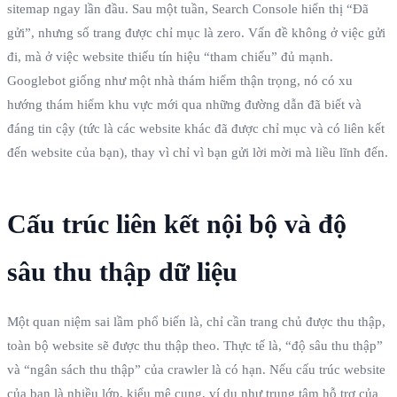
sitemap ngay lần đầu. Sau một tuần, Search Console hiển thị “Đã
gửi”, nhưng số trang được chỉ mục là zero. Vấn đề không ở việc gửi
đi, mà ở việc website thiếu tín hiệu “tham chiếu” đủ mạnh.
Googlebot giống như một nhà thám hiểm thận trọng, nó có xu
hướng thám hiểm khu vực mới qua những đường dẫn đã biết và
đáng tin cậy (tức là các website khác đã được chỉ mục và có liên kết
đến website của bạn), thay vì chỉ vì bạn gửi lời mời mà liều lĩnh đến.
Cấu trúc liên kết nội bộ và độ
sâu thu thập dữ liệu
Một quan niệm sai lầm phổ biến là, chỉ cần trang chủ được thu thập,
toàn bộ website sẽ được thu thập theo. Thực tế là, “độ sâu thu thập”
và “ngân sách thu thập” của crawler là có hạn. Nếu cấu trúc website
của bạn là nhiều lớp, kiểu mê cung, ví dụ như trung tâm hỗ trợ của