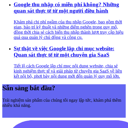
Google thu nhập có miễn phí không? Những
quan sát thực tế từ một người điều hành
Khám phá chi phí ngầm của thu nhập Google, bao gồm thời
gian, bảo trì kỹ thuật và những điểm nghẽn trong quy mô,
đồng thời chia sẻ cách biến thu nhập thành lượt truy cập hiệu
quả qua quản lý chủ động và công cụ.
Sự thật về việc Google lập chỉ mục website:
Quan sát thực tế từ một chuyên gia SaaS
Tiết lộ cách Google lập chỉ mục nội dung website, chia sẻ
kinh nghiệm thực tế và giải pháp từ chuyên gia SaaS về liên
kết nội bộ, phơi bày nội dung mới đến quản lý quy mô lớn.
Sẵn sàng bắt đầu?
Trải nghiệm sản phẩm của chúng tôi ngay lập tức, khám phá thêm
nhiều khả năng.
Bắt đầu ngay