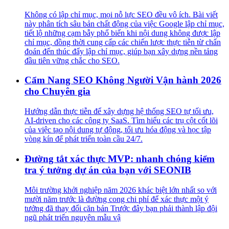
Không có lập chỉ mục, mọi nỗ lực SEO đều vô ích. Bài viết
này phân tích sâu bản chất động của việc Google lập chỉ mục,
tiết lộ những cạm bẫy phổ biến khi nội dung không được lập
chỉ mục, đồng thời cung cấp các chiến lược thực tiễn từ chẩn
đoán đến thúc đẩy lập chỉ mục, giúp bạn xây dựng nền tảng
đầu tiên vững chắc cho SEO.
Cẩm Nang SEO Không Người Vận hành 2026
cho Chuyên gia
Hướng dẫn thực tiễn để xây dựng hệ thống SEO tự tối ưu,
AI-driven cho các công ty SaaS. Tìm hiểu các trụ cột cốt lõi
của việc tạo nội dung tự động, tối ưu hóa động và học tập
vòng kín để phát triển toàn cầu 24/7.
Đường tắt xác thực MVP: nhanh chóng kiểm
tra ý tưởng dự án của bạn với SEONIB
Môi trường khởi nghiệp năm 2026 khác biệt lớn nhất so với
mười năm trước là đường cong chi phí để xác thực một ý
tưởng đã thay đổi căn bản Trước đây bạn phải thành lập đội
ngũ phát triển nguyên mẫu vậ