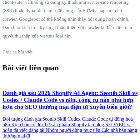
client-side, và không sử dụng kỹ thuật như server-side rendering
(SSR) hoặc dynamic render để cung cấp HTML snapshot cho
crawler, Googlebot có thể không nhìn thấy nội dung hoàn chỉnh.
Đảm bảo kiến trúc kỹ thuật thân thiện với crawler là điều kiện tiên
quyết thu thập của website loại này.
Chia sẻ bài viết
Bài viết liên quan
Đánh giá sâu 2026 Shopify AI Agent: Seonib Skill vs
Codex / Claude Code vs n8n, công cụ nào phù hợp
hơn cho SEO thương mại điện tử xuyên biên giới?
Đối tượng đánh giá Seonib Skill Codex Claude Code tự động hoá
n8n Kịch bản cốt lõi Từ sản phẩm Shopify tạo blog SEOAEO và
hoàn tất việc đăng tải Nhóm người dùng mục tiêu Các nhà bán hàng
thương mại đi