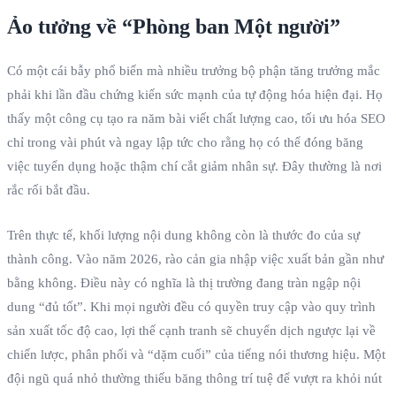
Ảo tưởng về “Phòng ban Một người”
Có một cái bẫy phổ biến mà nhiều trưởng bộ phận tăng trưởng mắc
phải khi lần đầu chứng kiến sức mạnh của tự động hóa hiện đại. Họ
thấy một công cụ tạo ra năm bài viết chất lượng cao, tối ưu hóa SEO
chỉ trong vài phút và ngay lập tức cho rằng họ có thể đóng băng
việc tuyển dụng hoặc thậm chí cắt giảm nhân sự. Đây thường là nơi
rắc rối bắt đầu.
Trên thực tế, khối lượng nội dung không còn là thước đo của sự
thành công. Vào năm 2026, rào cản gia nhập việc xuất bản gần như
bằng không. Điều này có nghĩa là thị trường đang tràn ngập nội
dung “đủ tốt”. Khi mọi người đều có quyền truy cập vào quy trình
sản xuất tốc độ cao, lợi thế cạnh tranh sẽ chuyển dịch ngược lại về
chiến lược, phân phối và “dặm cuối” của tiếng nói thương hiệu. Một
đội ngũ quá nhỏ thường thiếu băng thông trí tuệ để vượt ra khỏi nút