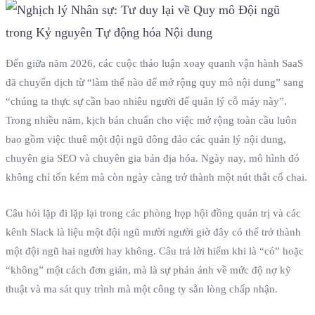
Đến giữa năm 2026, các cuộc thảo luận xoay quanh vận hành SaaS
đã chuyển dịch từ “làm thế nào để mở rộng quy mô nội dung” sang
“chúng ta thực sự cần bao nhiêu người để quản lý cỗ máy này”.
Trong nhiều năm, kịch bản chuẩn cho việc mở rộng toàn cầu luôn
bao gồm việc thuê một đội ngũ đông đảo các quản lý nội dung,
chuyên gia SEO và chuyên gia bản địa hóa. Ngày nay, mô hình đó
không chỉ tốn kém mà còn ngày càng trở thành một nút thắt cổ chai.
Câu hỏi lặp đi lặp lại trong các phòng họp hội đồng quản trị và các
kênh Slack là liệu một đội ngũ mười người giờ đây có thể trở thành
một đội ngũ hai người hay không. Câu trả lời hiếm khi là “có” hoặc
“không” một cách đơn giản, mà là sự phản ánh về mức độ nợ kỹ
thuật và ma sát quy trình mà một công ty sẵn lòng chấp nhận.