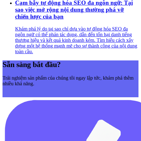
Cạm bẫy tự động hóa SEO đa ngôn ngữ: Tại
sao việc mở rộng nội dung thường phá vỡ
chiến lược của bạn
Khám phá lý do tại sao chỉ dựa vào tự động hóa SEO đa
ngôn ngữ có thể phản tác dụng, dẫn đến tổn hại danh tiếng
thương hiệu và kết quả kinh doanh kém. Tìm hiểu cách xây
dựng một hệ thống mạnh mẽ cho sự thành công của nội dung
toàn cầu.
Sẵn sàng bắt đầu?
Trải nghiệm sản phẩm của chúng tôi ngay lập tức, khám phá thêm
nhiều khả năng.
Bắt đầu ngay