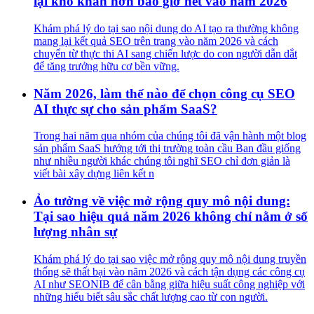
lại khó khăn hơn bao giờ hết vào năm 2026
Khám phá lý do tại sao nội dung do AI tạo ra thường không
mang lại kết quả SEO trên trang vào năm 2026 và cách
chuyển từ thực thi AI sang chiến lược do con người dẫn dắt
để tăng trưởng hữu cơ bền vững.
Năm 2026, làm thế nào để chọn công cụ SEO
AI thực sự cho sản phẩm SaaS?
Trong hai năm qua nhóm của chúng tôi đã vận hành một blog
sản phẩm SaaS hướng tới thị trường toàn cầu Ban đầu giống
như nhiều người khác chúng tôi nghĩ SEO chỉ đơn giản là
viết bài xây dựng liên kết n
Ảo tưởng về việc mở rộng quy mô nội dung:
Tại sao hiệu quả năm 2026 không chỉ nằm ở số
lượng nhân sự
Khám phá lý do tại sao việc mở rộng quy mô nội dung truyền
thống sẽ thất bại vào năm 2026 và cách tận dụng các công cụ
AI như SEONIB để cân bằng giữa hiệu suất công nghiệp với
những hiểu biết sâu sắc chất lượng cao từ con người.