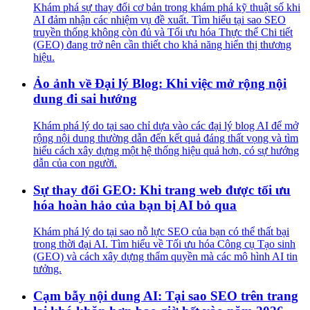
Khám phá sự thay đổi cơ bản trong khám phá kỹ thuật số khi
AI đảm nhận các nhiệm vụ đề xuất. Tìm hiểu tại sao SEO
truyền thống không còn đủ và Tối ưu hóa Thực thể Chi tiết
(GEO) đang trở nên cần thiết cho khả năng hiển thị thương
hiệu.
Ảo ảnh về Đại lý Blog: Khi việc mở rộng nội
dung đi sai hướng
Khám phá lý do tại sao chỉ dựa vào các đại lý blog AI để mở
rộng nội dung thường dẫn đến kết quả đáng thất vọng và tìm
hiểu cách xây dựng một hệ thống hiệu quả hơn, có sự hướng
dẫn của con người.
Sự thay đổi GEO: Khi trang web được tối ưu
hóa hoàn hảo của bạn bị AI bỏ qua
Khám phá lý do tại sao nỗ lực SEO của bạn có thể thất bại
trong thời đại AI. Tìm hiểu về Tối ưu hóa Công cụ Tạo sinh
(GEO) và cách xây dựng thẩm quyền mà các mô hình AI tin
tưởng.
Cạm bẫy nội dung AI: Tại sao SEO trên trang