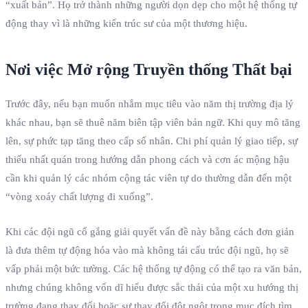
“xuất bản”. Họ trở thành những người dọn dẹp cho một hệ thống tự
động thay vì là những kiến trúc sư của một thương hiệu.
Nơi việc Mở rộng Truyền thống Thất bại
Trước đây, nếu bạn muốn nhắm mục tiêu vào năm thị trường địa lý
khác nhau, bạn sẽ thuê năm biên tập viên bản ngữ. Khi quy mô tăng
lên, sự phức tạp tăng theo cấp số nhân. Chi phí quản lý giao tiếp, sự
thiếu nhất quán trong hướng dẫn phong cách và cơn ác mộng hậu
cần khi quản lý các nhóm cộng tác viên tự do thường dẫn đến một
“vòng xoáy chất lượng đi xuống”.
Khi các đội ngũ cố gắng giải quyết vấn đề này bằng cách đơn giản
là đưa thêm tự động hóa vào mà không tái cấu trúc đội ngũ, họ sẽ
vấp phải một bức tường. Các hệ thống tự động có thể tạo ra văn bản,
nhưng chúng không vốn dĩ hiểu được sắc thái của một xu hướng thị
trường đang thay đổi hoặc sự thay đổi đột ngột trong mục đích tìm