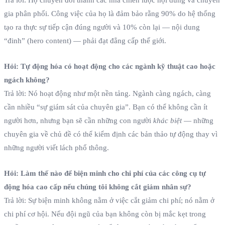
gia phân phối. Công việc của họ là đảm bảo rằng 90% do hệ thống
tạo ra thực sự tiếp cận đúng người và 10% còn lại — nội dung
“đinh” (hero content) — phải đạt đẳng cấp thế giới.
Hỏi: Tự động hóa có hoạt động cho các ngành kỹ thuật cao hoặc
ngách không?
Trả lời: Nó hoạt động như một nền tảng. Ngành càng ngách, càng
cần nhiều “sự giám sát của chuyên gia”. Bạn có thể không cần ít
người hơn, nhưng bạn sẽ cần những con người
khác biệt
— những
chuyên gia về chủ đề có thể kiểm định các bản thảo tự động thay vì
những người viết lách phổ thông.
Hỏi: Làm thế nào để biện minh cho chi phí của các công cụ tự
động hóa cao cấp nếu chúng tôi không cắt giảm nhân sự?
Trả lời: Sự biện minh không nằm ở việc cắt giảm chi phí; nó nằm ở
chi phí cơ hội. Nếu đội ngũ của bạn không còn bị mắc kẹt trong