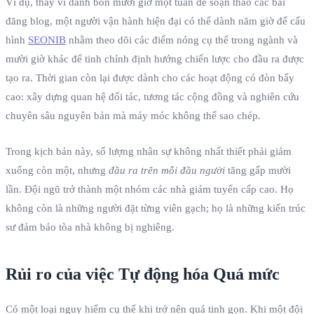
Ví dụ, thay vì dành bốn mươi giờ một tuần để soạn thảo các bài
đăng blog, một người vận hành hiện đại có thể dành năm giờ để cấu
hình
SEONIB
nhằm theo dõi các điểm nóng cụ thể trong ngành và
mười giờ khác để tinh chỉnh định hướng chiến lược cho đầu ra được
tạo ra. Thời gian còn lại được dành cho các hoạt động có đòn bẩy
cao: xây dựng quan hệ đối tác, tương tác cộng đồng và nghiên cứu
chuyên sâu nguyên bản mà máy móc không thể sao chép.
Trong kịch bản này, số lượng nhân sự không nhất thiết phải giảm
xuống còn một, nhưng
đầu ra trên mỗi đầu người
tăng gấp mười
lần. Đội ngũ trở thành một nhóm các nhà giám tuyển cấp cao. Họ
không còn là những người đặt từng viên gạch; họ là những kiến trúc
sư đảm bảo tòa nhà không bị nghiêng.
Rủi ro của việc Tự động hóa Quá mức
Có một loại nguy hiểm cụ thể khi trở nên quá tinh gọn. Khi một đội