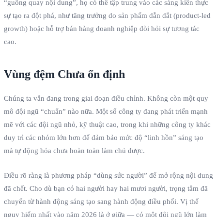
“guồng quay nội dung”, họ có thể tập trung vào các sáng kiến thực
sự tạo ra đột phá, như tăng trưởng do sản phẩm dẫn dắt (product-led
growth) hoặc hỗ trợ bán hàng doanh nghiệp đòi hỏi sự tương tác
cao.
Vùng đệm Chưa ổn định
Chúng ta vẫn đang trong giai đoạn điều chỉnh. Không còn một quy
mô đội ngũ “chuẩn” nào nữa. Một số công ty đang phát triển mạnh
mẽ với các đội ngũ nhỏ, kỹ thuật cao, trong khi những công ty khác
duy trì các nhóm lớn hơn để đảm bảo mức độ “linh hồn” sáng tạo
mà tự động hóa chưa hoàn toàn làm chủ được.
Điều rõ ràng là phương pháp “dùng sức người” để mở rộng nội dung
đã chết. Cho dù bạn có hai người hay hai mươi người, trọng tâm đã
chuyển từ hành động sáng tạo sang hành động điều phối. Vị thế
nguy hiểm nhất vào năm 2026 là ở giữa — có một đội ngũ lớn làm