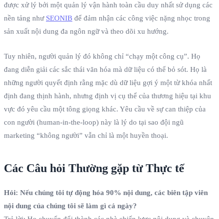
được xử lý bởi một quản lý vận hành toàn cầu duy nhất sử dụng các
nền tảng như
SEONIB
để đảm nhận các công việc nặng nhọc trong
sản xuất nội dung đa ngôn ngữ và theo dõi xu hướng.
Tuy nhiên, người quản lý đó không chỉ “chạy một công cụ”. Họ
đang diễn giải các sắc thái văn hóa mà dữ liệu có thể bỏ sót. Họ là
những người quyết định rằng mặc dù dữ liệu gợi ý một từ khóa nhất
định đang thịnh hành, nhưng định vị cụ thể của thương hiệu tại khu
vực đó yêu cầu một tông giọng khác. Yêu cầu về sự can thiệp của
con người (human-in-the-loop) này là lý do tại sao đội ngũ
marketing “không người” vẫn chỉ là một huyền thoại.
Các Câu hỏi Thường gặp từ Thực tế
Hỏi: Nếu chúng tôi tự động hóa 90% nội dung, các biên tập viên
nội dung của chúng tôi sẽ làm gì cả ngày?
Trả lời: Họ chuyển đổi thành các nhà chiến lược nội dung và chuyên