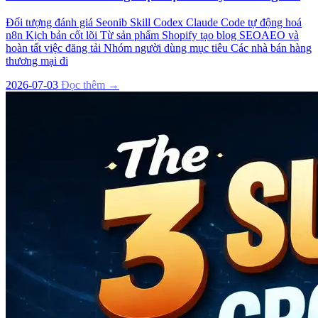
Đối tượng đánh giá Seonib Skill Codex Claude Code tự động hoá
n8n Kịch bản cốt lõi Từ sản phẩm Shopify tạo blog SEOAEO và
hoàn tất việc đăng tải Nhóm người dùng mục tiêu Các nhà bán hàng
thương mại đi
2026-07-03
Đọc thêm →