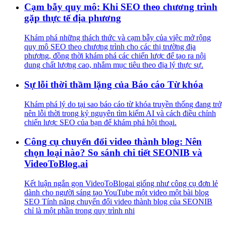
Cạm bẫy quy mô: Khi SEO theo chương trình
gặp thực tế địa phương
Khám phá những thách thức và cạm bẫy của việc mở rộng
quy mô SEO theo chương trình cho các thị trường địa
phương, đồng thời khám phá các chiến lược để tạo ra nội
dung chất lượng cao, nhắm mục tiêu theo địa lý thực sự.
Sự lỗi thời thầm lặng của Báo cáo Từ khóa
Khám phá lý do tại sao báo cáo từ khóa truyền thống đang trở
nên lỗi thời trong kỷ nguyên tìm kiếm AI và cách điều chỉnh
chiến lược SEO của bạn để khám phá hội thoại.
Công cụ chuyển đổi video thành blog: Nên
chọn loại nào? So sánh chi tiết SEONIB và
VideoToBlog.ai
Kết luận ngắn gọn VideoToBlogai giống như công cụ đơn lẻ
dành cho người sáng tạo YouTube một video một bài blog
SEO Tính năng chuyển đổi video thành blog của SEONIB
chỉ là một phần trong quy trình nhi