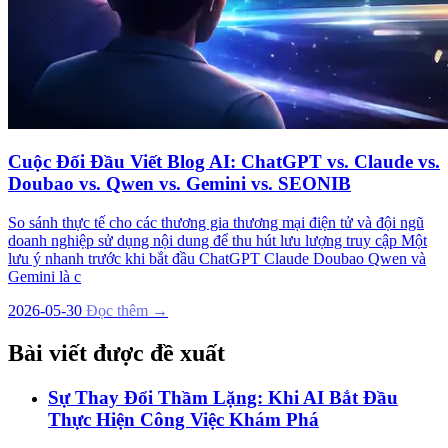
Cuộc Đối Đầu Viết Blog AI: ChatGPT vs. Claude vs.
Doubao vs. Qwen vs. Gemini vs. SEONIB
So sánh thực tế cho các thương gia thương mại điện tử và đội ngũ
doanh nghiệp sử dụng nội dung để thu hút lưu lượng truy cập Một
lưu ý nhanh trước khi bắt đầu ChatGPT Claude Doubao Qwen và
Gemini là c
2026-05-30
Đọc thêm →
Bài viết được đề xuất
Sự Thay Đổi Thầm Lặng: Khi AI Bắt Đầu
Thực Hiện Công Việc Khám Phá