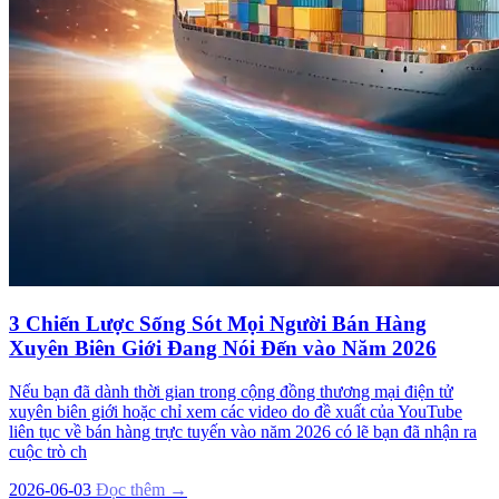
3 Chiến Lược Sống Sót Mọi Người Bán Hàng
Xuyên Biên Giới Đang Nói Đến vào Năm 2026
Nếu bạn đã dành thời gian trong cộng đồng thương mại điện tử
xuyên biên giới hoặc chỉ xem các video do đề xuất của YouTube
liên tục về bán hàng trực tuyến vào năm 2026 có lẽ bạn đã nhận ra
cuộc trò ch
2026-06-03
Đọc thêm →