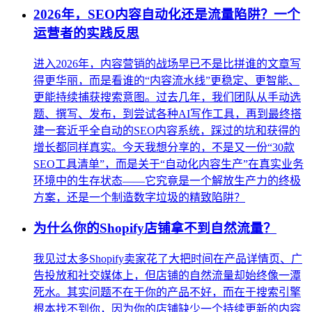
2026年，SEO内容自动化还是流量陷阱？一个
运营者的实践反思
进入2026年，内容营销的战场早已不是比拼谁的文章写
得更华丽，而是看谁的“内容流水线”更稳定、更智能、
更能持续捕获搜索意图。过去几年，我们团队从手动选
题、撰写、发布，到尝试各种AI写作工具，再到最终搭
建一套近乎全自动的SEO内容系统，踩过的坑和获得的
增长都同样真实。今天我想分享的，不是又一份“30款
SEO工具清单”，而是关于“自动化内容生产”在真实业务
环境中的生存状态——它究竟是一个解放生产力的终极
方案，还是一个制造数字垃圾的精致陷阱？
为什么你的Shopify店铺拿不到自然流量？
我见过太多Shopify卖家花了大把时间在产品详情页、广
告投放和社交媒体上，但店铺的自然流量却始终像一潭
死水。其实问题不在于你的产品不好，而在于搜索引擎
根本找不到你，因为你的店铺缺少一个持续更新的内容