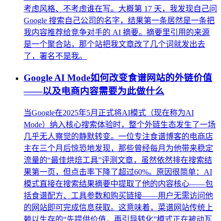
考虑风格、不考虑谁在写。大概第 17 天，我发现自己问
Google 搜索自己公司的名字，结果第一条居然是一条把
我内容推荐给竞争对手的 AI 摘要。摘要里引用的来源
是一个聚合站，那个站把我文章改了几个词就发出去
了，署名不是我。
Google AI Mode如何改变食谱网站的外链价值
——以及电商内容需要为此做什么
当Google在2025年5月正式将AI模式（现在称为AI
Mode）纳入核心搜索体验时，整个外链生态发生了一场
几乎无人察觉的静默转变。一位专注食谱博客的电商店
主在三个月后惊恐地发现，那些曾经每月为他带来稳定
流量的“最佳烘焙工具”评测文章，虽然依然排在搜索结
果第一页，但点击率下降了超过60%。原因很简单：AI
模式直接在搜索结果摘要中提取了他的内容核心——包
括食谱配方、工具参数和购买链接——用户无需访问他
的网站即可完成信息获取。这意味着，菜谱网站传统上
赖以生存的“先提供价值，再引导转化”模式正在被动瓦