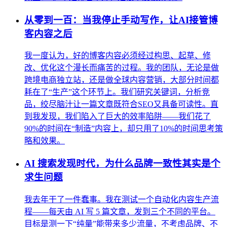
从零到一百：当我停止手动写作，让AI接管博
客内容之后
我一度认为，好的博客内容必须经过构思、起草、修
改、优化这个漫长而痛苦的过程。我的团队，无论是做
跨境电商独立站，还是做全球内容营销，大部分时间都
耗在了“生产”这个环节上。我们研究关键词，分析竞
品，绞尽脑汁让一篇文章既符合SEO又具备可读性。直
到我发现，我们陷入了巨大的效率陷阱——我们花了
90%的时间在“制造”内容上，却只用了10%的时间思考策
略和效果。
AI 搜索发现时代，为什么品牌一致性其实是个
求生问题
我去年干了一件蠢事。我在测试一个自动化内容生产流
程——每天由 AI 写 5 篇文章，发到三个不同的平台。
目标是测一下“纯量”能带来多少流量，不考虑品牌、不