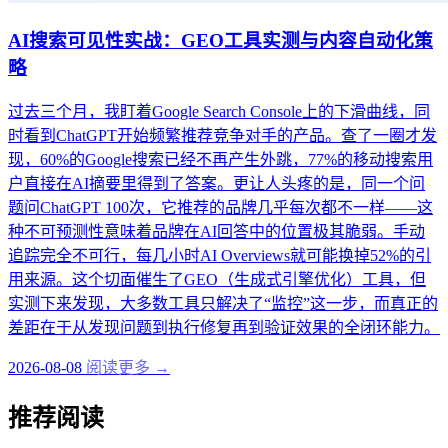
AI搜索可见性实战：GEO工具实测与内容自动化策
略
过去三个月，我盯着Google Search Console上的下滑曲线，同
时看到ChatGPT开始频繁推荐竞争对手的产品。查了一圈才发
现，60%的Google搜索已经不再产生外跳，77%的移动搜索用
户直接在AI摘要里得到了答案。更让人头疼的是，同一个问
题问ChatGPT 100次，它推荐的品牌几乎每次都不一样——这
种不可预测性意味着品牌在AI回答中的位置极其脆弱。手动
追踪完全不可行，每几小时AI Overviews就可能换掉52%的引
用来源。这个切面催生了GEO（生成式引擎优化）工具，但
实测下来发现，大多数工具只解决了“监控”这一步，而真正的
差距在于从发现问题到执行修复再到验证效果的全闭环能力。
2026-08-08
阅读更多 →
推荐阅读