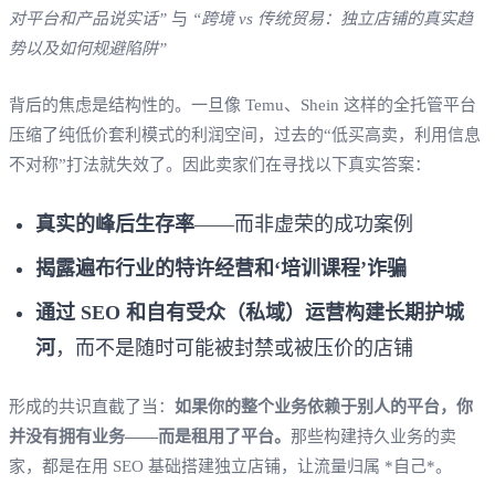
对平台和产品说实话”
与
“跨境 vs 传统贸易：独立店铺的真实趋
势以及如何规避陷阱”
背后的焦虑是结构性的。一旦像 Temu、Shein 这样的全托管平台
压缩了纯低价套利模式的利润空间，过去的“低买高卖，利用信息
不对称”打法就失效了。因此卖家们在寻找以下真实答案：
真实的峰后生存率
——而非虚荣的成功案例
揭露遍布行业的特许经营和‘培训课程’诈骗
通过 SEO 和自有受众（私域）运营构建长期护城
河
，而不是随时可能被封禁或被压价的店铺
形成的共识直截了当：
如果你的整个业务依赖于别人的平台，你
并没有拥有业务——而是租用了平台。
那些构建持久业务的卖
家，都是在用 SEO 基础搭建独立店铺，让流量归属 *自己*。