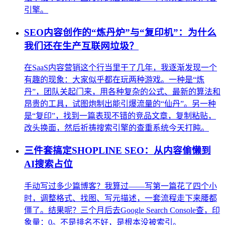
引擎。
SEO内容创作的“炼丹炉”与“复印机”：为什么
我们还在生产互联网垃圾？
在SaaS内容营销这个行当里干了几年，我逐渐发现一个
有趣的现象：大家似乎都在玩两种游戏。一种是“炼
丹”，团队关起门来，用各种复杂的公式、最新的算法和
昂贵的工具，试图炮制出能引爆流量的“仙丹”。另一种
是“复印”，找到一篇表现不错的竞品文章，复制粘贴，
改头换面，然后祈祷搜索引擎的查重系统今天打盹。
三件套搞定SHOPLINE SEO：从内容偷懒到
AI搜索占位
手动写过多少篇博客？我算过——写第一篇花了四个小
时，调整格式、找图、写元描述，一套流程走下来腰都
僵了。结果呢？三个月后去Google Search Console查，印
象量：0。不是排名不好，是根本没被索引。