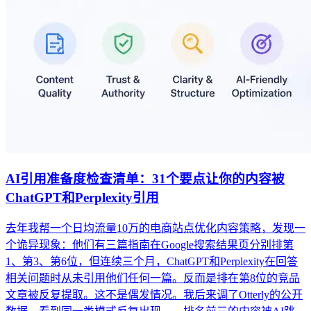
AI引用准备度检查清单：31个要点让你的内容被
ChatGPT和Perplexity引用
去年我帮一个日均流量10万的电商站点优化内容策略，发现一
个诡异现象：他们有三篇指南在Google搜索结果页分别排第
1、第3、第6位，但连续三个月，ChatGPT和Perplexity在回答
相关问题时从未引用他们任何一篇。反而是排在第8位的竞品
文章被反复提取。这不是偶发情况。我后来调了Otterly的公开