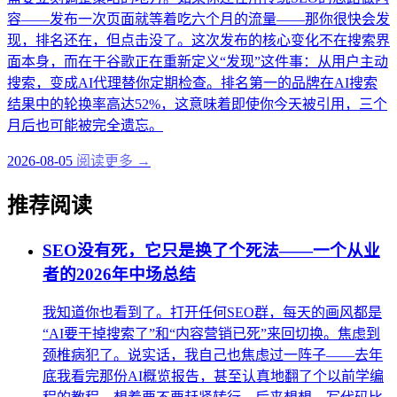
容——发布一次页面就等着吃六个月的流量——那你很快会发
现，排名还在，但点击没了。这次发布的核心变化不在搜索界
面本身，而在于谷歌正在重新定义“发现”这件事：从用户主动
搜索，变成AI代理替你定期检查。排名第一的品牌在AI搜索
结果中的轮换率高达52%，这意味着即使你今天被引用，三个
月后也可能被完全遗忘。
2026-08-05
阅读更多 →
推荐阅读
SEO没有死，它只是换了个死法——一个从业
者的2026年中场总结
我知道你也看到了。打开任何SEO群，每天的画风都是
“AI要干掉搜索了”和“内容营销已死”来回切换。焦虑到
颈椎病犯了。说实话，我自己也焦虑过一阵子——去年
底我看完那份AI概览报告，甚至认真地翻了个以前学编