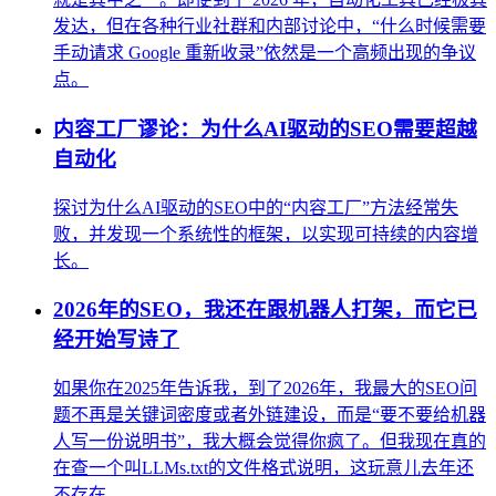
发达，但在各种行业社群和内部讨论中，“什么时候需要
手动请求 Google 重新收录”依然是一个高频出现的争议
点。
内容工厂谬论：为什么AI驱动的SEO需要超越
自动化
探讨为什么AI驱动的SEO中的“内容工厂”方法经常失
败，并发现一个系统性的框架，以实现可持续的内容增
长。
2026年的SEO，我还在跟机器人打架，而它已
经开始写诗了
如果你在2025年告诉我，到了2026年，我最大的SEO问
题不再是关键词密度或者外链建设，而是“要不要给机器
人写一份说明书”，我大概会觉得你疯了。但我现在真的
在查一个叫LLMs.txt的文件格式说明，这玩意儿去年还
不存在。