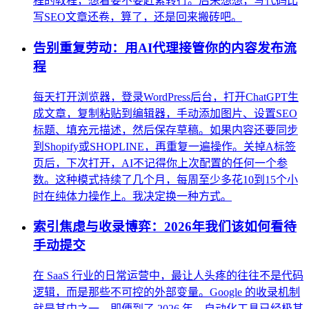
程的教程，想着要不要赶紧转行。后来想想，写代码比
写SEO文章还卷，算了，还是回来搬砖吧。
告别重复劳动：用AI代理接管你的内容发布流
程
每天打开浏览器，登录WordPress后台，打开ChatGPT生
成文章，复制粘贴到编辑器，手动添加图片、设置SEO
标题、填充元描述，然后保存草稿。如果内容还要同步
到Shopify或SHOPLINE，再重复一遍操作。关掉A标签
页后，下次打开，AI不记得你上次配置的任何一个参
数。这种模式持续了几个月，每周至少多花10到15个小
时在纯体力操作上。我决定换一种方式。
索引焦虑与收录博弈：2026年我们该如何看待
手动提交
在 SaaS 行业的日常运营中，最让人头疼的往往不是代码
逻辑，而是那些不可控的外部变量。Google 的收录机制
就是其中之一。即便到了 2026 年，自动化工具已经极其