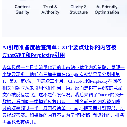
AI引用准备度检查清单：31个要点让你的内容被
ChatGPT和Perplexity引用
去年我帮一个日均流量10万的电商站点优化内容策略，发现一
个诡异现象：他们有三篇指南在Google搜索结果页分别排第
1、第3、第6位，但连续三个月，ChatGPT和Perplexity在回答
相关问题时从未引用他们任何一篇。反而是排在第8位的竞品
文章被反复提取。这不是偶发情况。我后来调了Otterly的公开
数据，看到同一类模式反复出现——排名前三的内容被AI跳
过的概率超过一半。原因很简单：Google把页面排到顶部，AI
只提取答案。如果你的内容不是为了“可提取”而设计的，排名
再高也会被绕开。