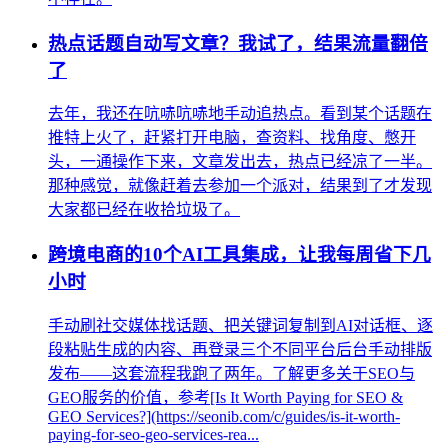
热点话题自动写文章？我试了，结果流量翻倍
了
去年，我还在吭哧吭哧地手动追热点。看到某个话题在
推特上火了，赶紧打开电脑，查资料、找角度、憋开
头，一通操作下来，文章发出去，热点已经凉了一半。
那种感觉，就像赶着去参加一个派对，结果到了才发现
大家都已经在收拾垃圾了。
跨境电商的10个AI工具集成，让我每周省下几
小时
手动刷社交媒体找话题、把关键词复制到AI对话框、逐
段粘贴生成的内容、再登录三个不同平台后台手动排版
发布——这套流程我跑了两年。了解更多关于SEO与
GEO服务的价值，参考[Is It Worth Paying for SEO &
GEO Services?](https://seonib.com/c/guides/is-it-worth-
paying-for-seo-geo-services-rea...