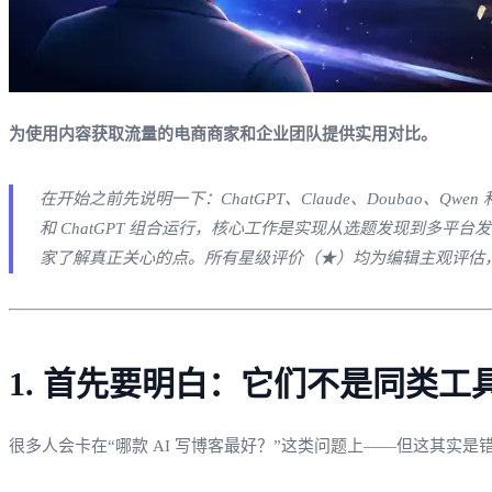
为使用内容获取流量的电商商家和企业团队提供实用对比。
在开始之前先说明一下：ChatGPT、Claude、Doubao、Qwen 和 
和 ChatGPT 组合运行，核心工作是实现从选题发现到多
家了解真正关心的点。所有星级评价（★）均为编辑主观评估
1. 首先要明白：它们不是同类工
很多人会卡在“哪款 AI 写博客最好？”这类问题上——但这其实