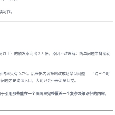
阅读写作。
（6词以上）的触发率高出 2-3 倍。原因不难理解：简单问题靠拼接就
 demo 预约率只有 0.7%。后来把内容策略改成场景型问题——“跨三个时
。复杂问题才是询盘入口，大词只会带来流量幻觉。
倾向于引用那些能在一个页面里完整覆盖一个复杂决策路径的内容。