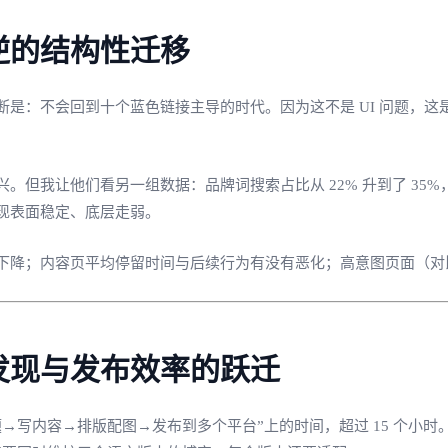
逆的结构性迁移
是：不会回到十个蓝色链接主导的时代。因为这不是 UI 问题，这是
我让他们看另一组数据：品牌词搜索占比从 22% 升到了 35%，而
现表面稳定、底层走弱。
降；内容页平均停留时间与后续行为有没有恶化；高意图页面（对比
发现与发布效率的跃迁
→写内容→排版配图→发布到多个平台”上的时间，超过 15 个小