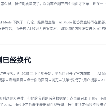
没怎么掉，但咨询质量变了。以前客户翻三四个页面才下单，现在一
 AI Mode 下跑了十几轮。结果很直接：AI Mode 把答案直接
不再是排名，而是被 AI 收录为答案素材。如果你的内容没有进入 AI
则已经换代
先接客。但 2025 年下半年开始，平台自己开了官方超市——AI 
搜索→看结果页→点击你的页面→浏览→决策”变成了“用户搜索→A
则这是大胜仗。但他给我看的后台数据是：点击量只涨了 8%，有
升了 27%。排位决定你能不能出现在视野里，被引用决定你是不是结