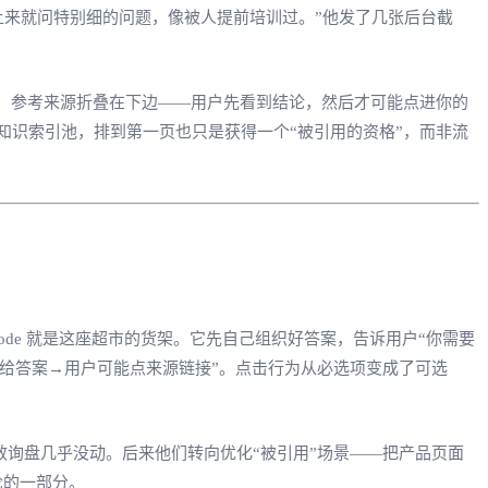
上来就问特别细的问题，像被人提前培训过。”他发了几张后台截
写在顶部，参考来源折叠在下边——用户先看到结论，然后才可能点进你的
 的知识索引池，排到第一页也只是获得一个“被引用的资格”，而非流
Mode 就是这座超市的货架。它先自己组织好答案，告诉用户“你需要
I 给答案→用户可能点来源链接”。点击行为从必选项变成了可选
效询盘几乎没动。后来他们转向优化“被引用”场景——把产品页面
论的一部分。